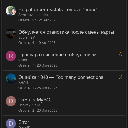
Не работает csstats_remove "anew"
Azya Loveheadshot
Ответы
27
21 Авг 2025
Обнуляется стаистика после смены карты
SupremeYT
Ответы
6
10 Авг 2025
Прошу разъяснение с обнулением
Р
R
е
reiser
Ответы
7
20 Июл 2025
ш
е
Ошибка 1040 — Too many connections
Р
н
е
KHAN
о
Ответы
1
25 Июн 2025
ш
е
CsStats MySQL
н
D
DestroyPublic
о
Ответы
2
20 Июн 2025
Error
D
DoswIDos_