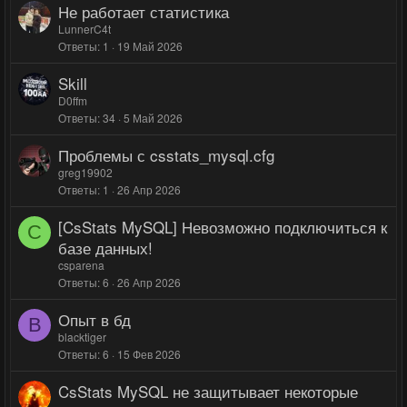
Не работает статистика
н
LunnerC4t
о
Ответы
1
19 Май 2026
Skill
D0ffm
Ответы
34
5 Май 2026
Проблемы с csstats_mysql.cfg
greg19902
Ответы
1
26 Апр 2026
[CsStats MySQL] Невозможно подключиться к
C
базе данных!
csparena
Ответы
6
26 Апр 2026
Опыт в бд
B
blacktiger
Ответы
6
15 Фев 2026
CsStats MySQL не защитывает некоторые