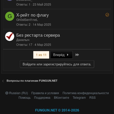
Ответы
1
23 Май 2025
X-рейт по флагу
Р
G
е
Gh0stSent1neL
Ответы
2
14 Мар 2025
ш
е
Без рестарта сервера
н
Данилыч
о
Ответы
17
4 Мар 2025
Last
1 из 11
Вперёд
Войдите или зарегистрируйтесь для ответа.
Вопросы по плагинам FUNGUN.NET
Russian (RU)
Правила и условия
Политика конфиденциальности
Помощь
Поддержка
ВКонтакте
Telegram
RSS
FUNGUN.NET © 2014-2026