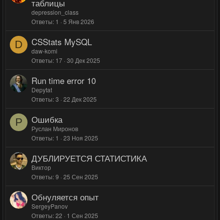
таблицы
depression_class
Ответы
1
5 Янв 2026
CSStats MySQL
D
daw-komi
Ответы
17
30 Дек 2025
Run time error 10
Depytat
Ответы
3
22 Дек 2025
Ошибка
Р
Руслан Миронов
Ответы
1
23 Ноя 2025
ДУБЛИРУЕТСЯ СТАТИСТИКА
Виктор
Ответы
9
25 Сен 2025
Обнуляется опыт
SergeyPanov
Ответы
22
1 Сен 2025