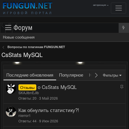
авторизация →
Форум
Новые сообщения
Вопросы по плагинам FUNGUN.NET
CsStats MySQL
Последние обновления
Популярное
Новое
Без ответо
Фильтры
о CsStats MySQL
З
Отзывы
а
SKAJIbnEJIb
к
Ответы
20
3 Май 2026
р
Как обнулить статистику?!
е
nierror1
п
Ответы
44
9 Июн 2026
л
е