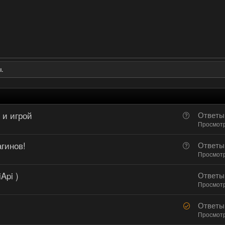
.
 и игрой
В
Ответы
о
Просмот
п
гинов!
В
Ответы
р
о
Просмот
о
п
с
Api )
Ответы
р
Просмот
о
с
Р
Ответы
е
Просмот