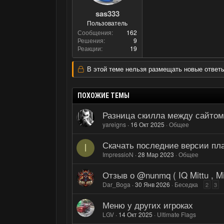
sas333
Пользователь
Сообщения
162
Решения
9
Реакции
19
В этой теме нельзя размещать новые ответы
ПОХОЖИЕ ТЕМЫ
Разница скилла между сайтом
yareigns
16 Окт 2025
Общее
Скачать последние версии пла
I
ImpressioN
28 Мар 2023
Общее
Отзыв о @nunmq ( IQ Mittu , Mi
Dar_Boga
30 Янв 2026
Беседка
2
3
Меню у других игроках
LGV
14 Окт 2025
Ultimate Flags