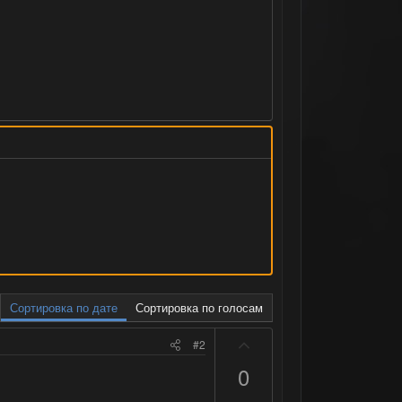
Сортировка по дате
Сортировка по голосам
П
#2
о
0
з