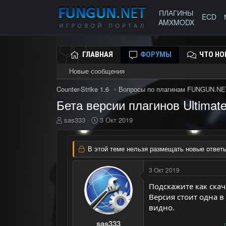
ПЛАГИНЫ
ECD
AMXMODX
ГЛАВНАЯ
ФОРУМЫ
ЧТО НО
Новые сообщения
Counter-Strike 1.6
Вопросы по плагинам FUNGUN.NE
Бета версии плагинов Ultimate 
А
Д
sas333
3 Окт 2019
в
а
т
т
о
а
В этой теме нельзя размещать новые ответы
р
н
т
а
3 Окт 2019
е
ч
м
а
Подскажите как скача
ы
л
Версия стоит одна в
а
видно.
sas333