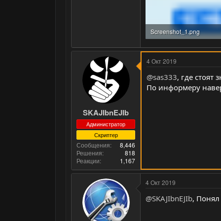
Screenshot_1.png
3.7 KB · Просмотры: 2
4 Окт 2019
@sas333
, где стоят
По информеру наве
SKAJIbnEJIb
Администратор
Скриптер
Сообщения
8,446
Решения
818
Реакции
1,167
4 Окт 2019
@SKAJIbnEJIb
, Понял