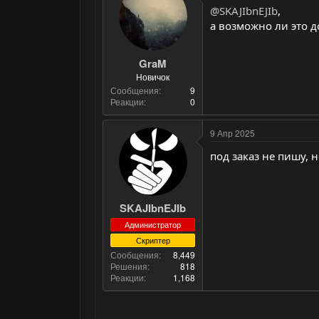
@SKAJIbnEJIb
,
а возможно ли это д
GraM
Новичок
Сообщения
9
Реакции
0
9 Апр 2025
под заказ не пишу, 
SKAJIbnEJIb
Администратор
Скриптер
Сообщения
8,449
Решения
818
Реакции
1,168