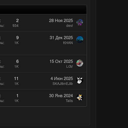
о
й
л
г
о
о
с
2
28 Ноя 2025
л
ры
934
devl
о
9
31 Дек 2025
с
ры
1K
KHAN
6
15 Окт 2025
ры
1K
LGV
11
4 Июн 2025
ры
1K
SKAJIbnEJIb
1
30 Янв 2024
ры
1K
Tails