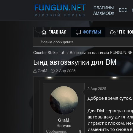
ПЛАГИНЫ
ECD
AMXMODX
ГЛАВНАЯ
ФОРУМЫ
ЧТО НО
Новые сообщения
Counter-Strike 1.6
Вопросы по плагинам FUNGUN.NE
Бінд автозакупки для DM
А
Д
GraM
2 Апр 2025
в
а
т
т
о
а
2 Апр 2025
р
н
т
а
Доброе время суток.
е
ч
м
а
Для DM сервера нап
ы
л
автовыдачу дигл ил
а
GraM
играют с глоком, н
Новичок
изменить то снова 
Сообщения
9