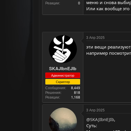
меню и снова выбир
Реакции
0
Или как вообще это
3 Апр 2025
эти вещи реализуют
например посмотрит
SKAJIbnEJIb
Администратор
Скриптер
Сообщения
8,449
Решения
818
Реакции
1,168
3 Апр 2025
@SKAJIbnEJIb
,
Суть: