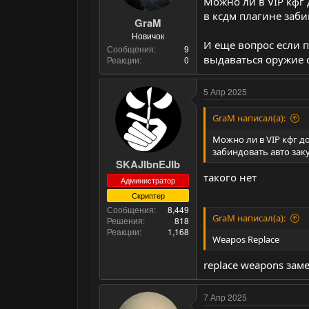
Можно ли в VIP кфг
в ксдм плагине заби
GraM
Новичок
И еще вопрос если п
Сообщения
9
выдаваться оружие с
Реакции
0
5 Апр 2025
GraM написал(а):
Можно ли в VIP кфг д
забиндовать авто зак
SKAJIbnEJIb
такого нет
Администратор
Скриптер
Сообщения
8,449
GraM написал(а):
Решения
818
Реакции
1,168
Weapos Replace
replace weapons зам
7 Апр 2025