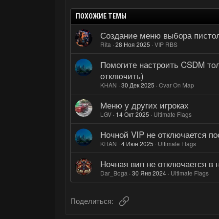
ПОХОЖИЕ ТЕМЫ
Создание меню выбора пистол
Rita
28 Ноя 2025
VIP RBS
Помогите настроить CSDM толь
отключить)
KHAN
30 Дек 2025
Cvar On Map
Меню у других игроках
LGV
14 Окт 2025
Ultimate Flags
Ночной VIP не отключается по
KHAN
4 Июн 2025
Ultimate Flags
Ночная вип не отключается в 
Dar_Boga
30 Янв 2024
Ultimate Flags
Ссылка
Поделиться: