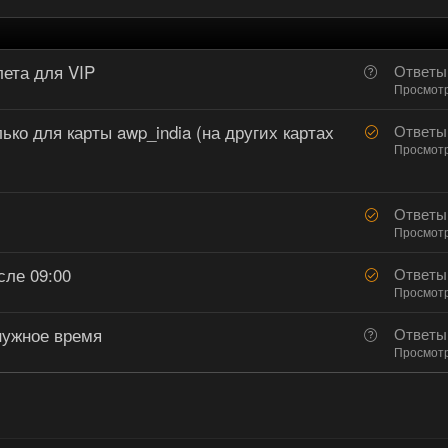
ета для VIP
В
Ответы
о
Просмот
п
ко для карты awp_india (на других картах
Р
Ответы
р
е
Просмот
о
ш
с
е
Р
н
Ответы
е
Просмот
о
ш
сле 09:00
Р
Ответы
е
е
Просмот
н
ш
о
нужное время
В
Ответы
е
о
Просмот
н
п
о
р
о
с