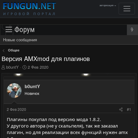
авторизация →
Форум
Новые сообщения
Общее
Версия AMXmod для плагинов
А
Д
b0untY
2 Фев 2020
в
а
т
т
о
а
b0untY
р
н
Новичок
т
а
е
ч
м
а
2 Фев 2020
#1
ы
л
а
Плагины покупал под версию мода 1.8.2.
У другого автора (не у скальпеля), так же заказал
плагин, но для реализации всех функций нужен amx