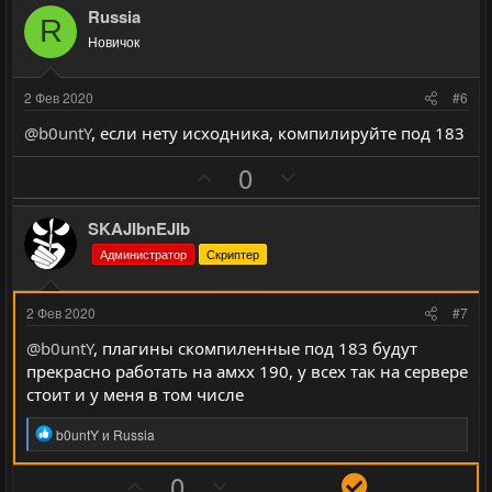
з
г
о
о
Russia
R
и
а
л
л
Новичок
т
т
о
о
и
и
с
с
2 Фев 2020
#6
в
в
@b0untY
, если нету исходника, компилируйте под 183
н
н
ы
ы
П
Н
0
й
й
о
е
г
г
з
г
SKAJIbnEJIb
о
о
и
а
Администратор
Скриптер
л
л
т
т
о
о
и
и
2 Фев 2020
#7
с
с
в
в
@b0untY
, плагины скомпиленные под 183 будут
н
н
прекрасно работать на амхх 190, у всех так на сервере
ы
ы
стоит и у меня в том числе
й
й
г
г
Р
b0untY
и
Russia
е
о
о
а
П
Н
Р
0
л
л
к