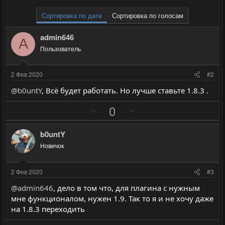
Сортировка по дате
Сортировка по голосам
admin646
A
Пользователь
2 Фев 2020
#2
@b0untY
, Всё будет работать. Но лучше ставьте 1.8.3 .
П
Н
0
о
е
з
г
b0untY
и
а
Новичок
т
т
и
и
2 Фев 2020
#3
в
в
@admin646
, дело в том что, для плагина с нужным
н
н
мне функционалом, нужен 1.9. Так то я и не хочу даже
ы
ы
на 1.8.3 переходить
й
й