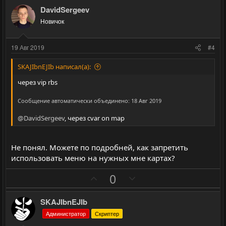
з
г
DavidSergeev
и
а
Новичок
т
т
и
и
19 Авг 2019
#4
в
в
н
н
SKAJIbnEJIb написал(а):
ы
ы
через vip rbs
й
й
Сообщение автоматически объединено:
18 Авг 2019
г
г
о
о
@DavidSergeev
, через cvar on map
л
л
о
о
Не понял. Можете по подробней, как запретить
с
с
использовать меню на нужных мне картах?
П
Н
0
о
е
з
г
SKAJIbnEJIb
и
а
Администратор
Скриптер
т
т