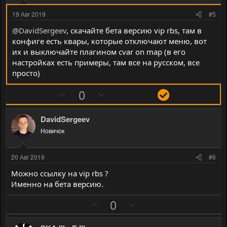
и
и
19 Авг 2019
#5
в
в
@DavidSergeev
, скачайте бета версию vip rbs, там в
н
н
конфиге есть квары, которые отключают меню, вот
ы
ы
их и выключайте плагином cvar on map (в его
й
й
настройках есть примеры, там все на русском, все
г
г
просто)
о
о
П
Н
Р
0
л
л
о
е
е
о
о
з
г
ш
с
с
DavidSergeev
и
а
е
Новичок
т
т
н
и
и
и
20 Авг 2019
#6
в
в
е
Можно ссылку на vip rbs ?
н
н
Именно на бета версию.
ы
ы
й
й
П
Н
0
г
г
о
е