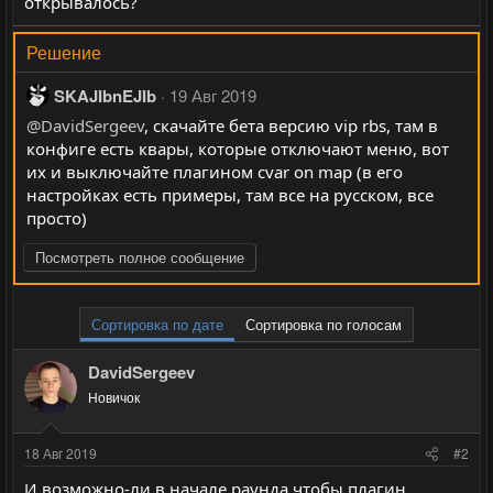
открывалось?
Решение
SKAJIbnEJIb
19 Авг 2019
@DavidSergeev
, скачайте бета версию vip rbs, там в
конфиге есть квары, которые отключают меню, вот
их и выключайте плагином cvar on map (в его
настройках есть примеры, там все на русском, все
просто)
Посмотреть полное сообщение
Сортировка по дате
Сортировка по голосам
DavidSergeev
Новичок
18 Авг 2019
#2
И возможно-ли в начале раунда чтобы плагин