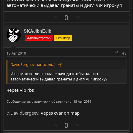
автоматически выдавал гранаты и дигл VIP игроку?!
П
Н
0
о
е
з
г
SKAJIbnEJIb
и
а
Администратор
Скриптер
т
т
и
и
18 Авг 2019
#3
в
в
н
н
DavidSergeev написал(а):
ы
ы
И возможно-ли в начале раунда чтобы плагин
й
й
автоматически выдавал гранаты и дигл VIP игроку?!
г
г
через vip rbs
о
о
л
л
Сообщение автоматически объединено:
18 Авг 2019
о
о
@DavidSergeev
, через cvar on map
с
с
П
Н
0
о
е