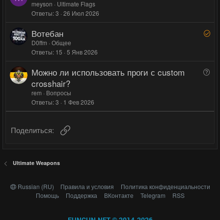
о
о
о
meyson
Ultimate Flags
т
о
с
с
Ответы
3
26 Июл 2026
п
а
р
Вотебан
Р
о
е
D0ffm
Общее
с
Ответы
15
5 Янв 2026
ш
е
Можно ли использовать проги с custom
В
н
о
crosshair?
о
п
rem
Вопросы
р
Ответы
3
1 Фев 2026
о
с
Ссылка
Поделиться:
Ultimate Weapons
Russian (RU)
Правила и условия
Политика конфиденциальности
Помощь
Поддержка
ВКонтакте
Telegram
RSS
FUNGUN.NET © 2014-2026