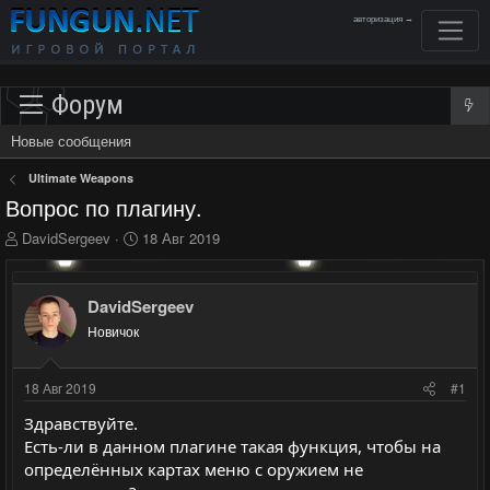
авторизация →
Форум
Новые сообщения
Ultimate Weapons
Вопрос по плагину.
А
Д
DavidSergeev
18 Авг 2019
в
а
т
т
о
а
DavidSergeev
р
н
Новичок
т
а
е
ч
м
а
18 Авг 2019
#1
ы
л
а
Здравствуйте.
Есть-ли в данном плагине такая функция, чтобы на
определённых картах меню с оружием не