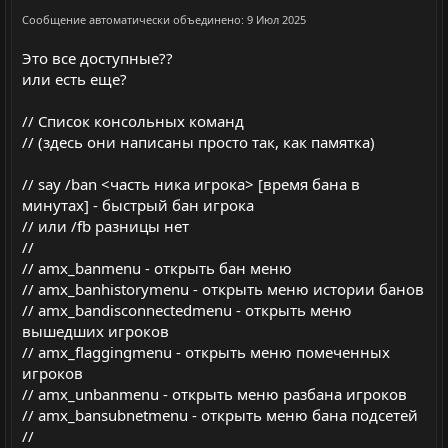
Сообщение автоматически объединено:
9 Июл 2025
Это все доступные??
или есть еще?
// Список консольных команд
// (здесь они написаны просто так, как памятка)
// say /ban <часть ника игрока> [время бана в
минутах] - быстрый бан игрока
// или /fb разницы нет
//
// amx_banmenu - открыть бан меню
// amx_banhistorymenu - открыть меню истории банов
// amx_bandisconnectedmenu - открыть меню
вышедших игроков
// amx_flaggingmenu - открыть меню помеченных
игроков
// amx_unbanmenu - открыть меню разбана игроков
// amx_bansubnetmenu - открыть меню бана подсетей
//