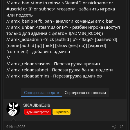
// amx_ban <time in mins> <SteamID or nickname or
#userid or IP or subnet> <reason> - забанить игрока
или подсеть
// amx_banip и fb_ban - аналоги команды amx_ban
// amx_unban <steamID or IP> - разбан игрока (доступ
только для админа с флагом l(ADMIN_RCON))
// amx_addadmin <nick|authid|ip> <flags> [password]
[name|authid|ip] [nick] [show (yes|no)] [expired]
[comment] - добавить админа
//
// amx_reloadreasons - Перезагрузка причин
// amx_reloadsubnet - Перезагрузка банов подсети
// amx_reloadadmins - Перезагрузка админов
Сортировка по дате
Сортировка по голосам
SKAJIbnEJIb
Администратор
Скриптер
9 Июл 2025
#2