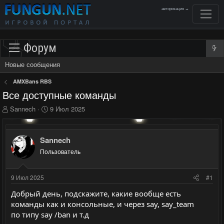
авторизация →
Форум
Новые сообщения
AMXBans RBS
Все доступные команды
А
Д
Sannech
9 Июл 2025
в
а
т
т
о
а
Sannech
р
н
Пользователь
т
а
е
ч
м
а
9 Июл 2025
#1
ы
л
а
Добрый день, подскажите, какие вообще есть
команды как и консольные, и через say, say_team
по типу say /ban и т.д