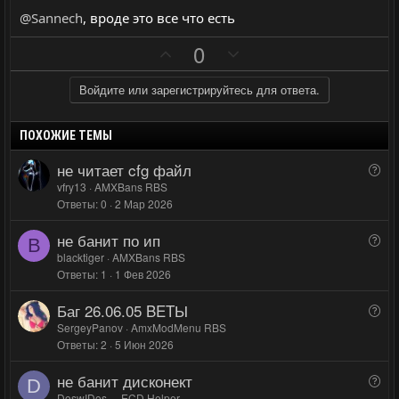
@Sannech
, вроде это все что есть
П
Н
0
о
е
з
г
Войдите или зарегистрируйтесь для ответа.
и
а
т
т
ПОХОЖИЕ ТЕМЫ
и
и
не читает cfg файл
В
в
в
о
vfry13
AMXBans RBS
н
н
Ответы
0
2 Мар 2026
п
ы
ы
р
не банит по ип
й
й
В
о
B
о
blacktiger
AMXBans RBS
г
г
с
Ответы
1
1 Фев 2026
п
о
о
р
л
л
Баг 26.06.05 BETЫ
В
о
о
о
о
SergeyPanov
AmxModMenu RBS
с
с
с
Ответы
2
5 Июн 2026
п
р
не банит дисконект
В
о
D
о
DoswIDos_
ECD Helper