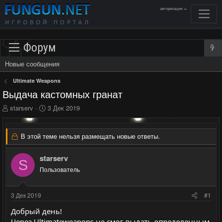
авторизация →
Форум
Новые сообщения
Ultimate Weapons
Выдача кастомных гранат
А
Д
starserv
3 Дек 2019
в
а
т
т
о
а
В этой теме нельзя размещать новые ответы.
р
н
т
а
starserv
е
ч
S
м
Пользователь
а
ы
л
а
3 Дек 2019
#1
Добрый день!
Через Ultimateweapons не смог выдать определенным