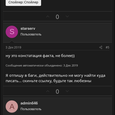
ы
ы
Спойлер:
Спойлер
й
й
г
г
П
Н
0
о
о
о
е
л
л
з
г
starserv
S
о
о
и
а
Пользователь
с
с
т
т
и
и
3 Дек 2019
#5
в
в
ну это констатация факта, не более))
н
н
ы
ы
Сообщение автоматически объединено:
3 Дек 2019
й
й
Я отпишу в баги, действительно не могу найти куда
г
г
писать... скиньте ссылку, будьте так любезны
о
о
л
л
П
Н
0
о
о
о
е
с
с
з
г
admin646
A
и
а
Пользователь