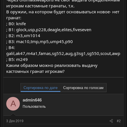
игрокам кастомные гранаты, т.к.
В оружии, на котором будет основываться новое- нет
гранат:
; B0: knife
; B1: glock,usp,p228,deagle,elites,fiveseven
; B2: m3,xm1014
; B3: mac10,tmp,mp5,ump45,p90
; B4:
galil,ak47,m4a1,famas,sg552,aug,g3sg1,sg550,scout,awp
; B5: m249
Каким образом можно реализовать выдачу
кастомных гранат игрокам?
Сортировка по дате
Сортировка по голосам
admin646
A
Пользователь
3 Дек 2019
#2