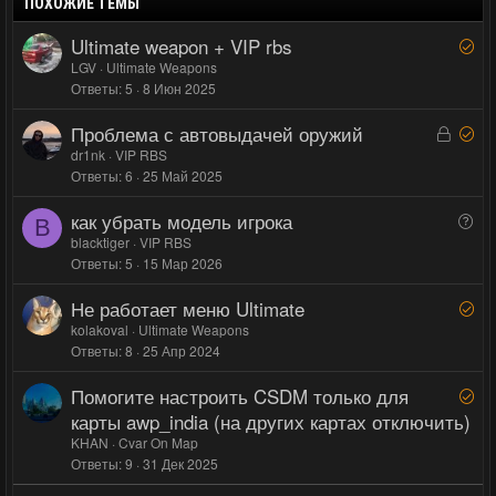
л
л
т
т
ПОХОЖИЕ ТЕМЫ
о
о
и
и
Ultimate weapon + VIP rbs
Р
с
с
в
в
е
LGV
Ultimate Weapons
н
н
Ответы
5
8 Июн 2025
ш
ы
ы
е
й
й
Проблема с автовыдачей оружий
З
Р
н
г
г
а
е
dr1nk
VIP RBS
о
Ответы
6
25 Май 2025
к
ш
о
о
р
е
л
л
как убрать модель игрока
В
ы
н
B
о
о
о
blacktiger
VIP RBS
т
о
с
с
Ответы
5
15 Мар 2026
п
а
р
Не работает меню Ultimate
Р
о
е
kolakoval
Ultimate Weapons
с
Ответы
8
25 Апр 2024
ш
е
Помогите настроить CSDM только для
Р
н
е
карты awp_india (на других картах отключить)
о
ш
KHAN
Cvar On Map
е
Ответы
9
31 Дек 2025
н