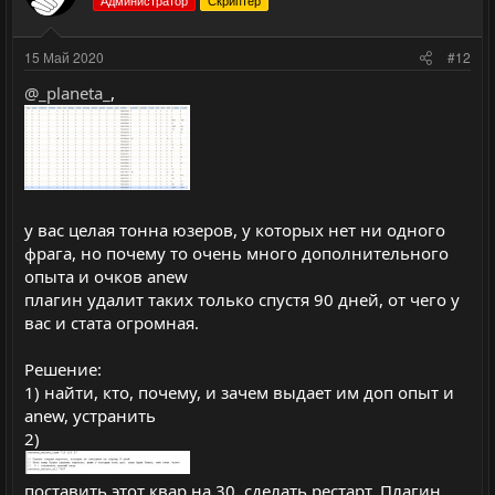
и
а
о
о
Администратор
Скриптер
т
т
с
с
и
и
15 Май 2020
#12
в
в
@_planeta_
,
н
н
ы
ы
й
й
г
г
о
о
у вас целая тонна юзеров, у которых нет ни одного
л
л
фрага, но почему то очень много дополнительного
о
о
опыта и очков anew
с
с
плагин удалит таких только спустя 90 дней, от чего у
вас и стата огромная.
Решение:
1) найти, кто, почему, и зачем выдает им доп опыт и
anew, устранить
2)
поставить этот квар на 30, сделать рестарт. Плагин