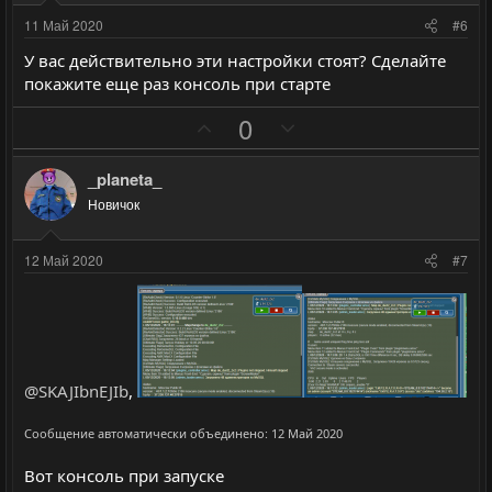
и
и
11 Май 2020
#6
в
в
У вас действительно эти настройки стоят? Сделайте
н
н
покажите еще раз консоль при старте
ы
ы
П
Н
й
й
0
о
е
г
г
з
г
о
о
_planeta_
и
а
л
л
Новичок
т
т
о
о
и
и
с
с
12 Май 2020
#7
в
в
н
н
ы
ы
й
й
г
г
@SKAJIbnEJIb
,
о
о
л
л
Сообщение автоматически объединено:
12 Май 2020
о
о
Вот консоль при запуске