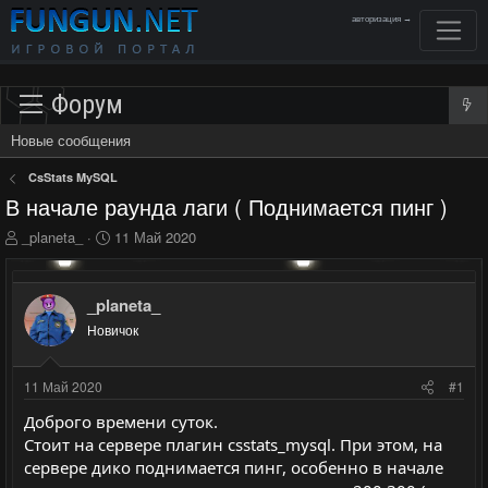
авторизация →
Форум
Новые сообщения
CsStats MySQL
В начале раунда лаги ( Поднимается пинг )
А
Д
_planeta_
11 Май 2020
в
а
т
т
о
а
_planeta_
р
н
Новичок
т
а
е
ч
м
а
11 Май 2020
#1
ы
л
а
Доброго времени суток.
Стоит на сервере плагин csstats_mysql. При этом, на
сервере дико поднимается пинг, особенно в начале