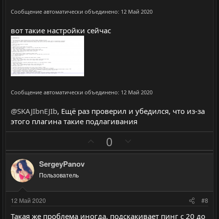
с
с
Сообщение автоматически объединено:
12 Май 2020
вот такие настройки сейчас
Сообщение автоматически объединено:
12 Май 2020
@SKAJIbnEJIb
, Ещё раз проверил и убедился, что из-за
этого плагина такие подлагивания
П
Н
0
о
е
з
г
SergeyPanov
и
а
Пользователь
т
т
и
и
12 Май 2020
#8
в
в
Такая же проблема иногда, подскакивает пинг с 20 до