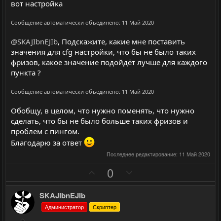
вот настройка
о
о
л
л
Сообщение автоматически объединено:
11 Май 2020
о
о
@SKAJIbnEJIb
, Подскажите, какие мне поставить
с
с
значения для cfg настройки, что бы не было таких
фризов, какое значение подойдёт лучше для каждого
пункта ?
Сообщение автоматически объединено:
11 Май 2020
Обобщу, в целом, что нужно поменять, что нужно
сделать, что бы не было больше таких фризов и
проблем с пингом.
Благодарю за ответ
Последнее редактирование:
11 Май 2020
П
Н
0
о
е
з
г
SKAJIbnEJIb
и
а
Администратор
Скриптер
т
т