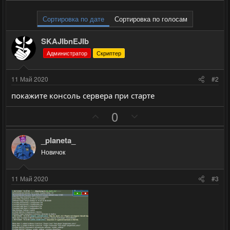
Сортировка по дате
Сортировка по голосам
SKAJIbnEJIb
Администратор
Скриптер
11 Май 2020
#2
покажите консоль сервера при старте
П
Н
0
о
е
з
г
_planeta_
и
а
Новичок
т
т
и
и
11 Май 2020
#3
в
в
н
н
ы
ы
й
й