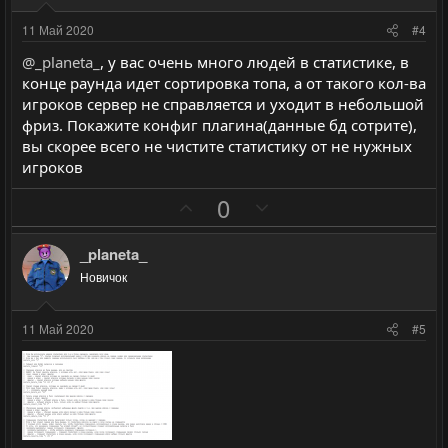
т
т
и
и
11 Май 2020
#4
в
в
@_planeta_
, у вас очень много людей в статистике, в
н
н
конце раунда идет сортировка топа, а от такого кол-ва
ы
ы
игроков сервер не справляется и уходит в небольшой
й
й
фриз. Покажите конфиг плагина(данные бд сотрите),
г
г
вы скорее всего не чистите статистику от не нужных
о
о
игроков
л
л
П
Н
0
о
о
о
е
с
с
з
г
_planeta_
и
а
Новичок
т
т
и
и
11 Май 2020
#5
в
в
н
н
ы
ы
й
й
г
г