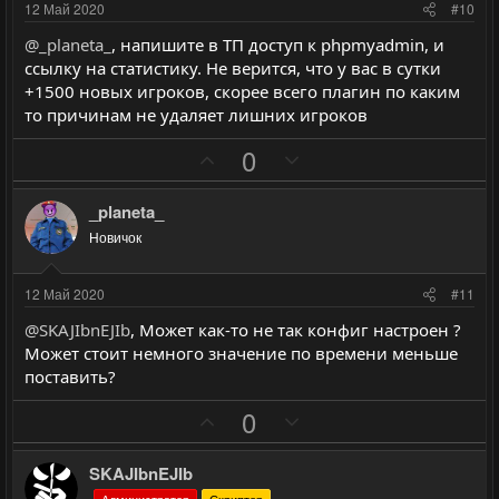
и
и
12 Май 2020
#10
в
в
@_planeta_
, напишите в ТП доступ к phpmyadmin, и
н
н
ссылку на статистику. Не верится, что у вас в сутки
ы
ы
+1500 новых игроков, скорее всего плагин по каким
й
й
то причинам не удаляет лишних игроков
г
г
П
Н
0
о
о
о
е
л
л
з
г
_planeta_
о
о
и
а
с
с
Новичок
т
т
и
и
12 Май 2020
#11
в
в
@SKAJIbnEJIb
, Может как-то не так конфиг настроен ?
н
н
Может стоит немного значение по времени меньше
ы
ы
поставить?
й
й
П
Н
0
г
г
о
е
о
о
з
г
л
л
SKAJIbnEJIb