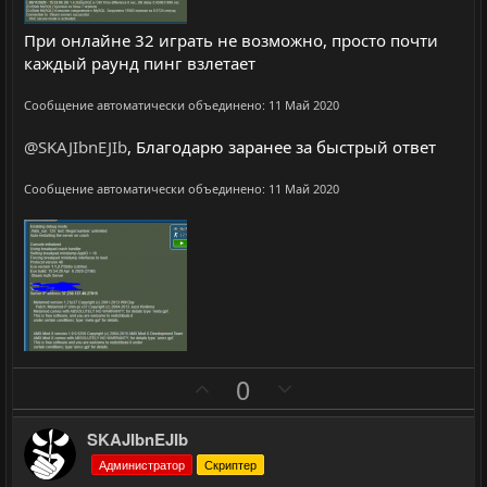
г
г
о
о
При онлайне 32 играть не возможно, просто почти
л
л
каждый раунд пинг взлетает
о
о
Сообщение автоматически объединено:
11 Май 2020
с
с
@SKAJIbnEJIb
, Благодарю заранее за быстрый ответ
Сообщение автоматически объединено:
11 Май 2020
П
Н
0
о
е
з
г
SKAJIbnEJIb
и
а
Администратор
Скриптер