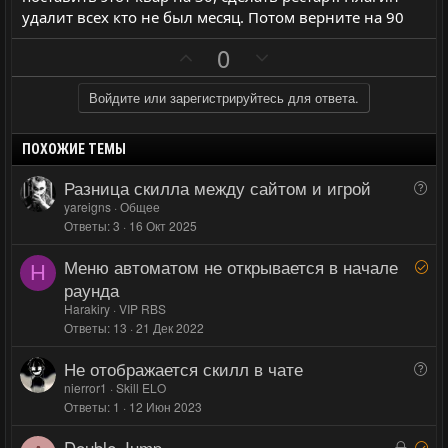
удалит всех кто не был месяц. Потом верните на 90
П
Н
0
о
е
з
г
Войдите или зарегистрируйтесь для ответа.
и
а
т
т
ПОХОЖИЕ ТЕМЫ
и
и
Разница скилла между сайтом и игрой
В
в
в
о
yareigns
Общее
н
н
Ответы
3
16 Окт 2025
п
ы
ы
р
Меню автоматом не открывается в начале
й
й
Р
о
H
е
раунда
г
г
с
ш
Harakiry
VIP RBS
о
о
е
Ответы
13
21 Дек 2022
л
л
н
о
о
Не отображается скилл в чате
В
о
с
с
о
nierror1
Skill ELO
Ответы
1
12 Июн 2023
п
р
Double Jump
З
Р