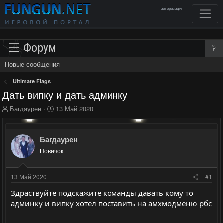
авторизация →
Форум
Новые сообщения
Ultimate Flags
Дать випку и дать админку
А
Д
Багдаурен
13 Май 2020
в
а
т
т
о
а
Багдаурен
р
н
Новичок
т
а
е
ч
м
а
13 Май 2020
#1
ы
л
а
Здраствуйте подскажите команды давать кому то
админку и випку хотел поставить на амхмодменю рбс