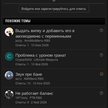
о
е
г
г
з
г
о
о
Войдите или зарегистрируйтесь для ответа.
и
а
л
л
т
т
о
о
ПОХОЖИЕ ТЕМЫ
и
и
с
с
Выдать випку и добавить его в
В
в
в
о
амхмодменю с переменными
н
н
п
jazzy
AmxModMenu RBS
ы
ы
р
Ответы
1
10 Июн 2026
й
й
о
Проблема с уроном гранат
В
г
г
с
C
о
Chybar6303
Ultimate Weapons
о
о
Ответы
1
10 Фев 2026
п
л
л
р
о
о
Звук при бане
Р
о
с
с
е
sq1z
AMXBans RBS
с
Ответы
10
13 Ноя 2025
ш
е
Не работает баланс
В
н
о
1971koly
PTB RBS
о
Ответы
9
2 Май 2026
п
р