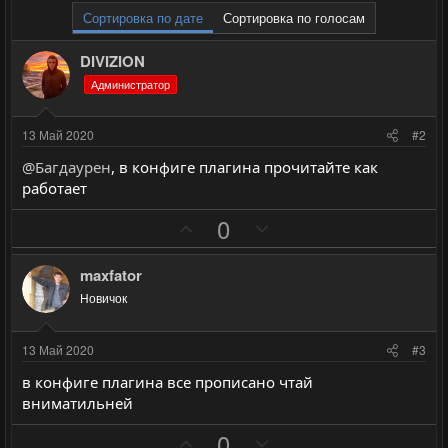
Сортировка по дате
Сортировка по голосам
DIVIZION
Администратор
13 Май 2020
#2
@Багдаурен
, в конфиге плагина прочитайте как
работает
П
Н
0
о
е
з
г
maxfator
и
а
Новичок
т
т
и
и
13 Май 2020
#3
в
в
в конфиге плагина все прописано чтай
н
н
вниматильней
ы
ы
П
Н
й
й
0