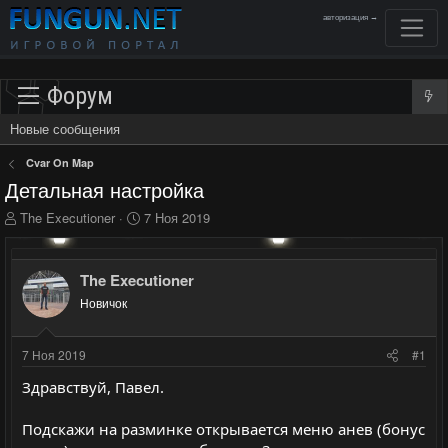
авторизация →
Форум
Новые сообщения
Cvar On Map
Детальная настройка
А
Д
The Executioner
7 Ноя 2019
в
а
т
т
о
а
The Executioner
р
н
Новичок
т
а
е
ч
м
а
7 Ноя 2019
#1
ы
л
а
Здравствуй, Павел.
Подскажи на разминке открывается меню анев (бонус