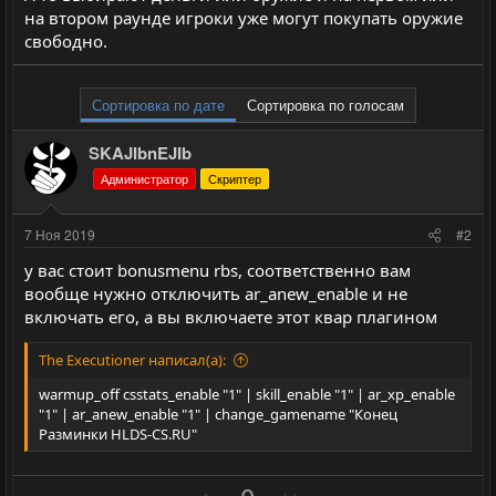
на втором раунде игроки уже могут покупать оружие
свободно.
Сортировка по дате
Сортировка по голосам
SKAJIbnEJIb
Администратор
Скриптер
7 Ноя 2019
#2
у вас стоит bonusmenu rbs, соответственно вам
вообще нужно отключить ar_anew_enable и не
включать его, а вы включаете этот квар плагином
The Executioner написал(а):
warmup_off csstats_enable "1" | skill_enable "1" | ar_xp_enable
"1" | ar_anew_enable "1" | change_gamename "Конец
Разминки HLDS-CS.RU"
П
Н