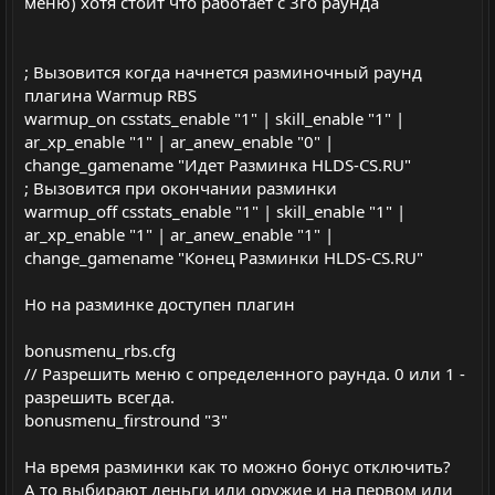
меню) хотя стоит что работает с 3го раунда
; Вызовится когда начнется разминочный раунд
плагина Warmup RBS
warmup_on csstats_enable "1" | skill_enable "1" |
ar_xp_enable "1" | ar_anew_enable "0" |
change_gamename "Идет Разминка HLDS-CS.RU"
; Вызовится при окончании разминки
warmup_off csstats_enable "1" | skill_enable "1" |
ar_xp_enable "1" | ar_anew_enable "1" |
change_gamename "Конец Разминки HLDS-CS.RU"
Но на разминке доступен плагин
bonusmenu_rbs.cfg
// Разрешить меню с определенного раунда. 0 или 1 -
разрешить всегда.
bonusmenu_firstround "3"
На время разминки как то можно бонус отключить?
А то выбирают деньги или оружие и на первом или