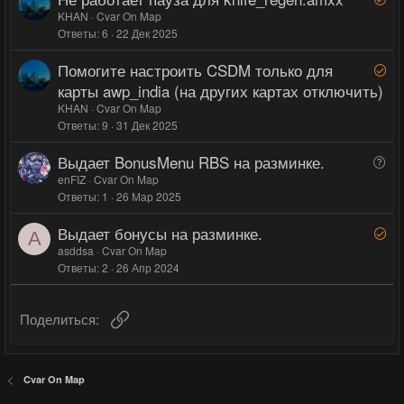
г
г
е
KHAN
Cvar On Map
о
о
Ответы
6
22 Дек 2025
ш
л
л
е
о
о
Помогите настроить CSDM только для
Р
н
с
с
е
карты awp_india (на других картах отключить)
о
ш
KHAN
Cvar On Map
е
Ответы
9
31 Дек 2025
н
Выдает BonusMenu RBS на разминке.
В
о
о
enFIZ
Cvar On Map
Ответы
1
26 Мар 2025
п
р
Выдает бонусы на разминке.
Р
о
A
е
asddsa
Cvar On Map
с
Ответы
2
26 Апр 2024
ш
е
н
Ссылка
Поделиться:
о
Cvar On Map