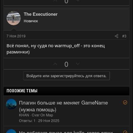
0
о
е
з
г
The Executioner
и
а
Новичок
т
т
и
и
7 Ноя 2019
#3
в
в
Всё понял, ну судя по warmup_off - это конец
н
н
разминки)
ы
ы
П
Н
й
й
0
о
е
г
г
з
г
о
о
Войдите или зарегистрируйтесь для ответа.
и
а
л
л
т
т
о
о
ПОХОЖИЕ ТЕМЫ
и
и
с
с
Плагин больше не меняет GameName
Р
в
в
е
(нужна помощь)
н
н
ш
KHAN
Cvar On Map
ы
ы
е
Ответы
1
29 Ноя 2025
й
й
н
Не работает пауза для knife_regen.amxx
Р
о