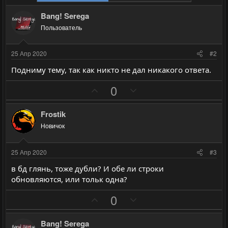
Bang! Serega
Пользователь
25 Апр 2020
#2
Подниму тему, так как никто не дал никакого ответа.
П
Н
0
о
е
з
г
Frostik
и
а
Новичок
т
т
и
и
25 Апр 2020
#3
в
в
в бд глянь, тоже дубли? И обе ли строки
н
н
обновляются, или тольк одна?
ы
ы
П
Н
й
й
0
о
е
г
г
з
г
о
о
Bang! Serega