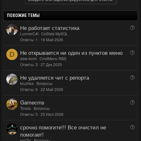
з
г
и
а
т
т
ПОХОЖИЕ ТЕМЫ
и
и
Не работает статистика
В
в
в
о
LunnerC4t
CsStats MySQL
н
н
Ответы
1
19 Май 2026
п
ы
ы
р
Не открывается ни один из пунктов меню
й
й
В
о
D
о
daw-komi
CmdMenu RBS
г
г
с
Ответы
3
27 Дек 2025
п
о
о
р
л
л
Не удаляется чит с репорта
В
о
о
о
о
kruzhka
Вопросы
с
с
с
Ответы
6
22 Май 2026
п
р
Gamecms
В
о
о
Toxsis
Вопросы
с
Ответы
3
23 Июл 2026
п
р
срочно помогите!!! Все очистил не
В
о
о
помогает!
с
п
exoTic
Вопросы