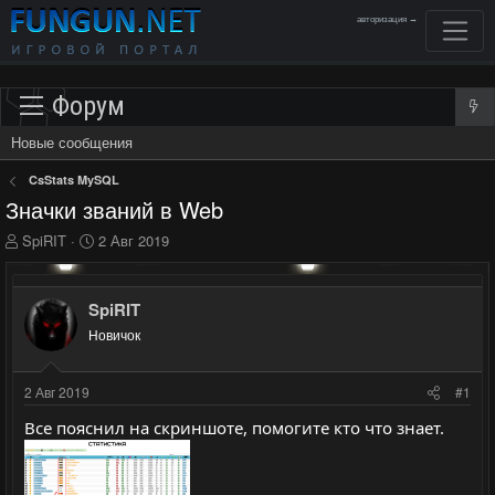
авторизация →
Форум
Новые сообщения
CsStats MySQL
Значки званий в Web
А
Д
SpiRIT
2 Авг 2019
в
а
т
т
о
а
SpiRIT
р
н
Новичок
т
а
е
ч
м
а
2 Авг 2019
#1
ы
л
а
Все пояснил на скриншоте, помогите кто что знает.