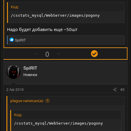
Код:
/csstats_mysql/WebServer/images/pogony
Надо будет добавить еще ~50шт
Р
SpiRIT
е
а
П
Н
Р
0
к
о
е
е
ц
и
з
г
ш
SpiRIT
и
и
а
е
:
Новичок
т
т
н
и
и
и
2 Авг 2019
#3
в
в
е
н
н
plague написал(а):
ы
ы
й
й
Код:
г
г
/csstats_mysql/WebServer/images/pogony
о
о