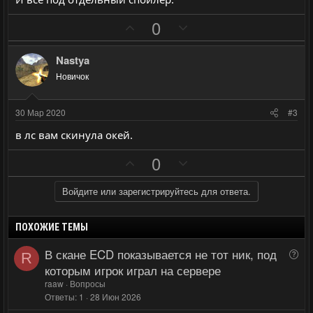
П
Н
0
о
е
з
г
Nastya
и
а
Новичок
т
т
и
и
30 Мар 2020
#3
в
в
в лс вам скинула окей.
н
н
ы
ы
П
Н
0
й
й
о
е
г
г
з
г
Войдите или зарегистрируйтесь для ответа.
о
о
и
а
л
л
т
т
ПОХОЖИЕ ТЕМЫ
о
о
и
и
В скане ECD показывается не тот ник, под
В
с
с
R
в
в
о
которым игрок играл на сервере
н
н
п
raaw
Вопросы
ы
ы
р
Ответы
1
28 Июн 2026
й
й
о