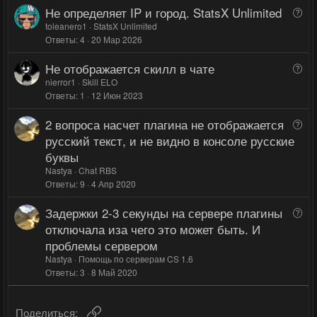
Не определяет IP и город. StatsX Unlimited
В
г
г
с
о
toleanero1
StatsX Unlimited
о
о
Ответы
4
20 Мар 2026
п
л
л
р
о
о
Не отображается скилл в чате
В
о
с
с
о
nierror1
Skill ELO
с
Ответы
1
12 Июн 2023
п
р
2 вопроса насчет плагина не отображается
В
о
о
русский текст, и не видно в консоле русские
с
п
буквы
р
Nastya
Chat RBS
о
Ответы
9
4 Апр 2020
с
Задержки 2-3 секунды на сервере плагины
В
о
отключала иза чего это может быть. И
п
проблемы сервером
р
Nastya
Помощь по серверам CS 1.6
о
Ответы
3
8 Май 2020
с
Ссылка
Поделиться: