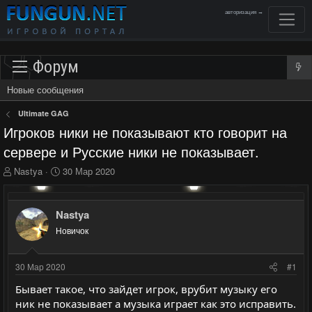
авторизация →
Форум
Новые сообщения
Ultimate GAG
Игроков ники не показывают кто говорит на
сервере и Русские ники не показывает.
А
Д
Nastya
30 Мар 2020
в
а
т
т
о
а
Nastya
р
н
Новичок
т
а
е
ч
м
а
30 Мар 2020
#1
ы
л
а
Бывает такое, что зайдет игрок, врубит музыку его
ник не показывает а музыка играет как это исправить.