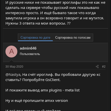
И русские ники не показывает эроглифы это не как не
сделать на сервере чтобы русский ник показывало
интересно просто. И ещё бывало такое что когда
замутила игрока а он всеровно говорит и не мутится.
Нужны 3 ответа на мои вопросы. ??
Сортировка по дате
Сортировка по голосам
admin646
A
Пользователь
30 Мар 2020
#2
@Nastya
, На счёт ироглиф. Вы пробовали другую кс
ставить? Попробуйте GsClient.
И покажите вывод amx plugins - meta list
Ну и ещё пропишите amxx version
И всё под отдельный спойлер.