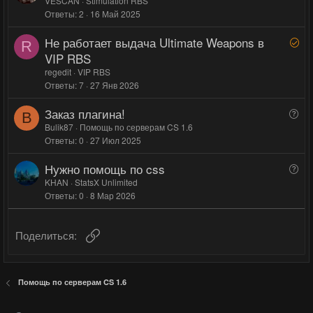
е
VESCAN
Stimulation RBS
г
г
с
Ответы
2
16 Май 2025
ш
о
о
е
л
л
Не работает выдача Ultimate Weapons в
Р
н
R
о
о
е
VIP RBS
о
с
с
ш
regedit
VIP RBS
е
Ответы
7
27 Янв 2026
н
Заказ плагина!
В
о
B
о
Bulik87
Помощь по серверам CS 1.6
Ответы
0
27 Июл 2025
п
р
Нужно помощь по css
В
о
о
KHAN
StatsX Unlimited
с
Ответы
0
8 Мар 2026
п
р
о
Ссылка
Поделиться:
с
Помощь по серверам CS 1.6