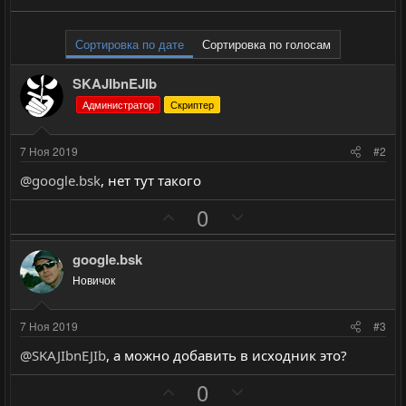
Сортировка по дате
Сортировка по голосам
SKAJIbnEJIb
Администратор
Скриптер
7 Ноя 2019
#2
@google.bsk
, нет тут такого
П
Н
0
о
е
з
г
google.bsk
и
а
Новичок
т
т
и
и
7 Ноя 2019
#3
в
в
@SKAJIbnEJIb
, а можно добавить в исходник это?
н
н
ы
ы
П
Н
0