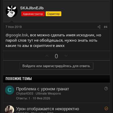
й
й
о
е
г
г
з
г
SKAJIbnEJIb
о
о
и
а
Администратор
Скриптер
л
л
т
т
о
о
и
и
7 Ноя 2019
#4
с
с
в
в
@google.bsk
, все можно сделать имея исходник, но
н
н
парой слов тут не обойдешься, нужно знать хоть
ы
ы
какие то азы в скриптинге амхх
й
й
П
Н
0
г
г
о
е
о
о
з
г
Войдите или зарегистрируйтесь для ответа.
л
л
и
а
о
о
т
т
с
с
ПОХОЖИЕ ТЕМЫ
и
и
Проблема с уроном гранат
В
C
в
в
о
Chybar6303
Ultimate Weapons
н
н
Ответы
1
10 Фев 2026
п
ы
ы
р
Урон отображается некорректно
й
й
Р
о