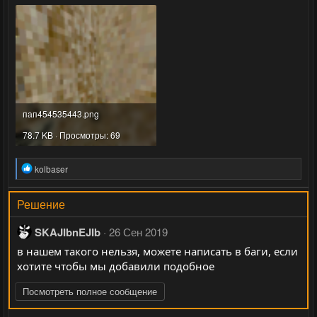
пап454535443.png
78.7 KB · Просмотры: 69
Р
kolbaser
е
а
к
Решение
ц
и
SKAJIbnEJIb
26 Сен 2019
и
:
в нашем такого нельзя, можете написать в баги, если
хотите чтобы мы добавили подобное
Посмотреть полное сообщение