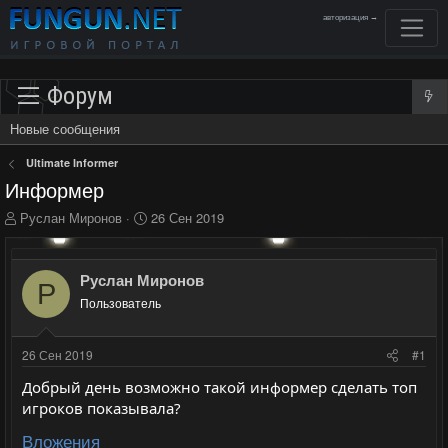
авторизация →
Форум
Новые сообщения
Ultimate Informer
Информер
А
Д
Руслан Миронов
26 Сен 2019
в
а
т
т
о
а
Руслан Миронов
Р
р
н
Пользователь
т
а
е
ч
м
а
26 Сен 2019
#1
ы
л
а
Добрый день возможно такой информер сделать топ
игроков показывала?
Вложения