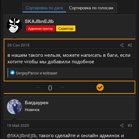
Сортировка по дате
Сортировка по голосам
SKAJIbnEJIb
Администратор
Скриптер
26 Сен 2019
#2
в нашем такого нельзя, можете написать в баги, если
хотите чтобы мы добавили подобное
Р
SergeyPanov
и
kolbaser
е
а
П
Н
Р
0
к
о
е
е
ц
и
з
г
ш
Багдаурен
и
и
а
е
:
Новичок
т
т
н
и
и
и
19 Май 2020
#3
в
в
е
@SKAJIbnEJIb
, такого сделайте и онлайн админок и
н
н