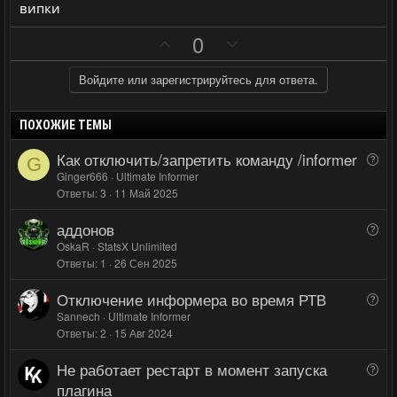
випки
ы
ы
й
й
П
Н
0
г
г
о
е
о
о
з
г
Войдите или зарегистрируйтесь для ответа.
л
л
и
а
о
о
т
т
ПОХОЖИЕ ТЕМЫ
с
с
и
и
Как отключить/запретить команду /informer
В
G
в
в
о
Ginger666
Ultimate Informer
н
н
Ответы
3
11 Май 2025
п
ы
ы
р
аддонов
й
й
В
о
о
OskaR
StatsX Unlimited
г
г
с
Ответы
1
26 Сен 2025
п
о
о
р
л
л
Отключение информера во время РТВ
В
о
о
о
о
Sannech
Ultimate Informer
с
с
с
Ответы
2
15 Авг 2024
п
р
Не работает рестарт в момент запуска
В
о
о
плагина
с