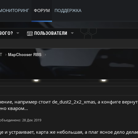
МОНИТОРИНГ
ФОРУМ
ПОДДЕРЖКА
ВОГО?
ПОЛЬЗОВАТЕЛИ
T
MapChooser RBS
ние, например стоит de_dust2_2x2_xmas, а конфиге вернуть
но кваром...
 объединено:
28 Дек 2019
е и устраивает, карта же небольшая, а плаг ясное дело делает