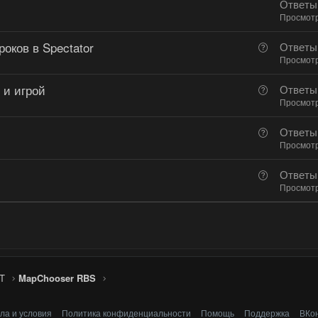
Ответы
Просмот
оков в Spectator
В
Ответы
о
Просмот
п
 и игрой
В
Ответы
р
о
Просмот
о
п
с
В
Ответы
р
о
Просмот
о
п
с
В
Ответы
р
о
Просмот
о
п
с
р
о
с
T
MapChooser RBS
ла и условия
Политика конфиденциальности
Помощь
Поддержка
ВКо