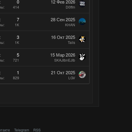
о
с
0
12 Фев 2026
л
ры
414
D0ffm
о
7
28 Сен 2025
с
ры
1K
KHAN
3
16 Окт 2025
ры
1K
Tails
5
15 Мар 2026
ры
721
SKAJIbnEJIb
1
21 Окт 2025
ры
829
LGV
нтакте
Telegram
RSS