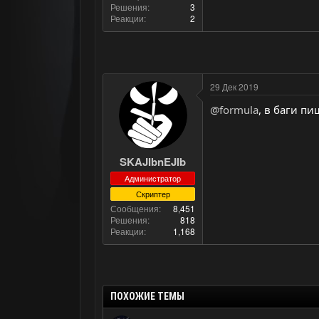
Решения
3
Реакции
2
29 Дек 2019
@formula
, в баги пи
SKAJIbnEJIb
Администратор
Скриптер
Сообщения
8,451
Решения
818
Реакции
1,168
ПОХОЖИЕ ТЕМЫ