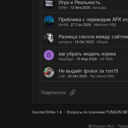
Игра и Реальность
D0ffm
12 Фев 2026
Беседка
Проблема с переводом AFK игр
KHAN
27 Сен 2025
AfkKicker RBS
Разница скилла между сайтом
yareigns
16 Окт 2025
Общее
как убрать модель игрока
B
blacktiger
15 Мар 2026
VIP RBS
Не выдаёт флаги за топ15
LGV
20 Окт 2025
Top Award RBS
Ссылка
Поделиться:
Counter-Strike 1.6
Вопросы по плагинам FUNGUN.NE
Russian (RU)
Прави