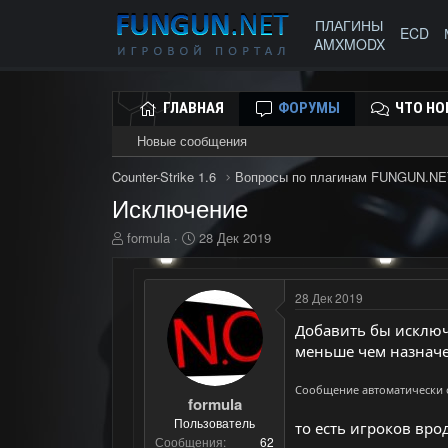
ПЛАГИНЫ
ECD
AMXMODX
ГЛАВНАЯ
ФОРУМЫ
ЧТО НО
Новые сообщения
Counter-Strike 1.6
Вопросы по плагинам FUNGUN.NE
Исключение
А
Д
formula
28 Дек 2019
в
а
т
т
о
а
28 Дек 2019
р
н
т
а
Добавить бы исключе
е
ч
меньше чем назначе
м
а
ы
л
Сообщение автоматически
а
formula
Пользователь
то есть игроков врод
Сообщения
62