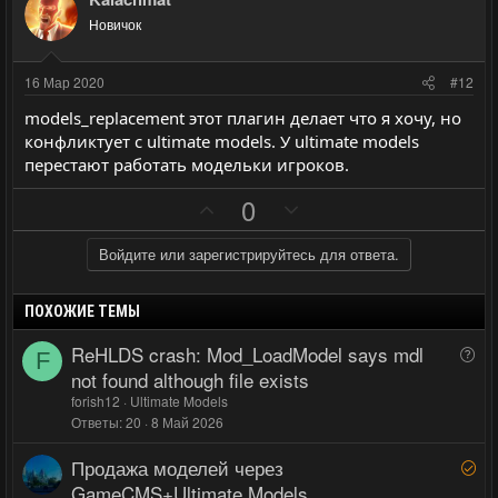
о
о
и
и
а
:
Новичок
с
с
т
т
и
и
16 Мар 2020
#12
в
в
models_replacement этот плагин делает что я хочу, но
н
н
конфликтует с ultimate models. У ultimate models
ы
ы
перестают работать модельки игроков.
й
й
П
Н
0
г
г
о
е
о
о
з
г
Войдите или зарегистрируйтесь для ответа.
л
л
и
а
о
о
т
т
с
с
ПОХОЖИЕ ТЕМЫ
и
и
ReHLDS crash: Mod_LoadModel says mdl
В
F
в
в
о
not found although file exists
н
н
п
forish12
Ultimate Models
ы
ы
р
Ответы
20
8 Май 2026
й
й
о
Продажа моделей через
Р
г
г
с
е
GameCMS+Ultimate Models