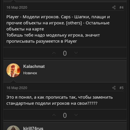
и
и
16 Мар 2020
#4
в
в
Player - Модели игроков. Caps - Шапки, плащи и
н
н
прочие объекты на игроке. [others] - Остальные
ы
ы
объекты на карте
й
й
Тобишь тебе надо модельку игрока, значит
г
г
прописывать разумеется в Player
о
о
П
Н
0
л
л
о
е
о
о
з
г
Kalachmat
с
с
и
а
Новичок
т
т
и
и
16 Мар 2020
#5
в
в
Это я понял, а как прописать так, чтобы заменить
н
н
стандартные подели игроков на свои?????
ы
ы
П
Н
й
й
0
о
е
г
г
з
г
о
о
kirill74rus