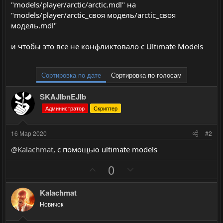
"models/player/arctic/arctic.mdl" на
"models/player/arctic_своя модель/arctic_своя
модель.mdl"
и чтобы это все не конфликтовало с Ultimate Models
Сортировка по дате
Сортировка по голосам
SKAJIbnEJIb
Администратор
Скриптер
16 Мар 2020
#2
@Kalachmat
, с помощью ultimate models
П
Н
0
о
е
з
г
Kalachmat
и
а
Новичок
т
т