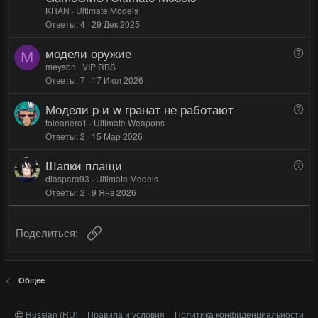
о
о
ш
KHAN
Ultimate Models
л
л
е
Ответы
4
29 Дек 2025
о
о
н
с
с
модели оружие
В
о
M
о
meyson
VIP RBS
Ответы
7
17 Июл 2026
п
р
Модели p и w гранат не работают
В
о
о
toleanero1
Ultimate Weapons
с
Ответы
2
15 Мар 2026
п
р
Шапки плащи
В
о
о
diaspara93
Ultimate Models
с
Ответы
2
9 Янв 2026
п
р
о
Ссылка
Поделиться:
с
Общее
Russian (RU)
Правила и условия
Политика конфиденциальности