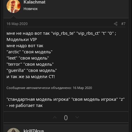
з
г
Kalachmat
и
а
Новичок
т
т
и
и
16 Мар 2020
#7
в
в
мне не надо вот так "vip_rbs_te" "vip_rbs_ct" "t" "0" ;
н
н
Модельки VIP
ы
ы
мне надо вот так
й
й
"arctic" "своя модель"
г
г
"leet" "своя модель"
о
о
"terror" "своя модель"
л
л
"guerilla" "своя модель"
и так же за модели CT!
о
о
с
с
Сообщение автоматически объединено:
16 Мар 2020
"стандартная модель игрока" "своя модель игрока" "z"
- не работает так
П
Н
0
о
е
з
г
kirill74rus