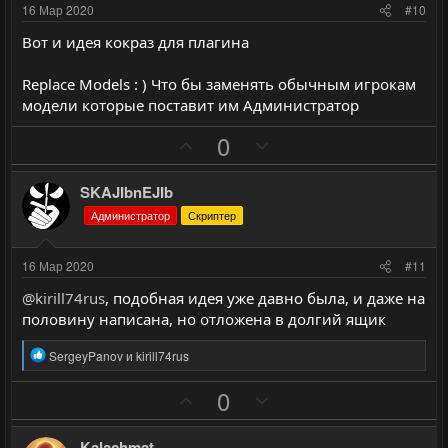
о
о
и
и
16 Мар 2020
#10
с
с
в
в
Вот и идея кокраз для плагина
н
н
ы
ы
Replace Models : ) Что бы заменять обычным игрокам
й
й
модели которые поставит им Администратор
г
г
П
Н
0
о
о
о
е
л
л
з
г
SKAJIbnEJIb
о
о
и
а
с
с
Администратор
Скриптер
т
т
и
и
16 Мар 2020
#11
в
в
@kirill74rus
, подобная идея уже давно была, и даже на
н
н
половину написана, но отложена в долгий ящик
ы
ы
й
й
Р
SergeyPanov
и
kirill74rus
е
г
г
а
П
Н
0
о
о
к
о
е
ц
л
л
и
з
г
Kalachmat