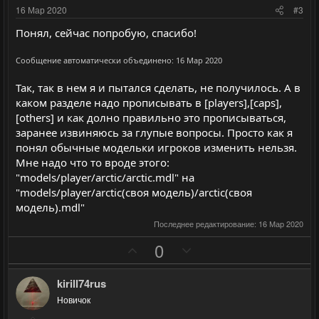
и
и
16 Мар 2020
#3
в
в
Понял, сейчас попробую, спасибо!
н
н
ы
ы
Сообщение автоматически объединено:
16 Мар 2020
й
й
Так, так в нем я и пытался сделать, не получилось. А в
г
г
каком разделе надо прописывать в [players],[caps],
о
о
[others] и как долно правильно это прописываться,
л
л
заранее извиняюсь за глупые вопросы. Просто как я
о
о
понял обычные модельки игроков изменить нельзя.
с
с
Мне надо что то вроде этого:
"models/player/arctic/arctic.mdl" на
"models/player/arctic(своя модель)/arctic(своя
модель).mdl"
Последнее редактирование:
16 Мар 2020
П
Н
0
о
е
з
г
kirill74rus
и
а
Новичок
т
т