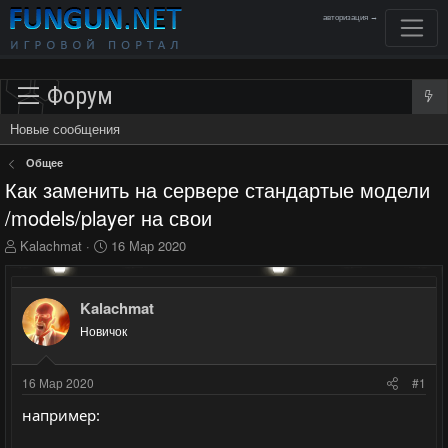
авторизация →
Форум
Новые сообщения
Общее
Как заменить на сервере стандартые модели
/models/player на свои
А
Д
Kalachmat
16 Мар 2020
в
а
т
т
о
а
Kalachmat
р
н
Новичок
т
а
е
ч
м
а
16 Мар 2020
#1
ы
л
а
например: