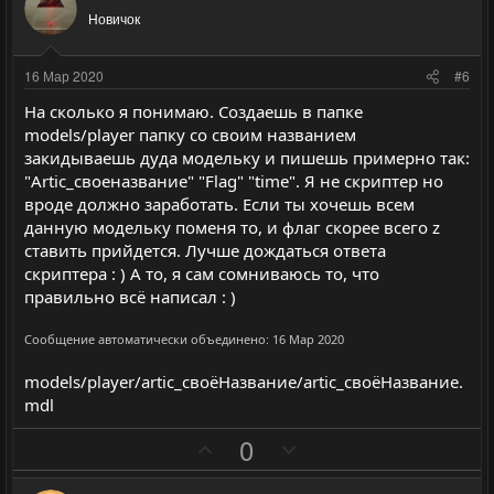
и
а
л
л
Новичок
т
т
о
о
и
и
с
с
16 Мар 2020
#6
в
в
На сколько я понимаю. Создаешь в папке
н
н
models/player папку со своим названием
ы
ы
закидываешь дуда модельку и пишешь примерно так:
й
й
"Artic_своеназвание" "Flag" "time". Я не скриптер но
г
г
вроде должно заработать. Если ты хочешь всем
о
о
данную модельку поменя то, и флаг скорее всего z
л
л
ставить прийдется. Лучше дождаться ответа
скриптера : ) А то, я сам сомниваюсь то, что
о
о
правильно всё написал : )
с
с
Сообщение автоматически объединено:
16 Мар 2020
models/player/artic_своёНазвание/artic_своёНазвание.
mdl
П
Н
0
о
е