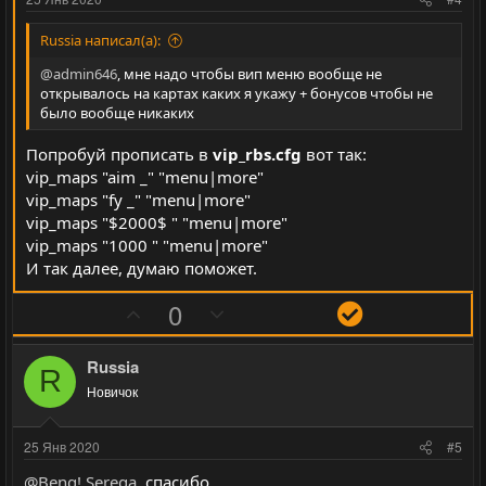
в
в
н
н
Russia написал(а):
ы
ы
@admin646
, мне надо чтобы вип меню вообще не
й
й
открывалось на картах каких я укажу + бонусов чтобы не
было вообще никаких
г
г
о
о
Попробуй прописать в
vip_rbs.cfg
вот так:
л
л
vip_maps "aim _" "menu|more"
о
о
vip_maps "fy _" "menu|more"
с
с
vip_maps "$2000$ " "menu|more"
vip_maps "1000 " "menu|more"
И так далее, думаю поможет.
П
Н
Р
0
о
е
е
з
г
ш
Russia
R
и
а
е
Новичок
т
т
н
и
и
и
25 Янв 2020
#5
в
в
е
@Beng! Serega
, спасибо