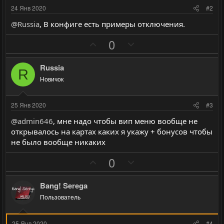
24 Янв 2020
#2
@Russia
, В конфиге есть примеры отключения.
П
Н
0
о
е
з
г
Russia
R
и
а
Новичок
т
т
и
и
25 Янв 2020
#3
в
в
@admin646
, мне надо чтобы вип меню вообще не
н
н
открывалось на картах каких я укажу + бонусов чтобы
ы
ы
не было вообще никаких
й
й
П
Н
0
г
г
о
е
о
о
з
г
л
л
Bang! Serega
и
а
о
о
Пользователь
т
т
с
с
и
и
25 Янв 2020
#4