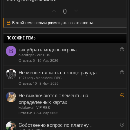
н
н
ы
ы
П
Н
0
й
й
о
е
г
г
з
г
В этой теме нельзя размещать новые ответы.
о
о
и
а
л
л
т
т
ПОХОЖИЕ ТЕМЫ
о
о
и
и
как убрать модель игрока
В
с
с
в
в
B
о
blacktiger
VIP RBS
н
н
Ответы
5
15 Мар 2026
п
ы
ы
р
й
й
Не меняется карта в конце раунда.
В
о
г
г
о
1971koly
MapsMenu RBS
с
Ответы
10
8 Июн 2026
п
о
о
р
л
л
Не выключаются элементы на
Р
о
о
о
е
определенных картах
с
с
с
ш
kolakoval
VIP RBS
е
Ответы
3
24 Мар 2025
н
Cобственно вопрос по плагину .
В
о