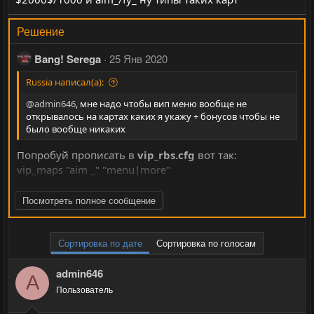
Решение
Bang! Serega
25 Янв 2020
Russia написал(а):
@admin646
, мне надо чтобы вип меню вообще не
открывалось на картах каких я укажу + бонусов чтобы не
было вообще никаких
Попробуй прописать в
vip_rbs.cfg
вот так:
vip_maps "aim _" "menu|more"
vip_maps "fy _" "menu|more"
vip_maps "$2000$ " "menu|more"
Посмотреть полное сообщение
vip_maps "1000 " "menu|more"
И так далее, думаю поможет.
Сортировка по дате
Сортировка по голосам
admin646
A
Пользователь