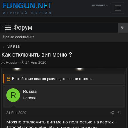
авторизация →
Форум
Новые сообщения
VIP RBS
Как отключить вип меню ?
А
Д
Russia
24 Янв 2020
в
а
т
т
о
а
В этой теме нельзя размещать новые ответы.
р
н
т
а
Russia
е
ч
R
м
Новичок
а
ы
л
а
24 Янв 2020
#1
Можно отключить вип меню полностью на картах -
$2000$/1000 и aim_/fy_ ну типы таких карт