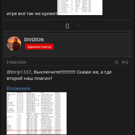
с
с
игре всё так-же кривет
П
Н
0
о
е
з
г
DIVIZION
и
а
Администратор
т
т
и
и
8 Май 2020
#12
в
в
@btrip1337
, Выключите!!!!!!!!!!!!! Сказал же, а где
н
н
второй наш плагин?
ы
ы
Вложения
й
й
г
г
о
о
л
л
о
о
с
с