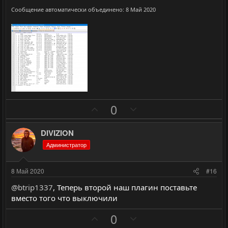
ы
ы
Сообщение автоматически объединено:
8 Май 2020
й
й
г
г
о
о
л
л
о
о
с
с
П
Н
0
о
е
з
г
DIVIZION
и
а
Администратор
т
т
и
и
8 Май 2020
#16
в
в
@btrip1337
, Теперь второй наш плагин поставьте
н
н
вместо того что выключили
ы
ы
П
Н
й
й
0