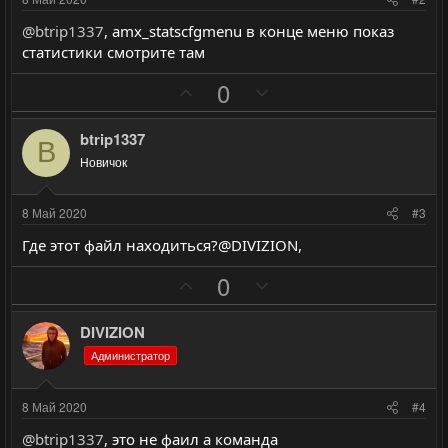
@btrip1337
, amx_statscfgmenu в конце меню показ
статистики смотрите там
П
Н
0
о
е
з
г
btrip1337
B
и
а
Новичок
т
т
и
и
8 Май 2020
#3
в
в
Где этот файл находиться?@DIVIZION,
н
н
ы
ы
П
Н
0
й
й
о
е
г
г
з
г
DIVIZION
о
о
и
а
Администратор
л
л
т
т
о
о
и
и
8 Май 2020
#4
с
с
в
в
@btrip1337
, это не фаил а команда