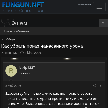
авторизация →
Форум
Новые сообщения
Общее
Как убрать показ нанесенного урона
А
Д
btrip1337
8 Май 2020
в
а
т
т
о
а
btrip1337
B
р
н
Новичок
т
а
е
ч
м
а
8 Май 2020
#1
ы
л
а
Здравствуйте, подскажите как полностью убрать
показ ненесенного урона противнику и сколько он
нанес мне. Высвечивается в независимости от того я