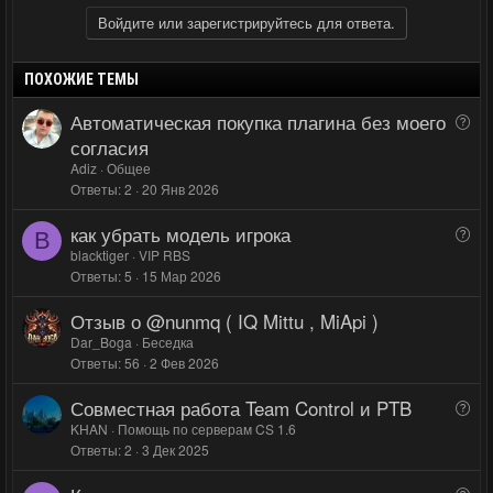
о
о
и
а
Войдите или зарегистрируйтесь для ответа.
л
л
т
т
о
о
и
и
ПОХОЖИЕ ТЕМЫ
с
с
в
в
н
н
Автоматическая покупка плагина без моего
В
ы
ы
о
согласия
й
й
п
Adiz
Общее
р
Ответы
2
20 Янв 2026
г
г
о
о
о
как убрать модель игрока
В
с
B
л
л
о
blacktiger
VIP RBS
о
о
Ответы
5
15 Мар 2026
п
с
с
р
Отзыв о @nunmq ( IQ Mittu , MiApi )
о
Dar_Boga
Беседка
с
Ответы
56
2 Фев 2026
Совместная работа Team Control и PTB
В
о
KHAN
Помощь по серверам CS 1.6
Ответы
2
3 Дек 2025
п
р
В