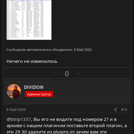
ы
ы
й
й
г
г
о
о
л
л
о
о
с
с
Сообщение автоматически объединено:
8 Май 2020
Ничего не изменилось
П
Н
0
о
е
з
г
DIVIZION
и
а
Администратор
т
т
и
и
8 Май 2020
#10
в
в
@btrip1337
, Вы его не видите под номером 2? и в
н
н
архиве с нашим плагином поставьте второй плагин, а
ы
ы
эти 29 30 удалите из plugins.ini зачем вам эти