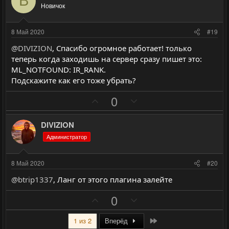
B
и
а
л
л
Новичок
т
т
о
о
и
и
с
с
8 Май 2020
#19
в
в
@DIVIZION
, Cпасибо огромное работает! только
н
н
теперь когда заходишь на сервер сразу пишет это:
ы
ы
ML_NOTFOUND: IR_RANK.
й
й
Подскажите как его тоже убрать?
г
г
П
Н
0
о
о
о
е
л
л
з
г
DIVIZION
о
о
и
а
с
с
Администратор
т
т
и
и
8 Май 2020
#20
в
в
@btrip1337
, Ланг от этого плагина залейте
н
н
ы
ы
П
Н
0
й
й
о
е
г
г
з
г
Last
1 из 2
Вперёд