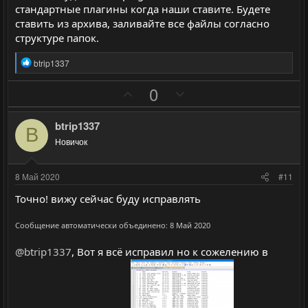
й
й
стандартные плагины когда наши ставите. Будете
г
г
ставить из архива, заливайте все файлы согласно
о
о
структуре папок.
л
л
Р
btrip1337
о
о
е
а
с
с
П
Н
0
к
о
е
ц
и
з
г
btrip1337
и
B
и
а
:
Новичок
т
т
и
и
8 Май 2020
#11
в
в
Точно! вижу сейчас буду исправлять
н
н
ы
ы
Сообщение автоматически объединено:
8 Май 2020
й
й
@btrip1337
, Вот я всё исправил но к сожелению в
г
г
о
о
л
л
о
о