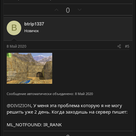
н
н
ы
ы
П
Н
0
й
й
о
е
г
г
з
г
btrip1337
B
о
о
и
а
Новичок
л
л
т
т
о
о
и
и
8 Май 2020
#5
с
с
в
в
н
н
ы
ы
й
й
г
г
о
о
л
л
Сообщение автоматически объединено:
8 Май 2020
о
о
@DIVIZION
, У меня эта проблема которую я не могу
с
с
решить уже 2 день. Когда заходишь на сервер пишет:
ML_NOTFOUND: IR_RANK