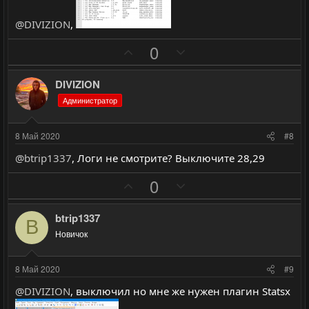
о
о
л
л
@DIVIZION
,
о
о
П
Н
0
с
с
о
е
з
г
DIVIZION
и
а
Администратор
т
т
и
и
8 Май 2020
#8
в
в
@btrip1337
, Логи не смотрите? Выключите 28,29
н
н
ы
ы
П
Н
0
й
й
о
е
г
г
з
г
btrip1337
B
о
о
и
а
Новичок
л
л
т
т
о
о
и
и
8 Май 2020
#9
с
с
в
в
@DIVIZION
, выключил но мне же нужен плагин Statsx
н
н