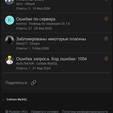
г
г
е
sq1z
Общее
с
Ответы
2
10 Фев 2026
ш
о
о
е
л
л
Ошибки по сервера
Р
н
K
о
о
е
kosmos
Помощь по серверам CS 1.6
о
с
с
Ответы
27
28 Фев 2025
ш
е
Заблокированы некоторые плагины
В
н
о
Nikolj17
Общее
о
Ответы
1
5 Мар 2026
п
р
Ошибка запроса. Код ошибки: 1054
Р
о
е
ApXuTekToR
CsStats MySQL
с
Ответы
1
31 Мар 2024
ш
е
н
Ссылка
Поделиться:
о
CsStats MySQL
Russian (RU)
Правила и условия
Политика конфиденциальности