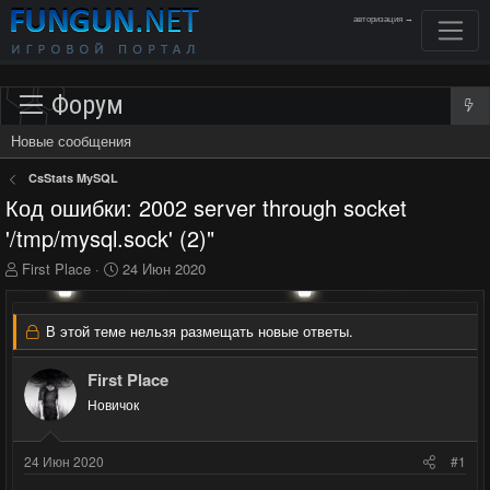
авторизация →
Форум
Новые сообщения
CsStats MySQL
Код ошибки: 2002 server through socket
'/tmp/mysql.sock' (2)"
А
Д
First Place
24 Июн 2020
в
а
т
т
о
а
В этой теме нельзя размещать новые ответы.
р
н
т
а
First Place
е
ч
м
Новичок
а
ы
л
а
24 Июн 2020
#1