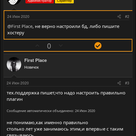
Администратор
Скриптер
24 Июн 2020
#2
@First Place
, не верно настроили бд, либо пишите
хостеру
П
Н
Р
0
о
е
е
з
г
ш
First Place
и
а
е
Новичок
т
т
н
и
и
и
24 Июн 2020
#3
в
в
е
тех.поддержка пишет,что надо настроить правильно
н
н
плагин
ы
ы
й
й
Сообщение автоматически объединено:
24 Июн 2020
г
г
не понимаю,как именно правильно
о
о
столько лет уже занимаюсь этим,и вперв
ы
е с таким
л
л
связ
ы
ваюсь