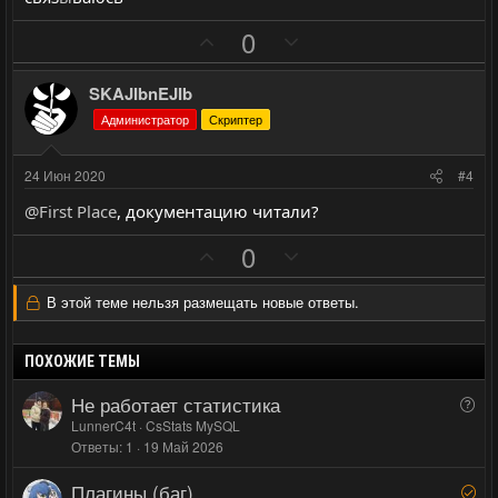
о
о
П
Н
с
с
0
о
е
з
г
SKAJIbnEJIb
и
а
Администратор
Скриптер
т
т
и
и
24 Июн 2020
#4
в
в
@First Place
, документацию читали?
н
н
ы
ы
П
Н
0
й
й
о
е
г
г
з
г
В этой теме нельзя размещать новые ответы.
о
о
и
а
л
л
т
т
ПОХОЖИЕ ТЕМЫ
о
о
и
и
Не работает статистика
В
с
с
в
в
о
LunnerC4t
CsStats MySQL
н
н
Ответы
1
19 Май 2026
п
ы
ы
р
й
й
Плагины (баг)
Р
о