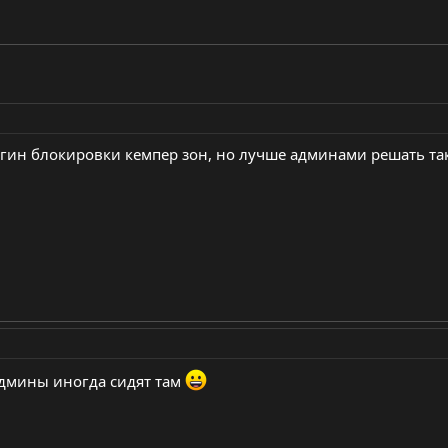
лагин блокировки кемпер зон, но лучше админами решать так
админы иногда сидят там