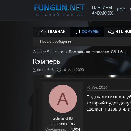
ПЛАГИНЫ
ECD
AMXMODX
ГЛАВНАЯ
ФОРУМЫ
ЧТО НО
Новые сообщения
Counter-Strike 1.6
Помощь по серверам CS 1.6
Кэмперы
А
Д
admin646
16 Мар 2020
в
а
т
т
о
а
16 Мар 2020
р
н
A
т
а
Подскажите пожалуйс
е
ч
который будет допус
м
а
сделает 1 взрыв или
ы
л
а
admin646
Пользователь
Сообщения
1,034