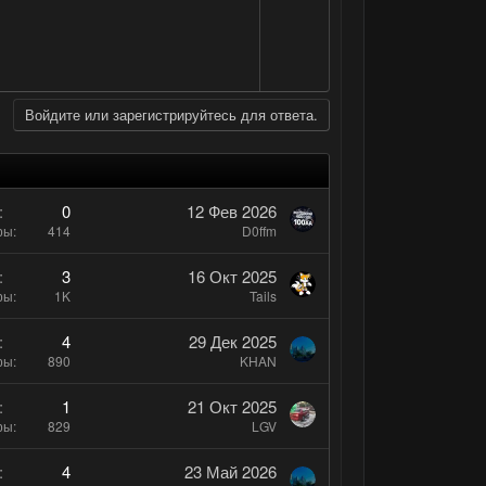
о
с
г
и
л
а
в
о
т
н
с
и
ы
в
й
Войдите или зарегистрируйтесь для ответа.
н
г
ы
о
й
л
г
о
0
12 Фев 2026
ры
414
D0ffm
о
с
л
3
16 Окт 2025
о
ры
1K
Tails
с
4
29 Дек 2025
ры
890
KHAN
1
21 Окт 2025
ры
829
LGV
4
23 Май 2026