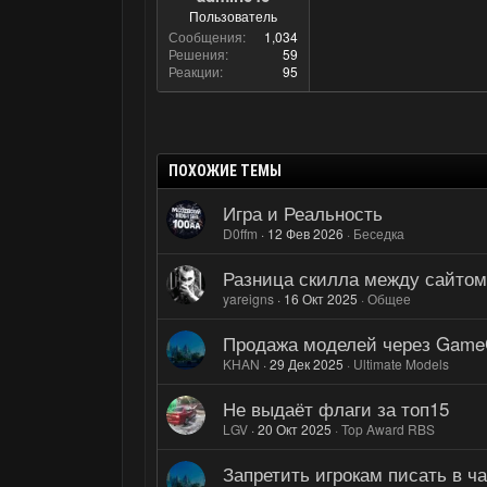
Пользователь
Сообщения
1,034
Решения
59
Реакции
95
ПОХОЖИЕ ТЕМЫ
Игра и Реальность
D0ffm
12 Фев 2026
Беседка
Разница скилла между сайтом
yareigns
16 Окт 2025
Общее
Продажа моделей через Game
KHAN
29 Дек 2025
Ultimate Models
Не выдаёт флаги за топ15
LGV
20 Окт 2025
Top Award RBS
Запретить игрокам писать в ча