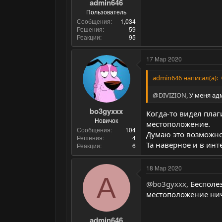
admin646
Пользователь
Сообщения
1,034
Решения
59
Реакции
95
17 Мар 2020
admin646 написал(а):
@DIVIZION
, У меня а
bo3gyxxx
Когда-то видел плаг
Новичок
местоположение.
Сообщения
104
Думаю это возможно 
Решения
4
Та наверное и в инт
Реакции
6
18 Мар 2020
A
@bo3gyxxx
, Бесполе
местоположение ниче
admin646