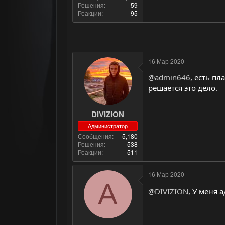
Решения
59
Реакции
95
16 Мар 2020
@admin646
, есть п
решается это дело.
DIVIZION
Администратор
Сообщения
5,180
Решения
538
Реакции
511
16 Мар 2020
A
@DIVIZION
, У меня 