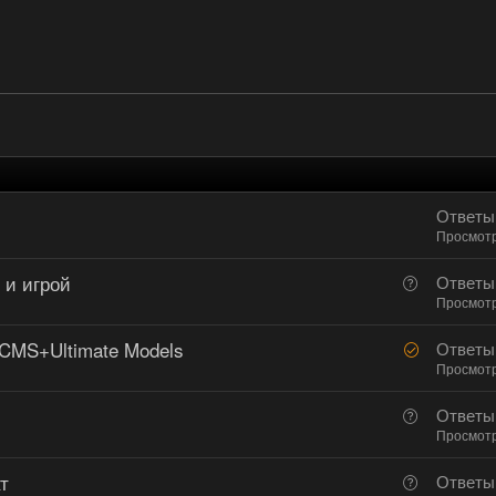
Ответы
Просмот
 и игрой
В
Ответы
о
Просмот
п
CMS+Ultimate Models
Р
Ответы
р
е
Просмот
о
ш
с
В
Ответы
е
о
Просмот
н
п
о
т
В
Ответы
р