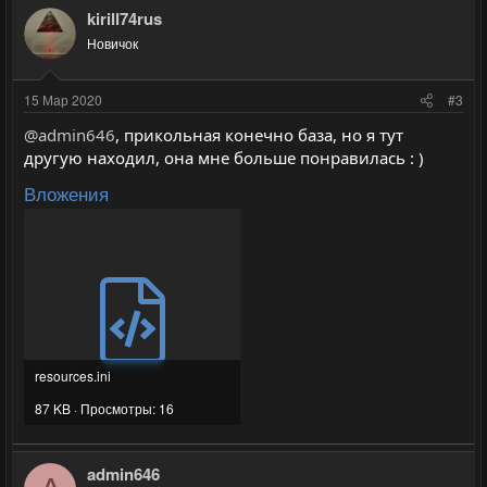
kirill74rus
Новичок
15 Мар 2020
#3
@admin646
, прикольная конечно база, но я тут
другую находил, она мне больше понравилась : )
Вложения
resources.ini
87 KB · Просмотры: 16
admin646