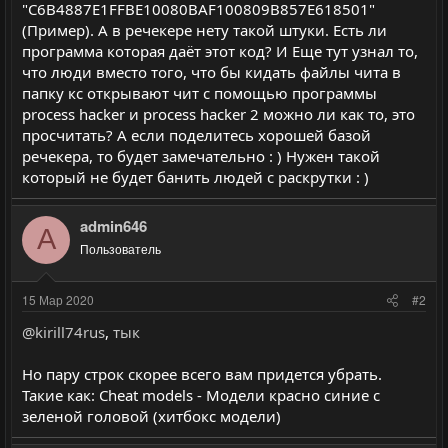
"C6B4887E1FFBE10080BAF100809B857E618501"
(Пример). А в речекере нету такой штуки. Есть ли
программа которая даёт этот код? И Еще тут узнал то,
что люди вместо того, что бы кидать файлы чита в
папку кс открывают чит с помощью программы
process hacker и process hacker 2 можно ли как то, это
просчитать? А если поделитесь хорошей базой
речекера, то будет замечательно : ) Нужен такой
который не будет банить людей с раскрутки : )
admin646
A
Пользователь
15 Мар 2020
#2
@kirill74rus
,
тык
Но пару строк скорее всего вам придется убрать.
Такие как: Cheat models - Модели красно синие с
зеленой головой (хитбокс модели)