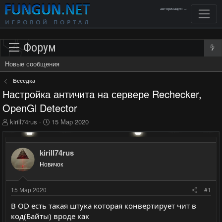
авторизация →
Форум
Новые сообщения
Беседка
Настройка античита на сервере Rechecker,
OpenGl Detector
А
Д
kirill74rus
15 Мар 2020
в
а
т
т
о
а
kirill74rus
р
н
Новичок
т
а
е
ч
м
а
15 Мар 2020
#1
ы
л
а
В OD есть такая штука которая конвертирует чит в
код(Байты) вроде как