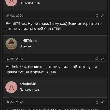
A
Пользователь
15 Мар 2020
#4
@kirill74rus
, Ну не знаю. Кому как) Если интересно то
вот результаты моей базы
ТЫК
kirill74rus
Новичок
16 Мар 2020
#5
@admin646
, Неплохо, вот результат той которую я
нашел тут на форуме : )
ТЫК
admin646
A
Пользователь
16 Мар 2020
#6
@kirill74rus
, ну кому как. Меня моя база устраивает.