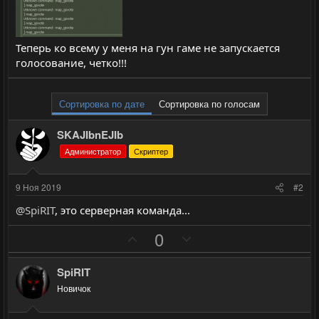
Теперь ко всему у меня на гун гаме не запускается
голосование, четко!!!
Сортировка по дате
Сортировка по голосам
SKAJIbnEJIb
Администратор
Скриптер
9 Ноя 2019
#2
@SpiRIT
, это серверная команда...
П
Н
0
о
е
з
г
SpiRIT
и
а
Новичок
т
т