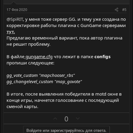
т
т
о
о
и
и
с
с
17 Фев 2020
#5
в
в
@SpiRIT
, у меня тоже сервер GG. и тему уже создана по
н
н
корректировке работы плагина с GunGame серверами
ы
ы
тут
.
й
й
Предлагаю временный вариант, пока автор плагина
г
г
не решит проблему.
о
о
л
л
В файле
gungame.cfg
что лежит в папке
configs
пропиши следующее:
о
о
с
с
gg_vote_custom "mapchooser_rbs"
gg_changelevel_custom "map_govote"
В итоге, после выявления победителя в motd окне в
конце игры, начнется голосование с последующей
сменой карты.
П
Н
0
о
е
з
г
Войдите или зарегистрируйтесь для ответа.