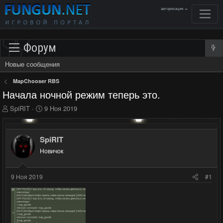
авторизация →
Форум
Новые сообщения
MapChooser RBS
Начала ночной режим теперь это.
А
Д
SpiRIT
9 Ноя 2019
в
а
т
т
о
а
SpiRIT
р
н
Новичок
т
а
е
ч
м
а
9 Ноя 2019
#1
ы
л
а