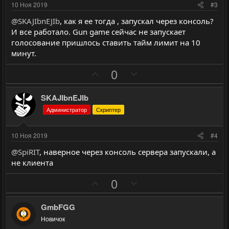
и
и
10 Ноя 2019
#3
в
в
@SKAJIbnEJIb
, как я ее тогда , запускал через консоль?
н
н
И все работало. Gun game сейчас не запускает
ы
ы
голосование пришлось ставить тайм лимит на 10
й
й
минут.
г
г
П
Н
0
о
о
о
е
л
л
з
г
SKAJIbnEJIb
о
о
и
а
с
с
Администратор
Скриптер
т
т
и
и
10 Ноя 2019
#4
в
в
@SpiRIT
, наверное через консоль сервера запускали, а
н
н
не клиента
ы
ы
П
Н
й
й
0
о
е
г
г
з
г
о
о
GmbFGG
и
а
л
л
Новичок