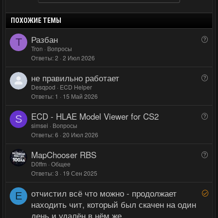
и
а
т
т
ПОХОЖИЕ ТЕМЫ
и
и
Разбан
В
T
в
в
о
Tron
Вопросы
н
н
Ответы
2
2 Июл 2026
п
ы
ы
р
не правильно работает
й
й
В
о
о
Desqpod
ECD Helper
г
г
с
Ответы
1
15 Май 2026
п
о
о
р
л
л
ECD - HLAE Model Viewer for CS2
В
о
S
о
о
о
simsei
Вопросы
с
с
с
Ответы
6
20 Июл 2026
п
р
MapChooser RBS
В
о
о
D0ffm
Общее
с
Ответы
3
19 Сен 2025
п
р
отчистил всё что можно - продолжает
Р
о
E
е
находить чит, который был скачен на один
с
ш
день и удалён в нём же