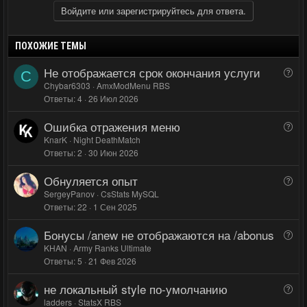
с
с
з
г
Войдите или зарегистрируйтесь для ответа.
и
а
т
т
ПОХОЖИЕ ТЕМЫ
и
и
Не отображается срок окончания услуги
В
C
в
в
о
Chybar6303
AmxModMenu RBS
н
н
Ответы
4
26 Июл 2026
п
ы
ы
р
Ошибка отражения меню
й
й
В
о
о
KnarK
Night DeathMatch
г
г
с
Ответы
2
30 Июн 2026
п
о
о
р
л
л
Обнуляется опыт
В
о
о
о
о
SergeyPanov
CsStats MySQL
с
с
с
Ответы
22
1 Сен 2025
п
р
Бонусы /anew не отображаются на /abonus
В
о
о
KHAN
Army Ranks Ultimate
с
Ответы
5
21 Фев 2026
п
р
не локальный style по-умолчанию
В
о
о
ladders
StatsX RBS
с