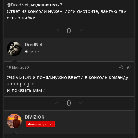
в
в
@DredNet
, издеваетесь ?
н
н
Ответ из консоли нужен, логи смотрите, вангую там
ы
ы
есть ошибки
й
й
П
Н
0
г
г
о
е
о
о
з
г
л
л
DredNet
и
а
о
о
Новичок
т
т
с
с
и
и
18 Май 2020
#7
в
в
@DIVIZION,Я понял,нужно ввести в консоль команду
н
н
amxx plugins
ы
ы
И показать Вам ?
й
й
П
Н
0
г
г
о
е
о
о
з
г
л
л
DIVIZION
и
а
о
о
Администратор
т
т
с
с