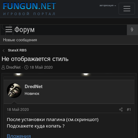
авторизация →
Форум
Новые сообщения
StatsX RBS
Не отображается стиль
А
Д
DredNet
18 Май 2020
в
а
т
т
о
а
DredNet
р
н
Новичок
т
а
е
ч
м
а
18 Май 2020
#1
ы
л
а
После установки плагина (см.скриншот)
Подскажете куда копать ?
Вложения