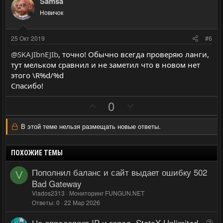
з
г
о
о
Samsa
и
а
л
л
Новичок
т
т
о
о
и
и
с
с
25 Окт 2019
#6
в
в
@SKAJIbnEJIb
, точно! Обычно всегда проверяю ланги,
н
н
тут мельком сравнил и не заметил что в новом нет
ы
ы
этого \R%d/%d
й
й
Спасибо!
г
г
П
Н
0
о
о
о
е
л
л
з
г
В этой теме нельзя размещать новые ответы.
о
о
и
а
с
с
т
т
ПОХОЖИЕ ТЕМЫ
и
и
Пополнил баланс и сайт выдает ошибку 502
в
в
V
Bad Gateway
н
н
Vlados2313
Мониторинг FUNGUN.NET
ы
ы
Ответы
0
22 Мар 2026
й
й
Не определяет IP и город. StatsX Unlimited
В