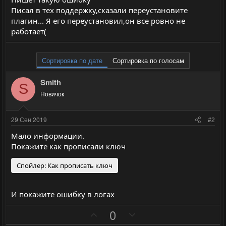
Писал в тех поддержку,сказали переустановите
плагин... Я его переустановил,он все ровно не
работает(
Сортировка по дате
Сортировка по голосам
Smith
S
Новичок
29 Сен 2019
#2
Мало информации.
Покажите как прописали ключ
Спойлер:
Как прописать ключ
И покажите ошибку в логах
П
Н
0
о
е