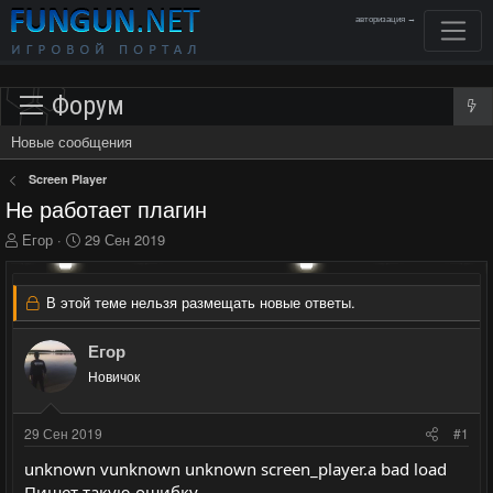
авторизация →
Форум
Новые сообщения
Screen Player
Не работает плагин
А
Д
Егор
29 Сен 2019
в
а
т
т
о
а
В этой теме нельзя размещать новые ответы.
р
н
т
а
Егор
е
ч
м
а
Новичок
ы
л
а
29 Сен 2019
#1
unknown vunknown unknown screen_player.a bad load
Пишет такую ошибку