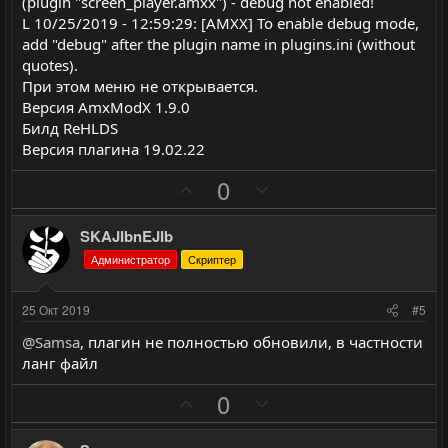
л
л
(plugin "screen_player.amxx") - debug not enabled!
L 10/25/2019 - 12:59:29: [AMXX] To enable debug mode,
о
о
add "debug" after the plugin name in plugins.ini (without
с
с
quotes).
При этом меню не открывается.
Версия AmxModX 1.9.0
Билд ReHLDS
Версия плагина 19.02.22
П
Н
0
о
е
з
г
SKAJIbnEJIb
и
а
Администратор
Скриптер
т
т
и
и
25 Окт 2019
#5
в
в
@Samsa
, плагин не полностью обновили, в частности
н
н
ланг файл
ы
ы
П
Н
й
й
0
о
е
г
г