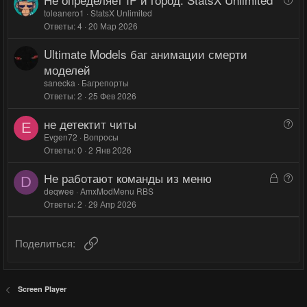
г
г
о
о
о
toleanero1
StatsX Unlimited
Ответы
4
20 Мар 2026
п
л
л
р
о
о
Ultimate Models баг анимации смерти
о
с
с
моделей
с
sanecka
Багрепорты
Ответы
2
25 Фев 2026
не детектит читы
В
E
о
Evgen72
Вопросы
Ответы
0
2 Янв 2026
п
р
Не работают команды из меню
З
В
о
D
а
о
deqwee
AmxModMenu RBS
с
Ответы
2
29 Апр 2026
к
п
р
р
ы
о
Ссылка
Поделиться:
т
с
а
Screen Player