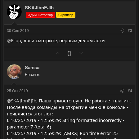
з
г
SKAJIbnEJIb
и
а
Администратор
Скриптер
т
т
и
и
30 Сен 2019
#3
в
в
@Егор
, логи смотрите, первым делом логи
н
н
ы
ы
П
Н
0
й
й
о
е
г
г
з
г
Samsa
о
о
и
а
Новичок
л
л
т
т
о
о
и
и
25 Окт 2019
#4
с
с
в
в
@SKAJIbnEJIb
, Паша приветствую. Не работает плагин.
н
н
После ввода команды на открытие меню в консоль -
ы
ы
появляется этот лог:
й
й
L 10/25/2019 - 12:59:29: String formatted incorrectly -
г
г
parameter 7 (total 6)
о
о
L 10/25/2019 - 12:59:29: [AMXX] Run time error 25