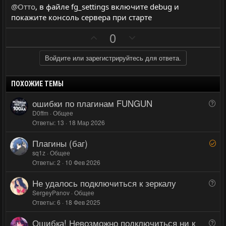
@Отто
, в файле fg_settings включите debug и
покажите консоль сервера при старте
П
Н
0
о
е
з
г
Войдите или зарегистрируйтесь для ответа.
и
а
т
т
ПОХОЖИЕ ТЕМЫ
и
и
ошибки по плагинам FUNGUN
В
в
в
о
D0ffm
Общее
н
н
Ответы
13
18 Мар 2026
п
ы
ы
р
Плагины (баг)
й
й
Р
о
е
sq1z
Общее
г
г
с
Ответы
2
10 Фев 2026
ш
о
о
е
л
л
Не удалось подключиться к зеркалу
В
н
о
о
о
SergeyPanov
Общее
о
с
с
Ответы
6
18 Фев 2025
п
р
Ошибка! Невозможно подключиться ни к
В
о