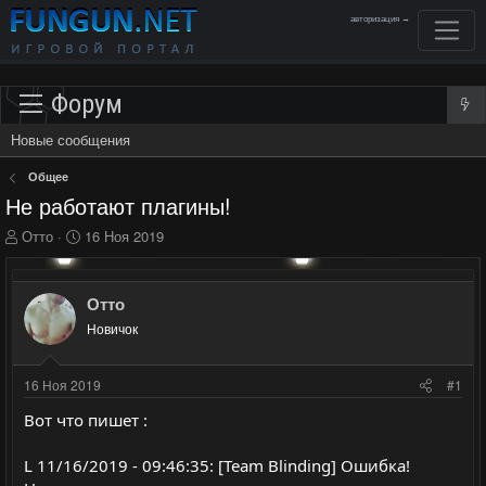
авторизация →
Форум
Новые сообщения
Общее
Не работают плагины!
А
Д
Отто
16 Ноя 2019
в
а
т
т
о
а
Отто
р
н
Новичок
т
а
е
ч
м
а
16 Ноя 2019
#1
ы
л
а
Вот что пишет :
L 11/16/2019 - 09:46:35: [Team Blinding] Ошибка!