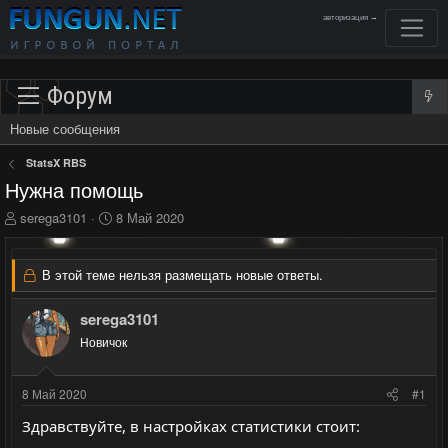
авторизация →
Форум
Новые сообщения
StatsX RBS
Нужна помощь
А
Д
serega3101
8 Май 2020
в
а
т
т
о
а
В этой теме нельзя размещать новые ответы.
р
н
т
а
serega3101
е
ч
м
Новичок
а
ы
л
а
8 Май 2020
#1
Здравствуйте, в настройках статистики стоит: