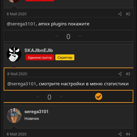
8 Май 2020
#2
@serega3101
, amxx plugins покажите
П
Н
0
о
е
з
г
SKAJIbnEJIb
и
а
Администратор
Скриптер
т
т
и
и
8 Май 2020
#3
в
в
@serega3101
, смотрите настройки в меню статистики
н
н
ы
ы
П
Н
Р
0
й
й
о
е
е
г
г
з
г
ш
serega3101
о
о
и
а
е
Новичок
л
л
т
т
н
о
о
и
и
и
8 Май 2020
#4