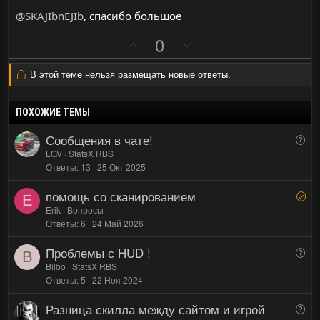
с
с
в
в
е
@SKAJIbnEJIb
, спасибо большое
н
н
ы
ы
П
Н
0
й
й
о
е
г
г
з
г
В этой теме нельзя размещать новые ответы.
о
о
и
а
л
л
т
т
ПОХОЖИЕ ТЕМЫ
о
о
и
и
Сообщения в чате!
В
с
с
в
в
о
LGV
StatsX RBS
н
н
Ответы
13
25 Окт 2025
п
ы
ы
р
й
й
помощь со сканированием
Р
о
E
г
г
е
Erik
Вопросы
с
Ответы
6
24 Май 2026
ш
о
о
е
л
л
Проблемы с HUD !
В
н
B
о
о
о
Bilbo
StatsX RBS
о
с
с
Ответы
5
22 Ноя 2024
п
р
Разница скилла между сайтом и игрой
В
о