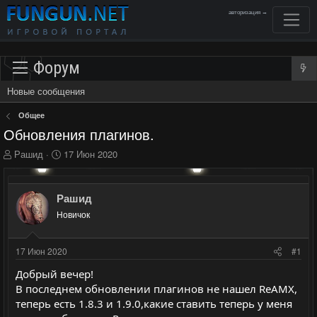
авторизация →
Форум
Новые сообщения
Общее
Обновления плагинов.
А
Д
Рашид
17 Июн 2020
в
а
т
т
о
а
Рашид
р
н
Новичок
т
а
е
ч
м
а
17 Июн 2020
#1
ы
л
а
Добрый вечер!
В последнем обновлении плагинов не нашел ReAMX,
теперь есть 1.8.3 и 1.9.0,какие ставить теперь у меня