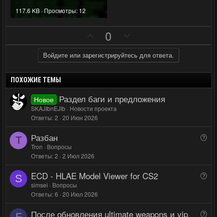
117.6 KB · Просмотры: 12
П
Н
0
о
е
з
г
Войдите или зарегистрируйтесь для ответа.
и
а
т
т
ПОХОЖИЕ ТЕМЫ
и
и
Раздел баги и предложения
Новое
в
в
SKAJIbnEJIb
Новости проекта
н
н
Ответы
2
20 Июн 2026
ы
ы
й
й
Разбан
В
T
о
Tron
Вопросы
г
г
Ответы
2
2 Июл 2026
п
о
о
р
л
л
ECD - HLAE Model Viewer for CS2
В
о
S
о
о
о
simsei
Вопросы
с
с
с
Ответы
6
20 Июл 2026
п
р
После обновления ultimate weapons и vip
В
о
F