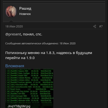
о
е
л
л
з
г
Рашид
о
о
и
а
с
с
Новичок
т
т
и
и
18 Июн 2020
#7
в
в
@present
, понял, спс.
н
н
ы
ы
Сообщение автоматически объединено:
18 Июн 2020
й
й
Потихоньку меняю на 1.8.3, надеюсь в будущем
г
г
перейти на 1.9.0
о
о
л
л
Вложения
о
о
с
с
JInqYTiBgSM.jpg