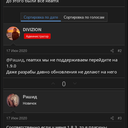
до этого были все Reamx
Сортировка по дате
Сортировка по голосам
DIVIZION
Администратор
17 Июн 2020
#2
@Рашид
, reamxx мы не поддерживаем перейдите на
1.9.0
Даже разрабы давно обновления не делают на него
П
Н
0
о
е
з
г
Рашид
и
а
Новичок
т
т
и
и
17 Июн 2020
#3
в
в
Соответственно если у меня 1.8.3. то я плагины