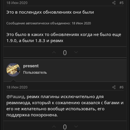
и
и
18 Июн 2020
#5
в
в
Это в послендих обновлениях они были
н
н
ы
ы
Сообщение автоматически объединено:
18 Июн 2020
й
й
Это было в каких то обновлениях когда не было еще
г
г
1.9.0, а были 1.8.3 и реамх
о
о
л
л
П
Н
0
о
о
о
е
с
с
з
г
present
и
а
Пользователь
т
т
и
и
18 Июн 2020
#6
в
в
@Рашид
, реамх плагины исключительно для
н
н
реамхмода, который к сожалению оказался с багами и
ы
ы
его не желательно вообще использовать, его
й
й
поддержка похоронена.
г
г
П
Н
0
о
о