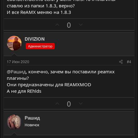
н
н
ставлю из папки 1.8.3, верно?
ы
ы
И все ReAMX меняю на 1.8.3
й
й
П
Н
0
г
г
о
е
о
о
з
г
л
л
DIVIZION
и
а
о
о
Администратор
т
т
с
с
и
и
17 Июн 2020
#4
в
в
@Рашид
, конечно, зачем вы поставили реamxx
н
н
плагины?
ы
ы
Они предназначены для REAMXMOD
й
й
А не для REhlds
г
г
П
Н
0
о
о
о
е
л
л
з
г
Рашид
о
о
и
а
с
с
Новичок
т
т