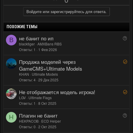
о
о
о
е
с
с
з
г
Войдите или зарегистрируйтесь для ответа.
и
а
т
т
ПОХОЖИЕ ТЕМЫ
и
и
не банит по ип
В
B
в
в
о
blacktiger
AMXBans RBS
н
н
Ответы
1
1 Фев 2026
п
ы
ы
р
Продажа моделей через
й
й
Р
о
е
GameCMS+Ultimate Models
г
г
с
ш
KHAN
Ultimate Models
о
о
е
Ответы
4
29 Дек 2025
л
л
н
о
о
Не отображается модель игрока!
Р
о
с
с
е
LGV
Ultimate Flags
Ответы
1
8 Окт 2025
ш
е
Плагин не банит
В
н
H
о
HEKPACOB
ECD Helper
о
Ответы
0
2 Окт 2025
п