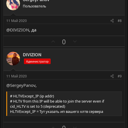
о
о
и
а
Пользователь
л
л
т
т
о
о
и
и
11 Май 2020
#8
с
с
в
в
@DIVIZION
, да
н
н
ы
ы
П
Н
0
й
й
о
е
г
г
з
г
DIVIZION
о
о
и
а
Администратор
л
л
т
т
о
о
и
и
11 Май 2020
#9
с
с
в
в
@SergeyPanov
,
н
н
ы
ы
# HLTVExcept_IP (ip addr)
й
й
# HLTV from this IP will be able to join the server even if
cid_HLTV is set to 5 (deprecated)
г
г
HLTVExcept_IP = Тут указать ип вашего хлтв сервера
о
о
л
л
П
Н
0