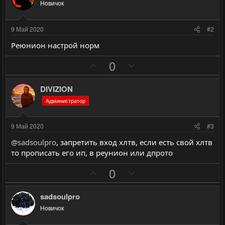
Новичок
9 Май 2020
#2
Реюнион настрой норм
П
Н
0
о
е
з
г
DIVIZION
и
а
Администратор
т
т
и
и
9 Май 2020
#3
в
в
@sadsoulpro
, запретить вход хлтв, если есть свой хлтв
н
н
то прописать его ип, в реунион или дпрото
ы
ы
П
Н
й
й
0
о
е
г
г
з
г
о
о
sadsoulpro
и
а
л
л
Новичок
т
т
о
о