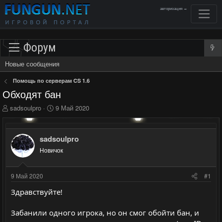
авторизация →
Форум
Новые сообщения
Помощь по серверам CS 1.6
Обходят бан
А
Д
sadsoulpro
9 Май 2020
в
а
т
т
о
а
sadsoulpro
р
н
Новичок
т
а
е
ч
м
а
9 Май 2020
#1
ы
л
а
Здравствуйте!
Забанили одного игрока, но он смог обойти бан, и