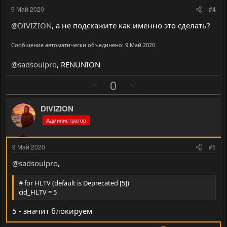
и
и
с
с
9 Май 2020
#4
в
в
@DIVIZION
, а не подскажите как именно это сделать?
н
н
ы
ы
Сообщение автоматически объединено:
9 Май 2020
й
й
@sadsoulpro
, RENUNION
г
г
о
о
П
Н
0
л
л
о
е
о
о
з
г
DIVIZION
с
с
и
а
Администратор
т
т
и
и
9 Май 2020
#5
в
в
@sadsoulpro
,
н
н
ы
ы
# for HLTV (default is Deprecated [5])
й
й
cid_HLTV = 5
г
г
5 - значит блокируем
о
о