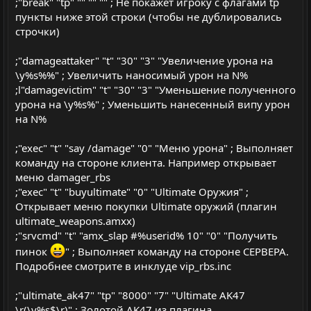
;"break" "tp" "" "" "" ; Не покажет игроку с флагами tp
пункты ниже этой строки (чтобы не дублировались
строчки)
;"damageattaker" "t" "30" "3" "Увеличение урона на
\y%s%%" ; Увеличить наносимый урон на N%
;l"damagevictim" "t" "30" "3" "Уменьшение полученного
урона на \y%s%" ; Уменьшить нанесенный випу урон
на N%
;"exec" "t" "say /damage" "0" "Меню урона" ; Выполняет
команду на стороне клиента. Например открывает
меню damager_rbs
;"exec" "t" "buyultimate" "0" "Ultimate Оружия" ;
Открывает меню покупки Ultimate оружий (плагин
ultimate_weapons.amxx)
;"srvcmd" "t" "amx_slap #%userid% 10" "0" "Получить
пинок
" ; Выполняет команду на стороне СЕРВЕРА.
Подробнее смотрите в инклуде vip_rbs.inc
;"ultimate_ak47" "tp" "8000" "7" "Ultimate AK47
\r(\y%s$\r)" ; Золотой AK47 из плагина