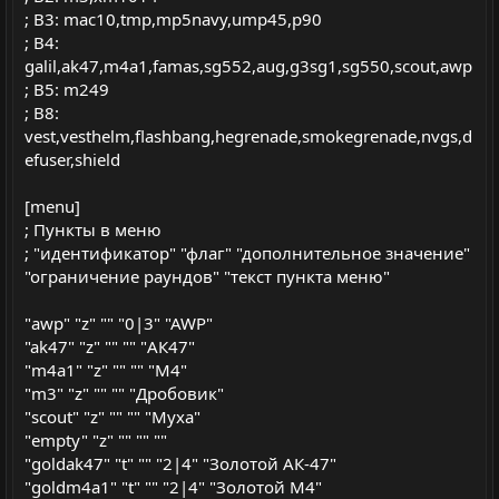
; B3: mac10,tmp,mp5navy,ump45,p90
; B4:
galil,ak47,m4a1,famas,sg552,aug,g3sg1,sg550,scout,awp
; B5: m249
; B8:
vest,vesthelm,flashbang,hegrenade,smokegrenade,nvgs,d
efuser,shield
[menu]
; Пункты в меню
; "идентификатор" "флаг" "дополнительное значение"
"ограничение раундов" "текст пункта меню"
"awp" "z" "" "0|3" "AWP"
"ak47" "z" "" "" "АК47"
"m4a1" "z" "" "" "M4"
"m3" "z" "" "" "Дробовик"
"scout" "z" "" "" "Муха"
"empty" "z" "" "" ""
"goldak47" "t" "" "2|4" "Золотой АК-47"
"goldm4a1" "t" "" "2|4" "Золотой M4"