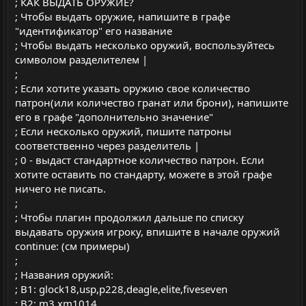
; КАК ВЫДАТЬ ОРУЖИЕ?
; Чтобы выдать оружие, напишите в графе
"идентификатор" его название
; Чтобы выдать несколько оружий, воспользуйтесь
символом разделителем |
;
; Если хотите указать оружию свое количество
патрон(или количество гранат или брони), напишите
его в графе "дополнительно значение"
; Если несколько оружий, пишите патроны
соответственно через разделитель |
; 0 - выдаст стандартное количество патрон. Если
хотите оставить по стандарту, можете в этой графе
ничего не писать.
;
; Чтобы плагин продолжил дальше по списку
выдавать оружия игроку, впишите в начале оружий
continue: (см примеры)
;
; Названия оружий:
; B1: glock18,usp,p228,deagle,elite,fiveseven
; B2: m3,xm1014