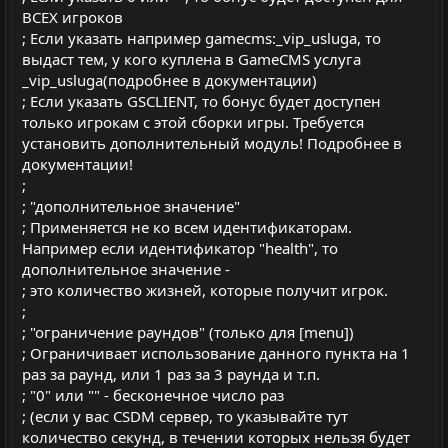
ВСЕХ игроков
; Если указать например gamecms:_vip_usluga, то
выдаст тем, у кого куплена в GameCMS услуга
_vip_usluga(подробнее в документации)
; Если указать GSCLIENT, то бонус будет доступен
только игрокам с этой сборки игры. Требуется
установить дополнительный модуль! Подробнее в
документации!
;
; "дополнительное значение"
; Применяется не ко всем идентификаторам.
Например если идентификатор "health", то
дополнительное значение -
; это количество жизней, которые получит игрок.
;
; "ограничение раундов" (только для [menu])
; Ограничивает использование данного пункта на 1
раз за раунд, или 1 раз за 3 раунда и т.п.
; "0" или "" - бесконечное число раз
; (если у вас CSDM сервер, то указывайте тут
количество секунд, в течении которых нельзя будет