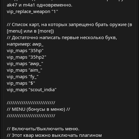
ak47 и m4a1 одновременно.
vip_replace_weapon "1"
// Список карт, на которых запрещено брать оружие (в
[menu] или в [more])
// Достаточно написать первые несколько букв,
например: awp_
vip_maps "35hp"
vip_maps "35hp2"
vip_maps "awp_"
vip_maps "aim_"
vip_maps "fy_"
vip_maps "$"
vip_maps "scout_india"
//////////////////////////
// MENU (бонусы в меню) //
//////////////////////////
// Включить/Выключить меню.
// Этот квар можно выключать плагином