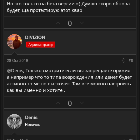
Но это только на бета версии =( Думаю скоро обнова
будет, ща протэстирую этот квар
П
Н
0
о
е
з
г
DIVIZION
и
а
Администратор
т
т
и
и
28 Окт 2019
#8
в
в
@Denis
, Только смотрите если вы запрещаете оружия
н
н
а например что то типа возрождения или денег будет
ы
ы
активно то меню выскочит. Там все можно настроить
й
й
как вы именно и хотите .
г
г
П
Н
0
о
о
о
е
л
л
з
г
Denis
о
о
и
а
с
с
Новичок
т
т
и
и