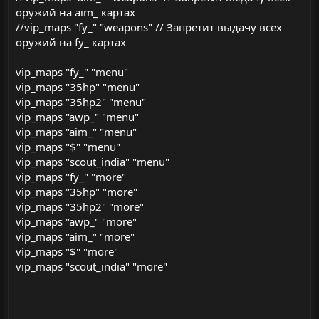
оружий на aim_ картах
//vip_maps "fy_" "weapons" // Запретит выдачу всех
оружий на fy_ картах
vip_maps "fy_" "menu"
vip_maps "35hp" "menu"
vip_maps "35hp2" "menu"
vip_maps "awp_" "menu"
vip_maps "aim_" "menu"
vip_maps "$" "menu"
vip_maps "scout_india" "menu"
vip_maps "fy_" "more"
vip_maps "35hp" "more"
vip_maps "35hp2" "more"
vip_maps "awp_" "more"
vip_maps "aim_" "more"
vip_maps "$" "more"
vip_maps "scout_india" "more"