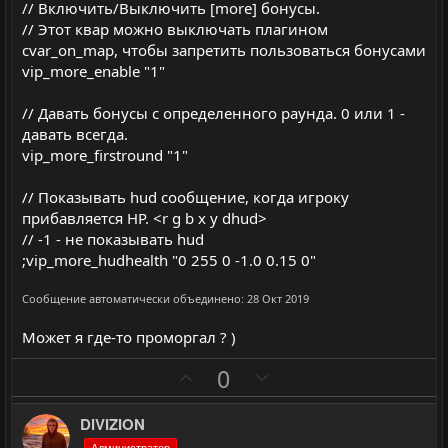
// Включить/Выключить [more] бонусы.
// Этот квар можно выключать плагином
cvar_on_map, чтобы запретить пользоваться бонусами
vip_more_enable "1"
// Давать бонусы с определенного раунда. 0 или 1 -
давать всегда.
vip_more_firstround "1"
// Показывать hud сообщение, когда игроку
прибавляется HP. <r g b x y dhud>
// -1 - не показывать hud
;vip_more_hudhealth "0 255 0 -1.0 0.15 0"
Сообщение автоматически объединено:
28 Окт 2019
Может я где-то проморгал ? )
П
Н
0
о
е
з
г
DIVIZION
и
а
Администратор