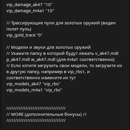
vip_damage_ak47 "10"
vip_damage_m4a1 "10"
// Трассирующие пули для золотых оружий (виден
полет пуль)
vip_gold_trace "0"
// Модели и звуки для золотых оружий
// Укажите папку в которой будут лежать v_ak47.mdl
p_ak47.mdl w_ak47.mdl (для m4a1 соответственно)
// Если хотите загрузить свои модели, то загрузите их
в другую папку, например в vip_rbs1, и
соответственно измените их тут
vip_models_ak47 "vip_rbs"
vip_models_m4a1 "vip_rbs"
//////////////////////////////////
// MORE (дополнительные бонусы) //
//////////////////////////////////