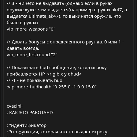
// 3 - ничего не выдавать (однако если в руках
оружие хуже, чем выдается(например в руках ak47, а
выдается ultimate_ak47), то выкинется оружие, что
было в руках)
vip_more_weapons "0"
// Давать бонусы с определенного раунда. 0 или 1 -
давать всегда.
vip_more_firstround "2"
// Показывать hud сообщение, когда игроку
прибавляется HP. <r g b x y dhud>
// -1 - не показывать hud
;vip_more_hudhealth "0 255 0 -1.0 0.15 0"
cvar.ini:
; КАК ЭТО РАБОТАЕТ?
; "идентификатор"
; Это функция, которая что то выдает игроку.