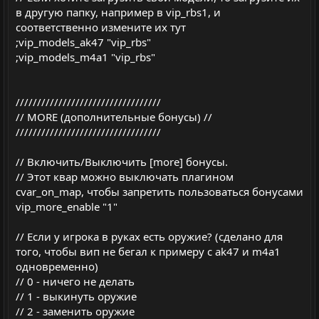
в другую папку, например в vip_rbs1, и
соответственно измените их тут
;vip_models_ak47 "vip_rbs"
;vip_models_m4a1 "vip_rbs"
//////////////////////////////////
// MORE (дополнительные бонусы) //
//////////////////////////////////
// Включить/Выключить [more] бонусы.
// Этот квар можно выключать плагином
cvar_on_map, чтобы запретить пользоваться бонусами
vip_more_enable "1"
// Если у игрока в руках есть оружие? (сделано для
того, чтобы вип не бегал к примеру с ak47 и m4a1
одновременно)
// 0 - ничего не делать
// 1 - выкинуть оружие
// 2 - заменить оружие