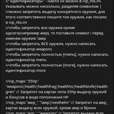
//"идентификаторы" - найти их можно в vip_rbs.ini.
Указывать можно несколько, разделяя символом |
//можно запретить выдачу конкретного оружия, для
этого соответственно пишите тия оружия, как писали
в vip_rbs.ini
//чтобы запретить все оружия кроме
одного(например awp), то поставьте символ ! перед
именем оружия: !awp
//чтобы запретить ВСЕ оружия, нужно написать
идентификатор weapons
//чтобы запретить полностью [menu], нужно написать
идентификатор menu
//чтобы запретить полностью [more], нужно написать
идентификатор more
//vip_maps "35hp"
"weapons|health|healthfrag|healthhs|healthknife|health
gren" // Запретит на картах типа 35hp выдачу оружий
и бонусов в виде пополнения HP
//vip_maps "awp_" "!awp|!vesthelm" // Запретит на awp_
картах выдачу всех оружий, кроме awp и брони
//vip_maps "aim_" "weapons" // Запретит выдачу всех