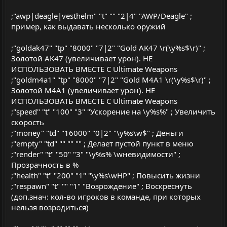
;"awp|deagle|vesthelm" "t" "" "2|4" "AWP/Deagle" ;
пример, как выдавать несколько оружий
;"goldak47" "tp" "8000" "7|2" "Gold AK47 \r(\y%s$\r)" ;
Золотой AK47 (увеличивает урон). НЕ
ИСПОЛЬЗОВАТЬ ВМЕСТЕ С Ultimate Weapons
;"goldm4a1" "tp" "8000" "7|2" "Gold M4A1 \r(\y%s$\r)" ;
Золотой M4A1 (увеличивает урон). НЕ
ИСПОЛЬЗОВАТЬ ВМЕСТЕ С Ultimate Weapons
;"speed" "t" "100" "3" "Ускорение на \y%s%" ; Увеличить
скорость
;"money" "td" "16000" "0|2" "\y%s\w$" ; Деньги
;"empty" "td" "" "" "" ; Делает пустой пункт в меню
;"render" "t" "50" "3" "\y%s% \wневидимости" ;
Прозрачность в %
;"health" "t" "200" "1" "\y%s\wHP" ; Повысить жизни
;"respawn" "t" "" "1" "Возрождение" ; Воскреснуть
(доп.знач: кол-во игроков в команде, при которых
нельзя возродиться)