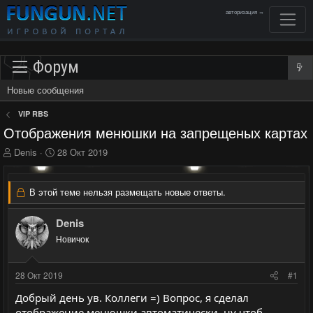
авторизация →
Форум
Новые сообщения
VIP RBS
Отображения менюшки на запрещеных картах
А
Д
Denis
28 Окт 2019
в
а
т
т
о
а
В этой теме нельзя размещать новые ответы.
р
н
т
а
Denis
е
ч
м
Новичок
а
ы
л
а
28 Окт 2019
#1
Добрый день ув. Коллеги =) Вопрос, я сделал
отображение менюшки автоматически, ну чтоб