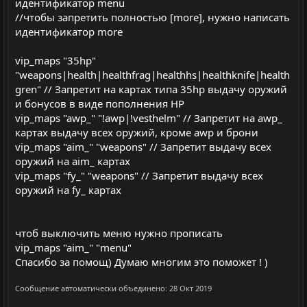
о
о
идентификатор menu
л
л
//чтобы запретить полностью [more], нужно написать
идентификатор more
о
о
с
с
vip_maps "35hp"
"weapons|health|healthfrag|healthhs|healthknife|health
gren" // Запретит на картах типа 35hp выдачу оружий
и бонусов в виде пополнения HP
vip_maps "awp_" "!awp|!vesthelm" // Запретит на awp_
картах выдачу всех оружий, кроме awp и брони
vip_maps "aim_" "weapons" // Запретит выдачу всех
оружий на aim_ картах
vip_maps "fy_" "weapons" // Запретит выдачу всех
оружий на fy_ картах
чтоб выключить меню нужно прописать
vip_maps "aim_" "menu"
Спасибо за помощ) Думаю многим это поможет ! )
Сообщение автоматически объединено:
28 Окт 2019