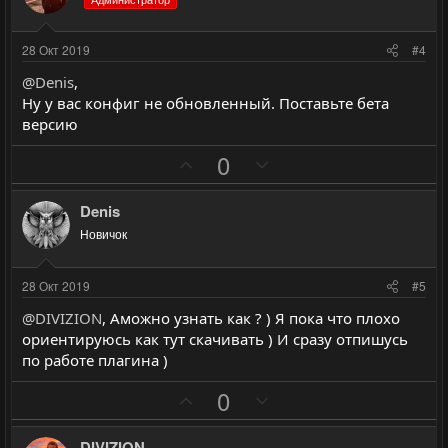
т
т
и
и
28 Окт 2019
#4
в
в
@Denis
,
н
н
Ну у вас конфиг не обновленный. Поставьте бета
ы
ы
версию
й
й
П
Н
0
г
г
о
е
о
о
з
г
л
л
Denis
и
а
о
о
Новичок
т
т
с
с
и
и
28 Окт 2019
#5
в
в
@DIVIZION
, Аможно узнать как ? ) Я пока что плохо
н
н
ориентируюсь как тут скачивать ) И сразу отпишусь
ы
ы
по работе плагина )
й
й
П
Н
0
г
г
о
е
о
о
з
г
DIVIZION