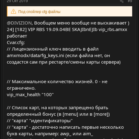
29 Окт 2019
#9
в
в
Под спойлер cfg файлы
н
н
ы
ы
@DIVIZION
, Вообщем меню вообще не выскакивает )
й
й
24] [182] VIP RBS 19.09.04BE SKAJIbnEJIb vip_rbs.amxx
г
г
работает
о
о
Cvar.cfg:
// Лицензионный ключ вводить в файл
л
л
amxmodx/data/fg_keys.ini (если файла нет, он
о
о
создастся сам при рестарте/смены карты сервера)
с
с
// Максимальное количество жизней. 0 - не
ограничено.
vip_max_health "100"
// Список карт, на которых запрещено брать
определенный бонус (в [menu] или в [more])
// "карта" "идентификаторы"
// "карта" - достаточно написать первые несколько
букв карты, например: awp_ или aim_