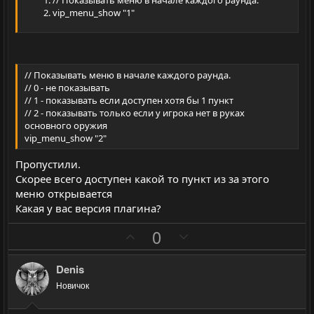
// Показывать меню в начале каждого раунда.
vip_menu_show "1"
// Показывать меню в начале каждого раунда.
// 0 - не показывать
// 1 - показывать если доступен хотя бы 1 пункт
// 2 - показывать только если у игрока нет в руках
основного оружия
vip_menu_show "2"
Пропустили.
Скорее всего доступен какой то пункт из за этого
меню открывается
Какая у вас версия плагина?
П
Н
0
о
е
з
г
Denis
и
а
Новичок
т
т