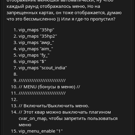
каждый раунд отображалось меню, Но на
запрещенных картах, он тоже отображается, думаю
что это бессмысленно )) Или я где-то пропустил?
vip_maps "35hp"
vip_maps "35hp2"
vip_maps "awp_"
vip_maps "aim_"
vip_maps "fy_"
vip_maps "$"
vip_maps "scout_india"
//////////////////////////
// MENU (бонусы в меню) //
//////////////////////////
// Включить/Выключить меню.
// Этот квар можно выключать плагином
cvar_on_map, чтобы запретить пользоваться
меню
vip_menu_enable "1"