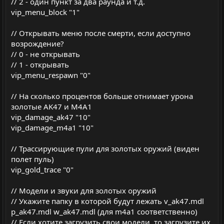
// 2 - один пункт за два раунда и т.д.
vip_menu_block "1"
// Открывать меню после смерти, если доступно
возрождение?
// 0 - не открывать
// 1 - открывать
vip_menu_respawn "0"
// На сколько процентов больше отнимает урона
золотые AK47 и M4A1
vip_damage_ak47 "10"
vip_damage_m4a1 "10"
// Трассирующие пули для золотых оружий (виден
полет пуль)
vip_gold_trace "0"
// Модели и звуки для золотых оружий
// Укажите папку в которой будут лежать v_ak47.mdl
p_ak47.mdl w_ak47.mdl (для m4a1 соответственно)
// Если хотите загрузить свои модели, то загрузите их