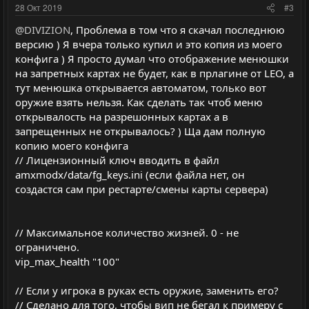
и
и
28 Окт 2019
#3
в
в
@DIVIZION
, Проблема в том что я скачал последнюю
н
н
версию ) Я вчера только купил и это копия из моего
ы
ы
конфига ) Я просто думал что отображение менюшки
й
й
на запретных картах не будет, как в прлагине от LEO, а
г
г
тут менюшка открывается автоматом, только вот
о
о
оружие взять нельзя. Как сделать так чтоб меню
л
л
открывалость на разрешонных картах а в
запрещенных не открывалось? ) Ща дам полную
о
о
копию моего конфига
с
с
// Лицензионный ключ вводить в файл
amxmodx/data/fg_keys.ini (если файла нет, он
создастся сам при рестарте/смены карты сервера)
// Максимальное количество жизней. 0 - не
ограничено.
vip_max_health "100"
// Если у игрока в руках есть оружие, заменить его?
// Сделано для того, чтобы вип не бегал к примеру с