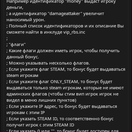
Например идентификатор "money" выдаст игроку
деньги,
; а идентификатор "damageattaker" увеличит
наносимый урон.
; Полный список идентификаторов и их описание Вы
сможете найти в инклуде vip_rbs.inc
;
; "флаги"
; Какие флаги должен иметь игрок, чтобы получить
данный бонус.
; Можно указывать несколько флагов.
; Если укажите флаг STEAM, то бонус будет выдаваться
steam игрокам
; Если укажите флаг ONLY_STEAM, то бонус будет
выдаваться только steam игрокам, которые не имеют
админских флагов (чтобы стим вип игрок игрок не
видел в меню лишних пунктов)
; Если укажите IP адрес, то бонус будет выдаваться
игрокам с этим IP
; Если указать STEAM ID, то соответственно бонус
получит игрок с этим STEAM ID
; Если указать 0 или "", то бонус будет доступен для