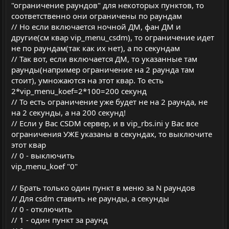
"ограничение раундов" для некоторых пунктов, то
соответственно они ограничены по раундам
// Но если включается ночной ДМ, фан ДМ и
другие(см квар vip_menu_csdm), то ограничение идет
не по раундам(так как их нет), а по секундам
// Так вот, если включается ДМ, то указанные там
раунды(например ограничение на 2 раунда там
стоит), умножаются на этот квар. То есть
2*vip_menu_koef=2*100=200 секунд
// То есть ограничение уже будет не на 2 раунда, не
на 2 секунды, а на 200 секунд!
// Если у Вас CSDM сервер, и в vip_rbs.ini у Вас все
ограничения УЖЕ указаны в секундах, то выключите
этот квар
// 0 - выключить
vip_menu_koef "0"
// Брать только один пункт в меню за N раундов
// Для csdm ставить не раунды, а секунды
// 0 - отключить
// 1 - один пункт за раунд