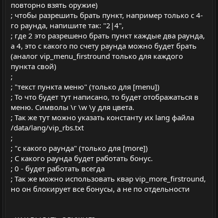
повторно взять оружие)
; чтобы разрешить брать пункт, например только с 4-
го раунда, напишите так: "2|4",
; где 2 это разрешено брать пункт каждые два раунда,
а 4, это с какого по счету раунда можно будет брать
(аналог vip_menu_firstround только для каждого
пункта свой)
;
; "текст пункта меню" (только для [menu])
; То что будет тут написано, то будет отображаться в
меню. Символы \r \w \y для цвета.
; Так же тут можно указать константу их lang файла
/data/lang/vip_rbs.txt
;
; "с какого раунда" (только для [more])
; С какого раунда будет работать бонус.
; 0 - будет работать всегда
; Так же можно использовать квар vip_more_firstround,
но он блокирует все бонусы, а не по отдельности