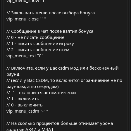
vip_menu_show "1"
// Закрывать меню после выбора бонуса.
vip_menu_close "1"
// Сообщение в чат после взятия бонуса
// 0 - не писать сообщение
// 1 - писать сообщение игроку
// 2 - писать сообщение всем
vip_menu_text "0"
// Включите, если у Вас csdm мод или бесконечный
раунд.
// (если у Вас CSDM, то включится ограничение не по
раундам, а по секундам)
// -1 - включится автоматически
// 1 - включить
// 0 - выключить
vip_menu_csdm "-1"
// На сколько процентов больше отнимает урона
золотые AK47 и M4A1