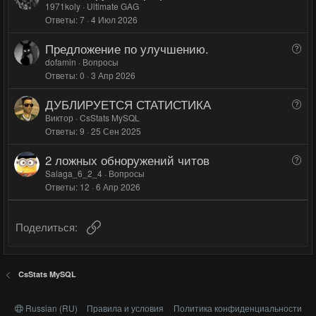
о
1971koly
Ultimate GAG
г
г
с
Ответы
7
4 Июл 2026
п
о
о
р
л
л
Предложение по улучшению.
В
о
о
о
о
dofamin
Вопросы
с
с
с
Ответы
0
3 Апр 2026
п
р
ДУБЛИРУЕТСЯ СТАТИСТИКА
В
о
о
Виктор
CsStats MySQL
с
Ответы
9
25 Сен 2025
п
р
2 ложных обноружений читов
В
о
о
Salaga_6_2_4
Вопросы
с
Ответы
12
6 Апр 2026
п
р
о
Ссылка
Поделиться:
с
CsStats MySQL
Russian (RU)
Правила и условия
Политика конфиденциальности