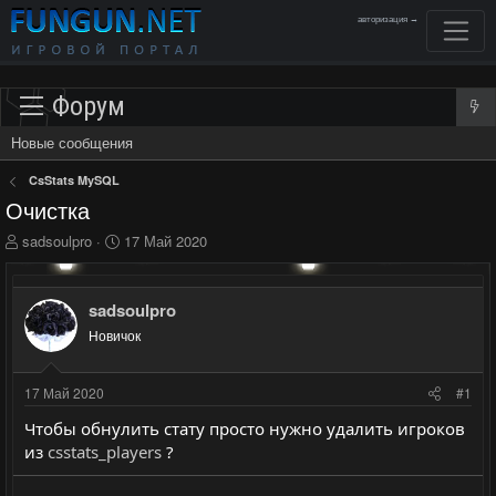
авторизация →
Форум
Новые сообщения
CsStats MySQL
Очистка
А
Д
sadsoulpro
17 Май 2020
в
а
т
т
о
а
sadsoulpro
р
н
Новичок
т
а
е
ч
м
а
17 Май 2020
#1
ы
л
а
Чтобы обнулить стату просто нужно удалить игроков
из
csstats_players
?