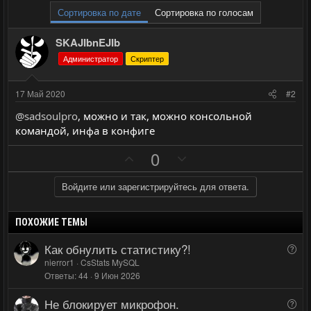
Сортировка по дате
Сортировка по голосам
SKAJIbnEJIb
Администратор
Скриптер
17 Май 2020
#2
@sadsoulpro
, можно и так, можно консольной
командой, инфа в конфиге
П
Н
0
о
е
з
г
Войдите или зарегистрируйтесь для ответа.
и
а
т
т
ПОХОЖИЕ ТЕМЫ
и
и
Как обнулить статистику?!
В
в
в
о
nierror1
CsStats MySQL
н
н
Ответы
44
9 Июн 2026
п
ы
ы
р
Не блокирует микрофон.
й
й
В
о