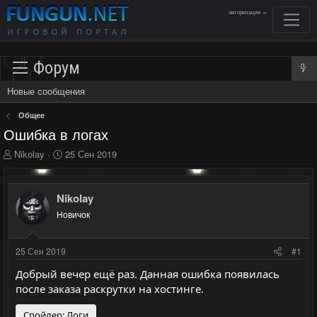
авторизация →
Форум
Новые сообщения
Общее
Ошибка в логах
А
Д
Nikolay
25 Сен 2019
в
а
т
т
о
а
Nikolay
р
н
Новичок
т
а
е
ч
м
а
25 Сен 2019
#1
ы
л
а
Добрый вечер ещё раз. Данная ошибка появилась
после заказа раскрутки на хостинге.
Спойлер:
Логи