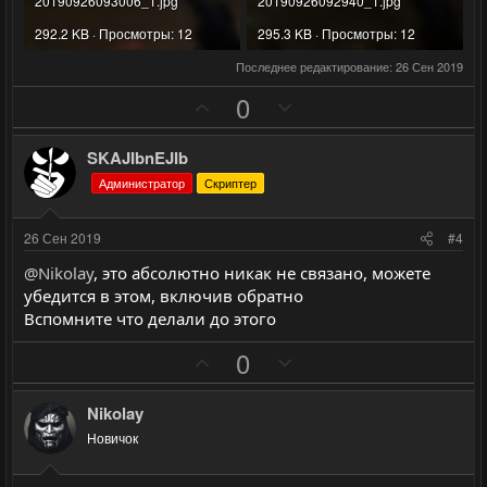
20190926093006_1.jpg
20190926092940_1.jpg
292.2 KB · Просмотры: 12
295.3 KB · Просмотры: 12
Последнее редактирование:
26 Сен 2019
П
Н
0
о
е
з
г
SKAJIbnEJIb
и
а
Администратор
Скриптер
т
т
и
и
26 Сен 2019
#4
в
в
@Nikolay
, это абсолютно никак не связано, можете
н
н
убедится в этом, включив обратно
ы
ы
Вспомните что делали до этого
й
й
П
Н
0
г
г
о
е
о
о
з
г
л
л
Nikolay
и
а
о
о
Новичок
т
т
с
с