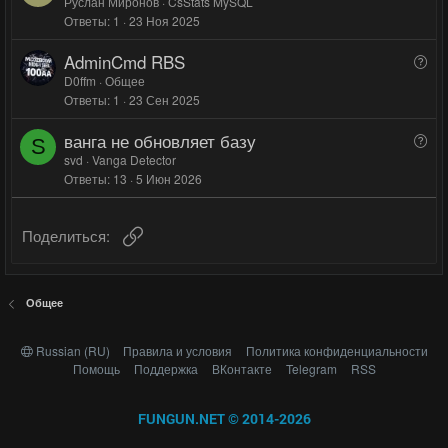
о
о
о
Руслан Миронов
CsStats MySQL
с
с
с
Ответы
1
23 Ноя 2025
п
р
AdminCmd RBS
В
о
о
D0ffm
Общее
с
Ответы
1
23 Сен 2025
п
р
ванга не обновляет базу
В
о
S
о
svd
Vanga Detector
с
Ответы
13
5 Июн 2026
п
р
о
Ссылка
Поделиться:
с
Общее
Russian (RU)
Правила и условия
Политика конфиденциальности
Помощь
Поддержка
ВКонтакте
Telegram
RSS
FUNGUN.NET © 2014-2026