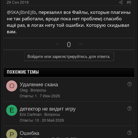
и
и
26 Сен 2019
#5
в
в
@SKAJIbnEJIb
, перезалил все Файлы, которые плагины
н
н
не так работали, вроде пока нет проблем) спасибо
ы
ы
ещё раз, в логах нету той ошибки. Которую скидывал
й
й
вам.
г
г
П
Н
0
о
о
о
е
л
л
з
г
Войдите или зарегистрируйтесь для ответа.
о
о
и
а
с
с
т
т
ПОХОЖИЕ ТЕМЫ
и
и
Удаление скана
В
O
в
в
о
Oleg
Вопросы
н
н
Ответы
1
7 Июн 2026
п
ы
ы
р
детектор не видит игру
й
й
В
о
E
о
Eric Cartman
Вопросы
г
г
с
Ответы
10
20 Май 2026
п
о
о
р
л
л
Ошибка
В
о
Р