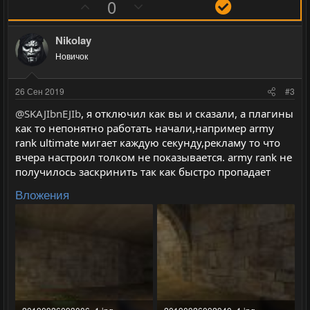
П
Н
Р
0
о
е
е
з
г
ш
Nikolay
и
а
е
Новичок
т
т
н
и
и
и
26 Сен 2019
#3
в
в
е
@SKAJIbnEJIb
, я отключил как вы и сказали, а плагины
н
н
как то непонятно работать начали,например army
ы
ы
rank ultimate мигает каждую секунду,рекламу то что
й
й
вчера настроил толком не показывается. army rank не
г
г
получилось заскринить так как быстро пропадает
о
о
Вложения
л
л
о
о
с
с