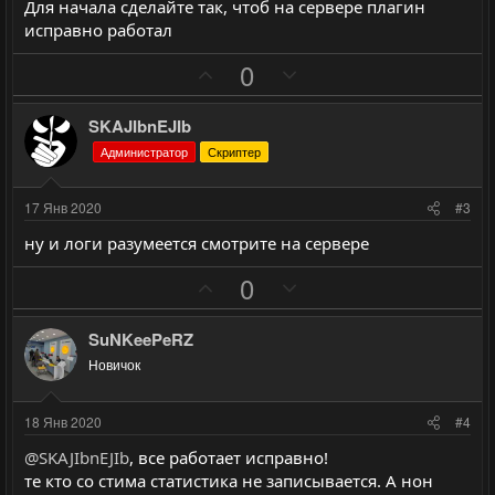
Для начала сделайте так, чтоб на сервере плагин
исправно работал
П
Н
0
о
е
з
г
SKAJIbnEJIb
и
а
Администратор
Скриптер
т
т
и
и
17 Янв 2020
#3
в
в
ну и логи разумеется смотрите на сервере
н
н
ы
ы
П
Н
0
й
й
о
е
г
г
з
г
SuNKeePeRZ
о
о
и
а
Новичок
л
л
т
т
о
о
и
и
18 Янв 2020
#4
с
с
в
в
@SKAJIbnEJIb
, все работает исправно!
н
н
те кто со стима статистика не записывается. А нон