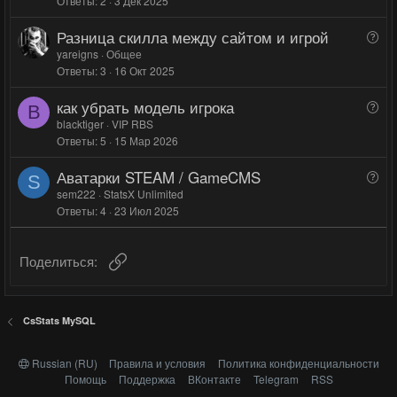
Ответы
2
3 Дек 2025
п
о
о
р
л
л
Разница скилла между сайтом и игрой
В
о
о
о
о
yareigns
Общее
с
с
с
Ответы
3
16 Окт 2025
п
р
как убрать модель игрока
В
о
B
о
blacktiger
VIP RBS
с
Ответы
5
15 Мар 2026
п
р
Аватарки STEAM / GameCMS
В
о
S
о
sem222
StatsX Unlimited
с
Ответы
4
23 Июл 2025
п
р
о
Ссылка
Поделиться:
с
CsStats MySQL
Russian (RU)
Правила и условия
Политика конфиденциальности
Помощь
Поддержка
ВКонтакте
Telegram
RSS