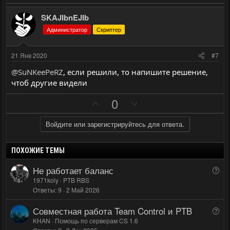
й
й
о
е
г
г
з
г
SKAJIbnEJIb
о
о
и
а
Администратор
Скриптер
л
л
т
т
о
о
и
и
21 Янв 2020
#7
с
с
в
в
@SuNKeePeRZ
, если решили, то напишите решение,
н
н
чтоб другие видели
ы
ы
П
Н
й
й
0
о
е
г
г
з
г
о
о
Войдите или зарегистрируйтесь для ответа.
и
а
л
л
т
т
о
о
ПОХОЖИЕ ТЕМЫ
и
и
с
с
Не работает баланс
В
в
в
о
1971koly
PTB RBS
н
н
Ответы
9
2 Май 2026
п
ы
ы
р
Совместная работа Team Control и PTB
й
й
В
о
о
KHAN
Помощь по серверам CS 1.6
г
г
с