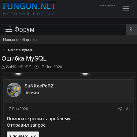
авторизация →
Форум
Новые сообщения
CsStats MySQL
Ошибка MySQL
А
Д
SuNKeePeRZ
17 Янв 2020
в
а
т
т
о
а
SuNKeePeRZ
р
н
Новичок
т
а
е
ч
м
а
17 Янв 2020
#1
ы
л
а
Помогите решить проблему..
Отправил запрос:
Спойлер:
Тык