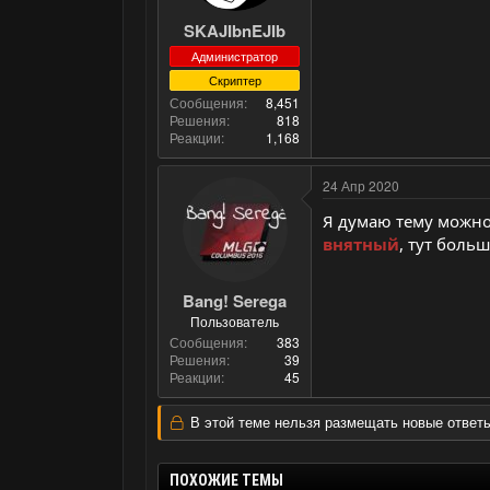
SKAJIbnEJIb
Администратор
Скриптер
Сообщения
8,451
Решения
818
Реакции
1,168
24 Апр 2020
Я думаю тему можно
внятный
, тут боль
Bang! Serega
Пользователь
Сообщения
383
Решения
39
Реакции
45
В этой теме нельзя размещать новые ответы
ПОХОЖИЕ ТЕМЫ