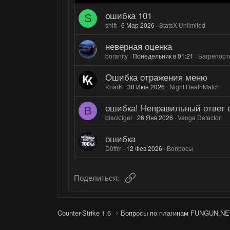
ошибка 101
S
shift
6 Мар 2026
StatsX Unlimited
неверная оценка
boranity
Понедельник в 01:21
Багрепор
Ошибка отражения меню
KnarK
30 Июн 2026
Night DeathMatch
ошибка! Неправильный ответ с
B
blacktiger
26 Янв 2026
Vanga Detector
ошибка
D0ffm
12 Фев 2026
Вопросы
Ссылка
Поделиться:
Counter-Strike 1.6
Вопросы по плагинам FUNGUN.NE