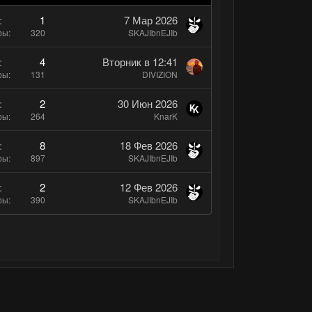
й
л
г
о
1
7 Мар 2026
о
ры
320
SKAJIbnEJIb
с
л
4
Вторник в 12:41
о
ры
131
DIVIZION
с
2
30 Июн 2026
ры
264
KnarK
8
18 Фев 2026
ры
897
SKAJIbnEJIb
2
12 Фев 2026
ры
390
SKAJIbnEJIb