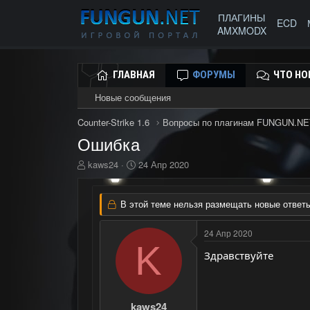
ПЛАГИНЫ
ECD
AMXMODX
ГЛАВНАЯ
ФОРУМЫ
ЧТО НО
Новые сообщения
Counter-Strike 1.6
Вопросы по плагинам FUNGUN.NE
Ошибка
А
Д
kaws24
24 Апр 2020
в
а
т
т
о
а
В этой теме нельзя размещать новые ответы
р
н
т
а
24 Апр 2020
е
ч
K
м
а
Здравствуйте
ы
л
а
kaws24