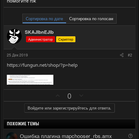
помогите пж
Сортировка по дате
Сортировка по голосам
SKAJIbnEJIb
Администратор
Скриптер
25 Дек 2019
#2
https://fungun.net/shop/?p=help
П
Н
0
о
е
з
г
Войдите или зарегистрируйтесь для ответа.
и
а
т
т
ПОХОЖИЕ ТЕМЫ
и
и
Ошибка плагина mapchooser_rbs.amx
В