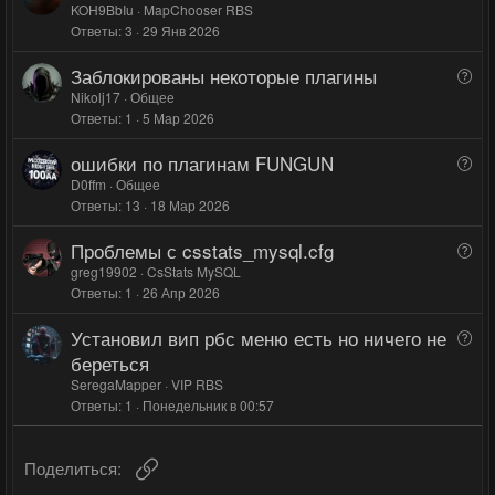
в
в
о
KOH9BbIu
MapChooser RBS
н
н
Ответы
3
29 Янв 2026
п
ы
ы
р
Заблокированы некоторые плагины
й
й
В
о
о
Nikolj17
Общее
г
г
с
Ответы
1
5 Мар 2026
п
о
о
р
л
л
ошибки по плагинам FUNGUN
В
о
о
о
о
D0ffm
Общее
с
с
с
Ответы
13
18 Мар 2026
п
р
Проблемы с csstats_mysql.cfg
В
о
о
greg19902
CsStats MySQL
с
Ответы
1
26 Апр 2026
п
р
Установил вип рбс меню есть но ничего не
В
о
о
береться
с
п
SeregaMapper
VIP RBS
р
Ответы
1
Понедельник в 00:57
о
с
Ссылка
Поделиться: