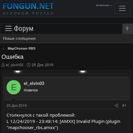
авторизация →
Форум
Новые сообщения
MapChooser RBS
Ошибка
А
Д
el_elvin03
25 Дек 2019
в
а
т
т
о
а
el_elvin03
E
р
н
Новичок
т
а
е
ч
м
а
25 Дек 2019
#1
ы
л
а
Столкнулся с такой проблемой:
L 12/24/2019 - 23:48:14: [AMXX] Invalid Plugin (plugin
"mapchooser_rbs.amxx")