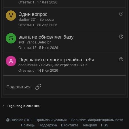
Ответы
1
17 Фев 2026
п
о
о
р
л
л
Один вопрос
В
о
V
о
о
о
vladimir321
Вопросы
с
с
с
Ответы
1
20 Апр 2026
п
р
ванга не обновляет базу
В
о
S
о
svd
Vanga Detector
с
Ответы
13
5 Июн 2026
п
р
Подскажите плагин ревайва себя
В
о
A
о
anonim3000
Помощь по серверам CS 1.6
с
Ответы
0
14 Июн 2026
п
р
о
Ссылка
Поделиться:
с
High Ping Kicker RBS
Russian (RU)
Правила и условия
Политика конфиденциальности
Помощь
Поддержка
ВКонтакте
Telegram
RSS