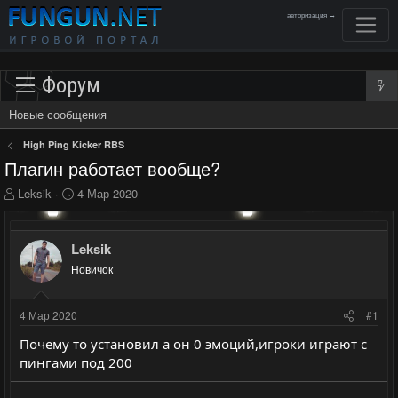
авторизация →
Форум
Новые сообщения
High Ping Kicker RBS
Плагин работает вообще?
А
Д
Leksik
4 Мар 2020
в
а
т
т
о
а
Leksik
р
н
Новичок
т
а
е
ч
м
а
4 Мар 2020
#1
ы
л
а
Почему то установил а он 0 эмоций,игроки играют с
пингами под 200