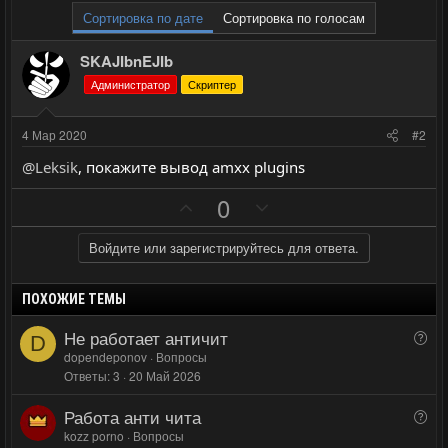
Сортировка по дате
Сортировка по голосам
SKAJIbnEJIb
Администратор
Скриптер
4 Мар 2020
#2
@Leksik
, покажите вывод amxx plugins
П
Н
0
о
е
з
г
Войдите или зарегистрируйтесь для ответа.
и
а
т
т
ПОХОЖИЕ ТЕМЫ
и
и
Не работает античит
В
D
в
в
о
dopendeponov
Вопросы
н
н
Ответы
3
20 Май 2026
п
ы
ы
р
Работа анти чита
й
й
В
о
о
kozz porno
Вопросы
г
г
с