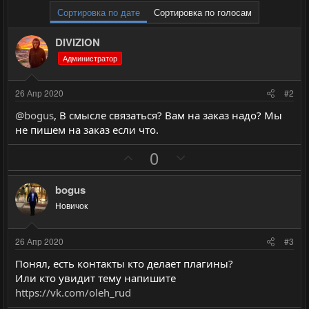
Сортировка по дате
Сортировка по голосам
DIVIZION
Администратор
26 Апр 2020
#2
@bogus
, В смысле связаться? Вам на заказ надо? Мы
не пишем на заказ если что.
П
Н
0
о
е
з
г
bogus
и
а
Новичок
т
т
и
и
26 Апр 2020
#3
в
в
Понял, есть контакты кто делает плагины?
н
н
Или кто увидит тему напишите
ы
ы
https://vk.com/oleh_rud
й
й