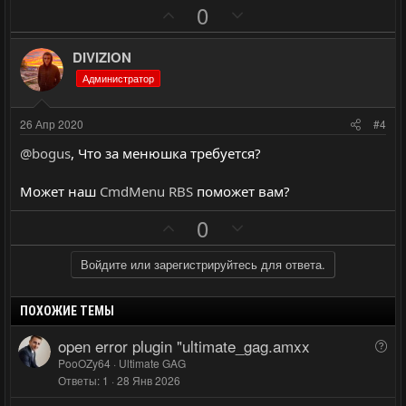
П
Н
0
г
г
о
е
о
о
з
г
л
л
DIVIZION
и
а
о
о
Администратор
т
т
с
с
и
и
26 Апр 2020
#4
в
в
@bogus
, Что за менюшка требуется?
н
н
ы
ы
Может наш
CmdMenu RBS
поможет вам?
й
й
П
Н
0
г
г
о
е
о
о
з
г
Войдите или зарегистрируйтесь для ответа.
л
л
и
а
о
о
т
т
с
с
ПОХОЖИЕ ТЕМЫ
и
и
open error plugin "ultimate_gag.amxx
В
в
в
о
PooOZy64
Ultimate GAG
н
н
Ответы
1
28 Янв 2026
п
ы
ы
р