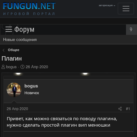
авторизация →
Форум
Новые сообщения
Общее
Плагин
А
Д
bogus
26 Апр 2020
в
а
т
т
о
а
bogus
р
н
Новичок
т
а
е
ч
м
а
26 Апр 2020
#1
ы
л
а
Привет, как можно связаться по поводу плагина,
нужно сделать простой плагин вип менюшки