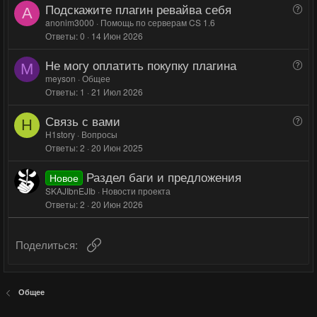
Подскажите плагин ревайва себя
й
й
В
о
A
о
anonim3000
Помощь по серверам CS 1.6
г
г
с
Ответы
0
14 Июн 2026
п
о
о
р
л
л
Не могу оплатить покупку плагина
В
о
M
о
о
о
meyson
Общее
с
с
с
Ответы
1
21 Июл 2026
п
р
Связь с вами
В
о
H
о
H1story
Вопросы
с
Ответы
2
20 Июн 2025
п
р
Раздел баги и предложения
Новое
о
SKAJIbnEJIb
Новости проекта
с
Ответы
2
20 Июн 2026
Ссылка
Поделиться:
Общее