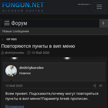
авторизация →
Форум
Новые сообщения
VIP RBS
Повторяются пункты в вип меню
А
Д
dmitriykorolev
13 Май 2020
в
а
т
т
о
а
dmitriykorolev
р
н
Новичок
т
а
е
ч
м
а
13 Май 2020
#1
ы
л
а
Всем привет. Подскажите,почему могут повторяться
пункты в вип меню?Параметр break прописан.
Вложения