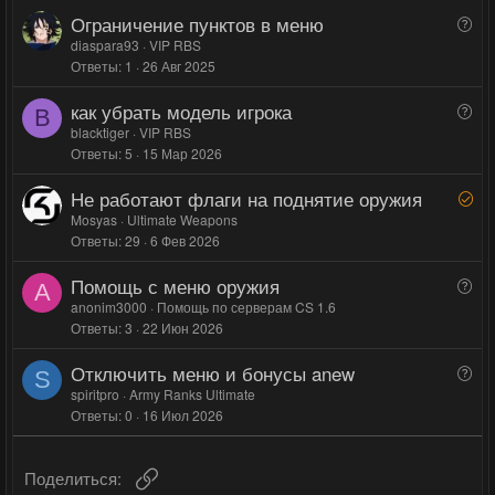
и
и
Ограничение пунктов в меню
В
в
в
о
diaspara93
VIP RBS
н
н
Ответы
1
26 Авг 2025
п
ы
ы
р
как убрать модель игрока
й
й
В
о
B
о
blacktiger
VIP RBS
г
г
с
Ответы
5
15 Мар 2026
п
о
о
р
л
л
Не работают флаги на поднятие оружия
Р
о
о
о
е
Mosyas
Ultimate Weapons
с
с
с
Ответы
29
6 Фев 2026
ш
е
Помощь с меню оружия
В
н
A
о
anonim3000
Помощь по серверам CS 1.6
о
Ответы
3
22 Июн 2026
п
р
Отключить меню и бонусы anew
В
о
S
о
spiritpro
Army Ranks Ultimate
с
Ответы
0
16 Июл 2026
п
р
о
Ссылка
Поделиться:
с