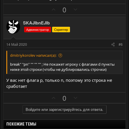
н
н
ы
ы
П
Н
0
й
й
о
е
г
г
з
г
SKAJIbnEJIb
о
о
и
а
Администратор
Скриптер
л
л
т
т
о
о
и
и
14 Май 2020
#6
с
с
в
в
н
н
dmitriykorolev написал(а):
ы
ы
break" "pn" "" "" "" ; Не покажет игроку с флагами d пункты
й
й
ниже этой строки (чтобы не дублировались строчки)
г
г
У вас нет флага p, только n, поэтому это строка не
о
о
сработает
л
л
П
Н
0
о
о
о
е
с
с
з
г
Войдите или зарегистрируйтесь для ответа.
и
а
т
т
ПОХОЖИЕ ТЕМЫ