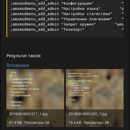
;amxmodmenu_add_admin "Конфигурации"            "amx
;amxmodmenu_add_admin "Настройки языка"        "amx_
;amxmodmenu_add_admin "Настройки статистики"    "amx
;amxmodmenu_add_admin "Управление плагинами"    "amx
;amxmodmenu_add_admin "Запрет оружия"        "amx_re
;amxmodmenu_add_admin "Телепорт"                "am
Результат таков:
Вложения
20190916001217_1.jpg
20190916001220_1.jpg
67.9 KB · Просмотры: 28
75.4 KB · Просмотры: 28