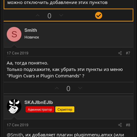
ы
ы
можно отключить добавление этих пунктов
й
й
П
Н
г
г
Р
0
о
е
о
о
е
з
г
л
л
ш
Smith
S
и
а
о
о
е
Новичок
т
т
с
с
н
и
и
и
17 Сен 2019
#7
в
в
е
Аа, тогда понятно.
н
н
Только подскажите, как убрать эти пункты из меню
ы
ы
"Plugin Cvars и Plugin Commands" ?
й
й
П
Н
0
г
г
о
е
о
о
з
г
л
л
SKAJIbnEJIb
и
а
о
о
Администратор
Скриптер
т
т
с
с
и
и
17 Сен 2019
#8
в
в
@Smith
, их добавляет плагин pluginmenu.amxx (или