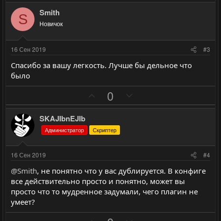
о
е
з
г
Smith
S
и
а
Новичок
т
т
и
и
16 Сен 2019
#3
в
в
Спасибо за вашу легкость. Лучше бы дельное что
н
н
было
ы
ы
П
Н
й
й
0
о
е
г
г
з
г
о
о
SKAJIbnEJIb
и
а
л
л
Администратор
Скриптер
т
т
о
о
и
и
с
с
16 Сен 2019
#4
в
в
@Smith
, не понятно что у вас дублируется. В конфиге
н
н
все действительно просто и понятно, может вы
ы
ы
просто что то мудренное задумали, чего плагин не
й
й
умеет?
г
г
П
Н