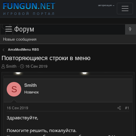
авторизация →
Форум
Новые сообщения
AmxModMenu RBS
Повторяющиеся строки в меню
А
Д
Smith
16 Сен 2019
в
а
т
т
о
а
Smith
S
р
н
Новичок
т
а
е
ч
м
а
16 Сен 2019
#1
ы
л
а
Здравствуйте,
Помогите решить, пожалуйста.