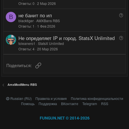
с
с
Ответы
0
2 Мар 2026
п
р
не банит по ип
В
о
B
о
blacktiger
AMXBans RBS
с
Ответы
1
1 Фев 2026
п
р
Не определяет IP и город. StatsX Unlimited
В
о
о
toleanero1
StatsX Unlimited
с
Ответы
4
20 Мар 2026
п
р
о
Ссылка
Поделиться:
с
AmxModMenu RBS
Russian (RU)
Правила и условия
Политика конфиденциальности
Помощь
Поддержка
ВКонтакте
Telegram
RSS
FUNGUN.NET © 2014-2026