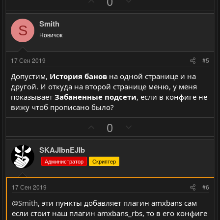
0
о
о
о
е
л
л
з
г
Smith
о
о
S
и
а
с
с
Новичок
т
т
и
и
17 Сен 2019
#5
в
в
Допустим,
История банов
на одной странице и на
н
н
другой. И откуда на второй странице меню, у меня
ы
ы
показывает
Забаненные подсети
, если в конфиге не
й
й
вижу чтоб прописано было?
г
г
П
Н
0
о
о
о
е
л
л
з
г
SKAJIbnEJIb
о
о
и
а
с
с
Администратор
Скриптер
т
т
и
и
17 Сен 2019
#6
в
в
@Smith
, эти пункты добавляет плагин amxbans сам
н
н
если стоит наш плагин amxbans_rbs, то в его конфиге