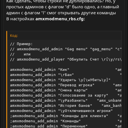
Как сделать, чтобы строки не дублировались? Но, у
простых админов с флагом "d" было одно, а главный
админ с флагом "l" смог открывать другие команды
В настройках
amxmodmenu_rbs.cfg:
Код:
// Пример:

// amxmodmenu_add_admin "Gag menu" "gag_menu" "c" ""
//    или

// amxmodmenu_add_player "Обнулить Счет \r[\y/rs\r]"
amxmodmenu_add_admin "Кик"                    "amx_k
amxmodmenu_add_admin "\rБан"                    "amx
amxmodmenu_add_admin "Ударить \y[\wУбить\y]"        
amxmodmenu_add_admin "Перевод игрока"        "amx_te
amxmodmenu_add_admin "Смена карты"            "amx_m
amxmodmenu_add_admin "Голосование за карту"    "amx_
amxmodmenu_add_admin "\yРазбанить"    "amx_unbanmenu
amxmodmenu_add_admin "История банов"    "amx_banhist
amxmodmenu_add_admin "\yОтключившиеся игроки"    "am
;amxmodmenu_add_admin "Команды для клиента"    "amx_
;amxmodmenu_add_admin "Команды"                "amx_
;amxmodmenu_add_admin "Переменные"            "amx_c