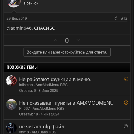
и
а
Новичок
т
т
и
и
29 Дек 2019
#12
в
в
@admin646
, CПАСИБО
н
н
ы
ы
П
Н
0
й
й
о
е
г
г
з
г
Войдите или зарегистрируйтесь для ответа.
о
о
и
а
л
л
т
т
ПОХОЖИЕ ТЕМЫ
о
о
и
и
Не работают функции в меню.
Р
с
с
в
в
е
talisman
AmxModMenu RBS
н
н
Ответы
6
8 Июл 2025
ш
ы
ы
е
Не показывает пункты в AMXMODMENU
й
й
Р
н
е
Ph067
AmxModMenu RBS
г
г
о
Ответы
18
4 Янв 2024
ш
о
о
е
л
л
не читает cfg файл
В
н
о
о
о
vfry13
AMXBans RBS
о