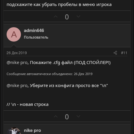
в
в
подскажите как убрать пробелы в меню игрока
н
н
ы
ы
П
Н
0
й
й
о
е
г
г
з
г
admin646
A
о
о
и
а
Пользователь
л
л
т
т
о
о
и
и
26 Дек 2019
#11
с
с
в
в
@nike pro
, Покажите .cfg файл (ПОД СПОЙЛЕР!)
н
н
ы
ы
Сообщение автоматически объединено:
26 Дек 2019
й
й
@nike pro
, Уберите из конфига просто все "\n"
г
г
о
о
л
л
// \n - новая строка
о
о
П
Н
0
с
с
о
е
з
г
nike pro