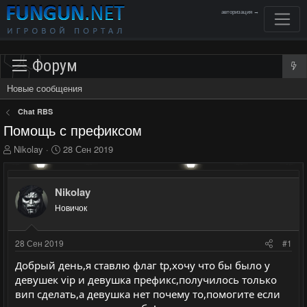
авторизация →
Форум
Новые сообщения
Chat RBS
Помощь с префиксом
А
Д
Nikolay
28 Сен 2019
в
а
т
т
о
а
Nikolay
р
н
Новичок
т
а
е
ч
м
а
28 Сен 2019
#1
ы
л
а
Добрый день,я ставлю флаг tp,хочу что бы было у
девушек vip и девушка префикс,получилось только
вип сделать,а девушка нет почему то,помогите если