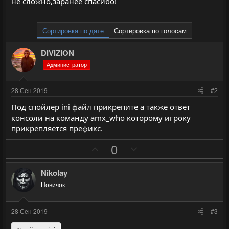
не сложно,заранее спасибо!
Сортировка по дате
Сортировка по голосам
DIVIZION
Администратор
28 Сен 2019
#2
Под спойлер ini файл прикрепите а также ответ
консоли на команду amx_who которому игроку
прикрепляется префикс.
П
Н
0
о
е
з
г
Nikolay
и
а
Новичок
т
т
и
и
28 Сен 2019
#3
в
в