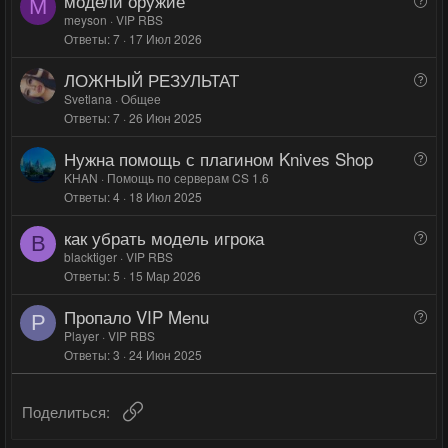
модели оружие
с
с
M
в
в
о
meyson
VIP RBS
н
н
Ответы
7
17 Июл 2026
п
ы
ы
р
ЛОЖНЫЙ РЕЗУЛЬТАТ
й
й
В
о
о
Svetlana
Общее
г
г
с
Ответы
7
26 Июн 2025
п
о
о
р
л
л
Нужна помощь с плагином Knives Shop
В
о
о
о
о
KHAN
Помощь по серверам CS 1.6
с
с
с
Ответы
4
18 Июл 2025
п
р
как убрать модель игрока
В
о
B
о
blacktiger
VIP RBS
с
Ответы
5
15 Мар 2026
п
р
Пропало VIP Menu
В
о
P
о
Player
VIP RBS
с
Ответы
3
24 Июн 2025
п
р
о
Ссылка
Поделиться:
с