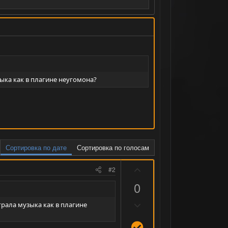
ыка как в плагине неугомона?
Сортировка по дате
Сортировка по голосам
П
#2
о
0
з
Н
и
грала музыка как в плагине
е
т
Р