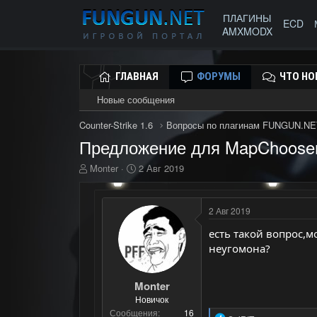
ПЛАГИНЫ
ECD
AMXMODX
ГЛАВНАЯ
ФОРУМЫ
ЧТО НО
Новые сообщения
Counter-Strike 1.6
Вопросы по плагинам FUNGUN.NE
Предложение для MapChoose
А
Д
Monter
2 Авг 2019
в
а
т
т
о
а
2 Авг 2019
р
н
т
а
есть такой вопрос,м
е
ч
неугомона?
м
а
ы
л
а
Monter
Новичок
Сообщения
16