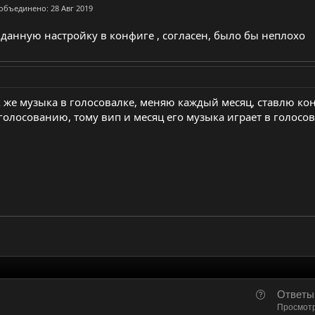
 объединено:
28 Авг 2019
ь данную настройку в конфиге , согласен, было бы неплохо
ак же музыка в голосовалке, меняю каждый месяц, ставлю ко
голосованию, тому вип и месяц его музыка играет в голосова
В
Ответы
о
Просмот