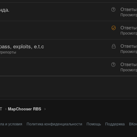
п
нда.
В
Ответы
р
о
Просмот
о
п
с
Р
Ответы
р
е
Просмот
о
ш
с
ass, exploits, e.t.c
З
Ответы
е
а
Просмот
грепорты
н
к
о
В
Ответы
р
о
Просмот
ы
п
т
р
а
о
с
T
MapChooser RBS
ла и условия
Политика конфиденциальности
Помощь
Поддержка
ВКо