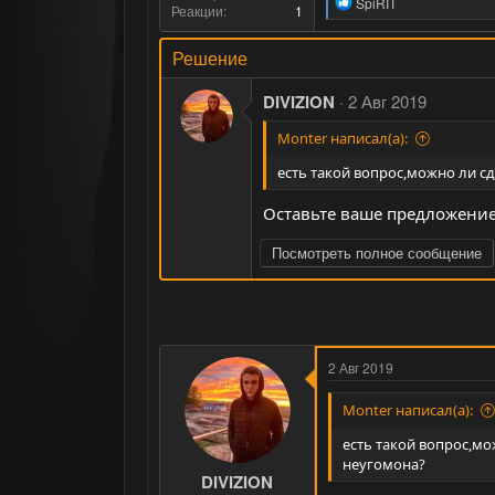
Р
SpiRIT
Реакции
1
е
а
к
Решение
ц
и
DIVIZION
2 Авг 2019
и
:
Monter написал(а):
есть такой вопрос,можно ли с
Оставьте ваше предложение
Посмотреть полное сообщение
2 Авг 2019
Monter написал(а):
есть такой вопрос,мо
неугомона?
DIVIZION