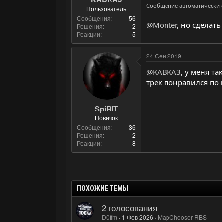
Сообщение автоматически
Пользователь
Сообщения
56
@Monter
, но сделат
Решения
2
Реакции
5
24 Сен 2019
@KABKA3
, у меня т
трек понравился по 
SpiRIT
Новичок
Сообщения
36
Решения
2
Реакции
8
ПОХОЖИЕ ТЕМЫ
2 голосования
D0ffm
1 Фев 2026
MapChooser RBS