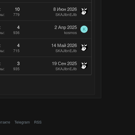
л
10
8 Июн 2026
о
ры
779
SKAJIbnEJIb
с
4
2 Апр 2025
K
ры
936
kosmos
4
14 Май 2026
ры
715
SKAJIbnEJIb
3
19 Сен 2025
ры
935
SKAJIbnEJIb
нтакте
Telegram
RSS