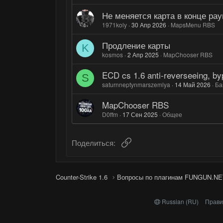
Не меняется карта в конце рау
1971koly
30 Апр 2026
MapsMenu RBS
Продление карты
K
kosmos
2 Апр 2025
MapChooser RBS
ECD cs 1.6 anti-reverseeing, byp
S
saturnneptynmarszemlya
14 Май 2026
Ба
MapChooser RBS
D0ffm
17 Сен 2025
Общее
Ссылка
Поделиться:
Counter-Strike 1.6
Вопросы по плагинам FUNGUN.NE
Russian (RU)
Прави