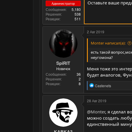
Оставьте ваше пред
Администратор
Сообщения
5,180
Решения
538
Реакции
511
2 Авг 2019
Monter написал(а):
есть такой вопрос,мо
неугомона?
SpiRIT
Меня тоже это интер
Новичок
Сообщения
36
будет аналогов, Фун
Решения
2
Реакции
8
Р
Castenets
е
а
к
28 Авг 2019
ц
и
@Monter
, я сделал 
и
можно создать любую
:
единственный минус
KABKA3