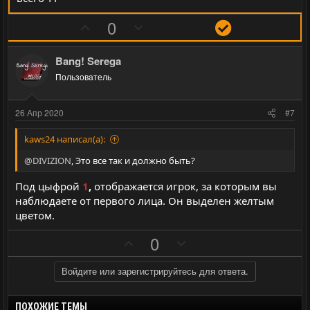
л
л
П
Н
Р
0
о
о
о
е
е
с
с
з
г
ш
Bang! Serega
и
а
е
Пользователь
т
т
н
и
и
и
26 Апр 2020
#7
в
в
е
н
н
kaws24 написал(а):
ы
ы
@DIVIZION
, Это все так и должно быть?
й
й
Под цыфрой
1
,
отображается игрок, за которым вы
г
г
наблюдаете от первого лица. Он выделен желтым
о
о
цветом.
л
л
П
Н
о
о
0
о
е
с
с
з
г
Войдите или зарегистрируйтесь для ответа.
и
а
т
т
ПОХОЖИЕ ТЕМЫ