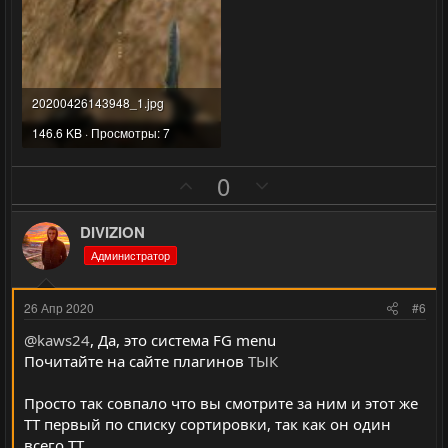
о
о
л
л
о
о
с
с
20200426143948_1.jpg
146.6 KB · Просмотры: 7
П
Н
0
о
е
з
г
DIVIZION
и
а
Администратор
т
т
и
и
26 Апр 2020
#6
в
в
@kaws24
, Да, это система FG menu
н
н
Почитайте на сайте плагинов
ТЫК
ы
ы
й
й
Просто так совпало что вы смотрите за ним и этот же
г
г
ТТ первый по списку сортировки, так как он один
о
о
всего ТТ