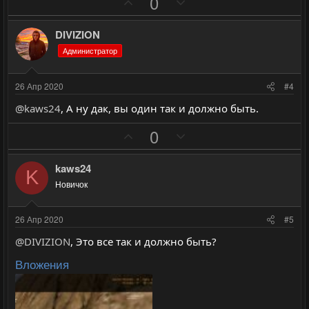
П
Н
0
о
е
з
г
DIVIZION
и
а
Администратор
т
т
и
и
26 Апр 2020
#4
в
в
@kaws24
, А ну дак, вы один так и должно быть.
н
н
ы
ы
П
Н
0
й
й
о
е
г
г
з
г
kaws24
K
о
о
и
а
Новичок
л
л
т
т
о
о
и
и
26 Апр 2020
#5
с
с
в
в
@DIVIZION
, Это все так и должно быть?
н
н
ы
ы
Вложения
й
й
г
г