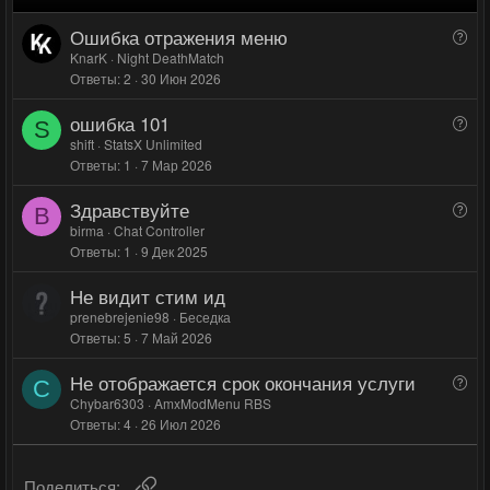
и
и
Ошибка отражения меню
В
в
в
о
KnarK
Night DeathMatch
н
н
Ответы
2
30 Июн 2026
п
ы
ы
р
ошибка 101
й
й
В
о
S
о
shift
StatsX Unlimited
г
г
с
Ответы
1
7 Мар 2026
п
о
о
р
л
л
Здравствуйте
В
о
B
о
о
о
birma
Chat Controller
с
с
с
Ответы
1
9 Дек 2025
п
р
Не видит стим ид
о
prenebrejenie98
Беседка
с
Ответы
5
7 Май 2026
Не отображается срок окончания услуги
В
C
о
Chybar6303
AmxModMenu RBS
Ответы
4
26 Июл 2026
п
р
о
Ссылка
Поделиться: