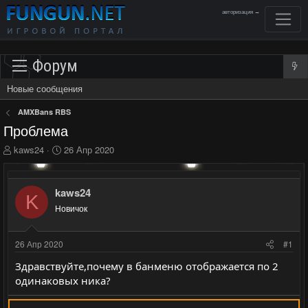
авторизация →
Форум
Новые сообщения
AMXBans RBS
Проблема
А
Д
kaws24
26 Апр 2020
в
а
т
т
о
а
kaws24
K
р
н
Новичок
т
а
е
ч
м
а
26 Апр 2020
#1
ы
л
а
Здравствуйте,почему в банменю отображается по 2
одинаковых ника?