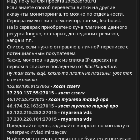
Ищу покупателя проекта zdeszadroti.ru
Если знаете способ перевести випки на другие
аккаунты мониторинга, то можно по отдельности.
Сервера имеют вип гс-монитор, топ-мс, leo-boost.
На ip серверах приобретено куча плагинов данного
ресурса fungun, от старых, до недавних релизов,
vanga и т.п.
Список, если нужно отправлю в личной переписке с
потенциальным покупателем.
Также, молотов на двух из списка IP адресах (на
первом в списке и последнем) от
BlackSignature.
Ну там есть ещё, какие-то платные плагины, уже так
и не вспомню.
152.89.199.91:27063
- хост csserv
37.230.137.55:27015
-
хост csserv
46.174.55.7:27015
- хост myarena тариф про
46.174.52.163:27015
-
хост myarena тариф про
62.122.215.252:27015
- myarena vds
37.230.228.101:27015
- myarena vds
Предлагайте цены, задавайте вопросы по контакту в
телеграм: @vladimirzaycev
На форуме отвечать вероятно не буду, если посчитаю