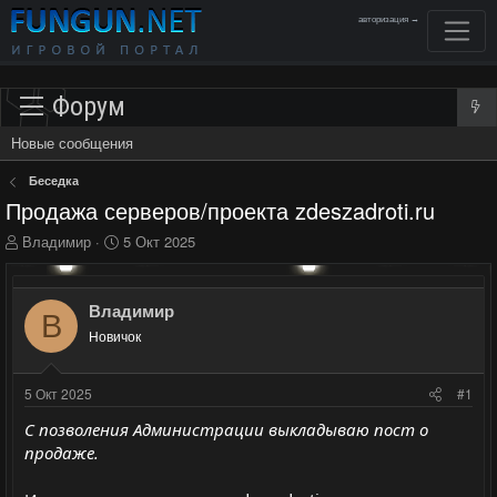
авторизация →
Форум
Новые сообщения
Беседка
Продажа серверов/проекта zdeszadroti.ru
А
Д
Владимир
5 Окт 2025
в
а
т
т
о
а
Владимир
В
р
н
Новичок
т
а
е
ч
м
а
5 Окт 2025
#1
ы
л
а
С позволения Администрации выкладываю пост о
продаже.