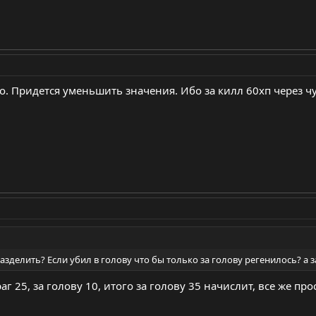
о. Придется уменьшить значения. Ибо за килл 60хп через ч
 разделить? Если убил в голову что бы только за голову регенилось? а за
г 25, за голову 10, итого за голову 35 начислит, все же про