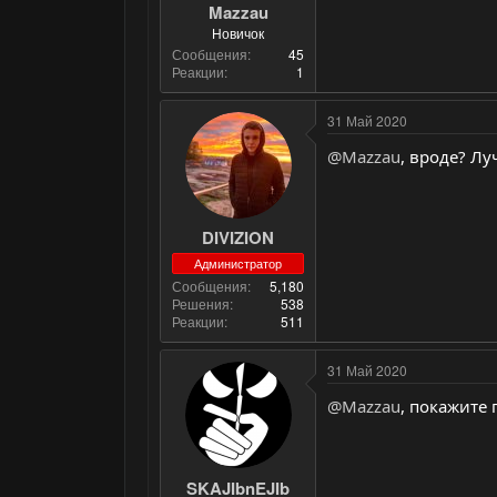
Mazzau
Новичок
Сообщения
45
Реакции
1
31 Май 2020
@Mazzau
, вроде? Л
DIVIZION
Администратор
Сообщения
5,180
Решения
538
Реакции
511
31 Май 2020
@Mazzau
, покажите
SKAJIbnEJIb