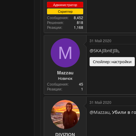
Администратор
Скриптер
Сообщения
8,452
Решения
818
Реакции
1,168
31 Май 2020
M
@SKAJIbnEJIb
,
Спойлер:
настройки
Mazzau
Новичок
Сообщения
45
Реакции
1
31 Май 2020
@Mazzau
, Убили в г
DIVIZION