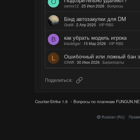
O
oemix12
25 Июл 2026
Вопросы
Бінд автозакупки для DM
GraM
2 Апр 2025
VIP RBS
как убрать модель игрока
B
blacktiger
15 Мар 2026
VIP RBS
Ошибочный или ложный бан з
L
lOlWtf
30 Июн 2026
Багрепорты
Ссылка
Поделиться:
Counter-Strike 1.6
Вопросы по плагинам FUNGUN.NE
Russian (RU)
Прави