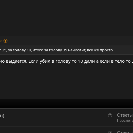
:
25, за голову 10, итого за голову 35 начислит, все же просто
о выдается. Если убил в голову то 10 дали а если в тело то 
н)
В
Ответы
о
Просмот
п
В
Ответы