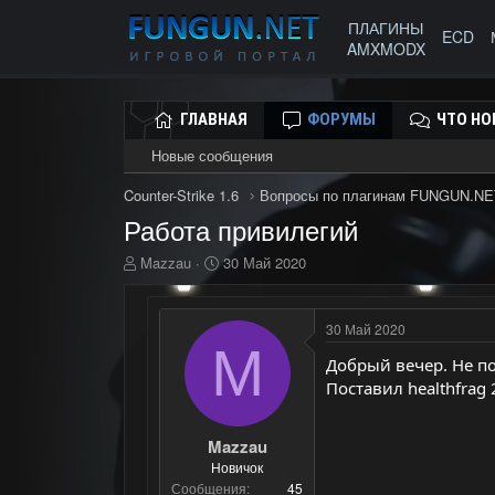
ПЛАГИНЫ
ECD
AMXMODX
ГЛАВНАЯ
ФОРУМЫ
ЧТО НО
Новые сообщения
Counter-Strike 1.6
Вопросы по плагинам FUNGUN.NE
Работа привилегий
А
Д
Mazzau
30 Май 2020
в
а
т
т
о
а
30 Май 2020
р
н
M
т
а
Добрый вечер. Не п
е
ч
Поставил healthfrag
м
а
ы
л
а
Mazzau
Новичок
Сообщения
45