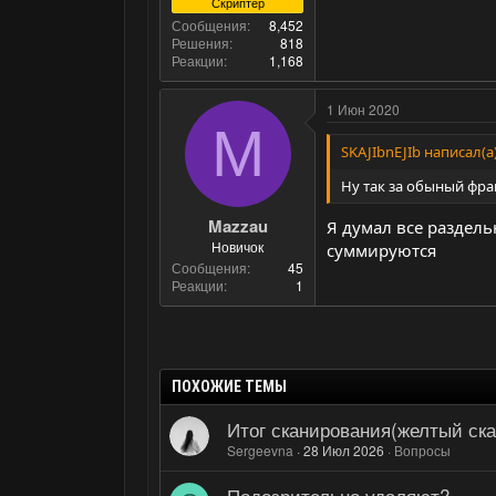
Скриптер
Сообщения
8,452
Решения
818
Реакции
1,168
1 Июн 2020
M
SKAJIbnEJIb написал(а)
Ну так за обыный фраг 
Mazzau
Я думал все раздельн
Новичок
суммируются
Сообщения
45
Реакции
1
ПОХОЖИЕ ТЕМЫ
Итог сканирования(желтый ска
Sergeevna
28 Июл 2026
Вопросы
Подозрительно удаляют?