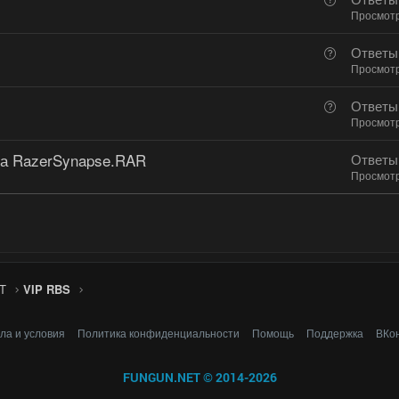
р
о
Просмот
о
п
с
В
Ответы
р
о
Просмот
о
п
с
В
Ответы
р
о
Просмот
о
п
с
а RazerSynapse.RAR
Ответы
р
Просмот
о
с
T
VIP RBS
ла и условия
Политика конфиденциальности
Помощь
Поддержка
ВКо
FUNGUN.NET © 2014-2026