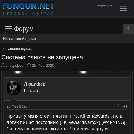
авторизация →
Форум
Новые сообщения
CsStats MySQL
Система рангов не запущена
А
Д
Люцифер
25 Фев 2020
в
а
т
т
о
а
Люцифер
р
н
Новичок
т
а
е
ч
м
а
25 Фев 2020
#1
ы
л
а
Привет у меня стоит плагин First Killer Rewards , но в
логах пишет постоянно [FK_Rewards.amxx] [WARNING]
Система звании не активна. Я сменил карту и