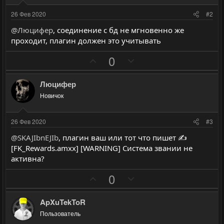
26 Фев 2020
#2
@Люцифер
, соединение с бд не мгновенно же
проходит, плагин должен это учитывать
П
Н
0
о
е
з
г
Люцифер
и
а
Новичок
т
т
и
и
26 Фев 2020
#3
в
в
@SKAJIbnEJIb
, плагин ваш или тот что пишет ✍
н
н
[FK_Rewards.amxx] [WARNING] Система звании не
ы
ы
активна?
й
й
П
Н
0
г
г
о
е
о
о
з
г
л
л
ApXuTekToR
и
а
о
о
Пользователь