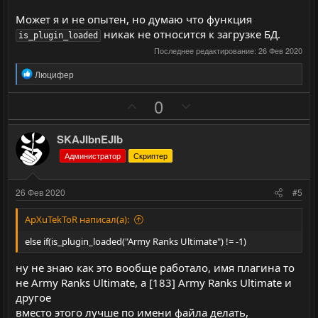
Может я и не опытен, но думаю что функция
никак не относится к загрузке БД.
is_plugin_loaded
Последнее редактирование:
26 Фев 2020
Р
Люцифер
е
а
П
Н
0
к
о
е
ц
и
з
г
SKAJIbnEJIb
и
и
а
:
Администратор
Скриптер
т
т
и
и
26 Фев 2020
#5
в
в
н
н
ApXuTekToR написал(а):
ы
ы
else if(is_plugin_loaded("Army Ranks Ultimate") != -1)
й
й
ну не знаю как это вообще работало, имя плагина то
г
г
не Army Ranks Ultimate, а [183] Army Ranks Ultimate и
о
о
другое
л
л
вместо этого лучше по имени файла делать,