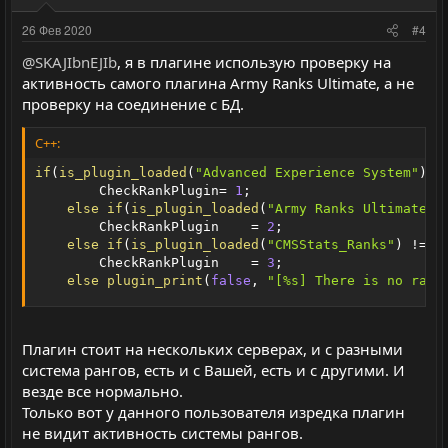
т
т
с
с
и
и
26 Фев 2020
#4
в
в
@SKAJIbnEJIb
, я в плагине использую проверку на
н
н
активность самого плагина Army Ranks Ultimate, а не
ы
ы
проверку на соединение с БД.
й
й
г
г
C++:
о
о
if
(
is_plugin_loaded
(
"Advanced Experience System"
)
!
л
л
        CheckRankPlugin
=
1
;
else
if
(
is_plugin_loaded
(
"Army Ranks Ultimate"
)
о
о
        CheckRankPlugin    
=
2
;
с
с
else
if
(
is_plugin_loaded
(
"CMSStats_Ranks"
)
!=
-
        CheckRankPlugin    
=
3
;
else
plugin_print
(
false
,
"[%s] There is no rank
Плагин стоит на нескольких серверах, и с разными
система рангов, есть и с Вашей, есть и с другими. И
везде все нормально.
Только вот у данного пользователя изредка плагин
не видит активность системы рангов.