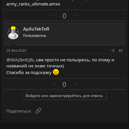
о
о
army_ranks_ultimate.amxx
с
с
П
Н
0
о
е
з
г
ApXuTekToR
и
а
Пользователь
т
т
и
и
26 Фев 2020
#6
в
в
@SKAJIbnEJIb
, сам просто не пользуюсь, по этому и
н
н
названий не знаю точных)
ы
ы
Спасибо за подсказку
й
й
П
Н
0
г
г
о
е
о
о
з
г
Войдите или зарегистрируйтесь для ответа.
л
л
и
а
о
о
т
т
с
с
Ссылка
Поделиться:
и
и
в
в