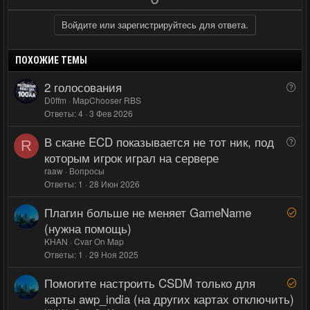
й
й
о
е
г
г
з
г
Войдите или зарегистрируйтесь для ответа.
о
о
и
а
л
л
т
т
ПОХОЖИЕ ТЕМЫ
о
о
и
и
2 голосования
В
с
с
в
в
о
D0ffm
MapChooser RBS
н
н
Ответы
4
3 Фев 2026
п
ы
ы
р
В скане ECD показывается не тот ник, под
й
й
В
о
R
о
которым игрок играл на сервере
г
г
с
п
raaw
Вопросы
о
о
р
Ответы
1
28 Июн 2026
л
л
о
о
о
Плагин больше не меняет GameName
Р
с
с
с
е
(нужна помощь)
ш
KHAN
Cvar On Map
е
Ответы
1
29 Ноя 2025
н
Помогите настроить CSDM только для
Р
о
е
карты awp_india (на других картах отключить)