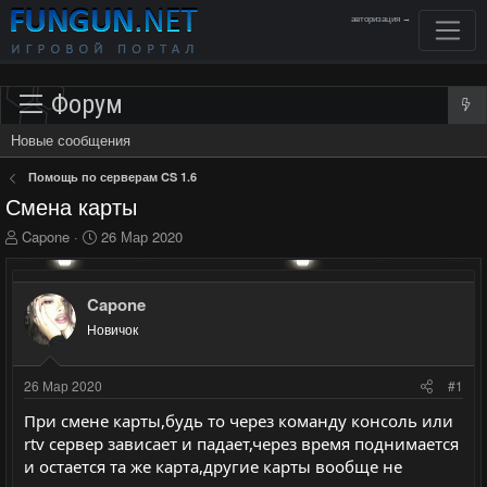
авторизация →
Форум
Новые сообщения
Помощь по серверам CS 1.6
Смена карты
А
Д
Capone
26 Мар 2020
в
а
т
т
о
а
Capone
р
н
Новичок
т
а
е
ч
м
а
26 Мар 2020
#1
ы
л
а
При смене карты,будь то через команду консоль или
rtv сервер зависает и падает,через время поднимается
и остается та же карта,другие карты вообще не