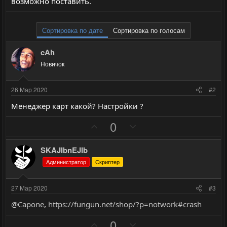
возможно поставить.
Сортировка по дате
Сортировка по голосам
cAh
Новичок
26 Мар 2020
#2
Менеджер карт какой? Настройки ?
П
Н
0
о
е
з
г
SKAJIbnEJIb
и
а
Администратор
Скриптер
т
т
и
и
27 Мар 2020
#3
в
в
@Capone
,
https://fungun.net/shop/?p=notwork#crash
н
н
ы
ы
П
Н
0