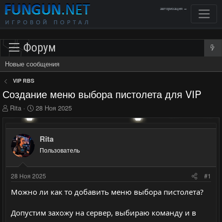
авторизация →
Форум
Новые сообщения
VIP RBS
Создание меню выбора пистолета для VIP
А
Д
Rita
28 Ноя 2025
в
а
т
т
о
а
Rita
р
н
Пользователь
т
а
е
ч
м
а
28 Ноя 2025
#1
ы
л
а
Можно ли как то добавить меню выбора пистолета?
Допустим захожу на сервер, выбираю команду и в