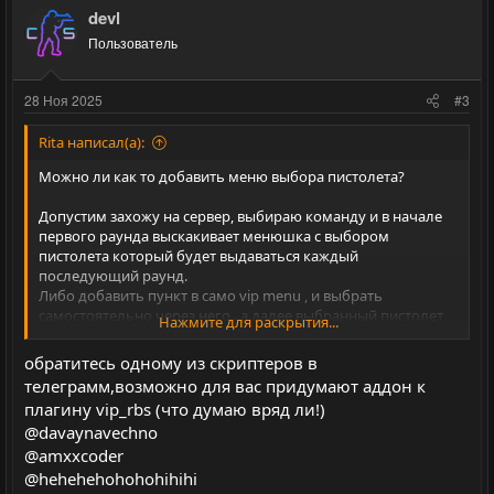
з
г
devl
и
а
Пользователь
т
т
и
и
28 Ноя 2025
#3
в
в
н
н
Rita написал(а):
ы
ы
Можно ли как то добавить меню выбора пистолета?
й
й
Допустим захожу на сервер, выбираю команду и в начале
г
г
первого раунда выскакивает менюшка с выбором
о
о
пистолета который будет выдаваться каждый
л
л
последующий раунд.
Либо добавить пункт в само vip menu , и выбрать
о
о
самостоятельно через него...а далее выбранный пистолет
Нажмите для раскрытия...
с
с
будет выдаваться каждый последующий раунд автоматом.
обратитесь одному из скриптеров в
Подскажите ,если это можно реализовать.
телеграмм,возможно для вас придумают аддон к
плагину vip_rbs (что думаю вряд ли!)
@davaynavechno
@amxxcoder
@hehehehohohohihihi