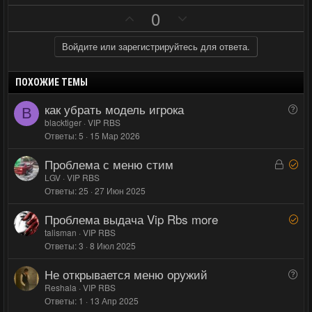
П
Н
0
о
е
з
г
Войдите или зарегистрируйтесь для ответа.
и
а
т
т
ПОХОЖИЕ ТЕМЫ
и
и
как убрать модель игрока
В
B
в
в
о
blacktiger
VIP RBS
н
н
Ответы
5
15 Мар 2026
п
ы
ы
р
Проблема с меню стим
й
й
З
Р
о
а
е
LGV
VIP RBS
г
г
с
Ответы
25
27 Июн 2025
к
ш
о
о
р
е
л
л
Проблема выдача Vip Rbs more
Р
ы
н
о
о
е
talisman
VIP RBS
т
о
с
с
Ответы
3
8 Июл 2025
ш
а
е
Не открывается меню оружий
В
н
о
Reshala
VIP RBS
о
Ответы
1
13 Апр 2025
п