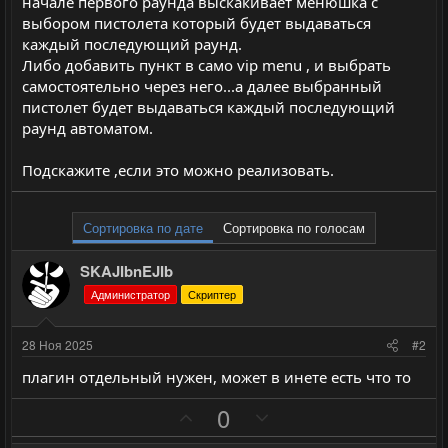
начале первого раунда выскакивает менюшка с
выбором пистолета который будет выдаваться
каждый последующий раунд.
Либо добавить пункт в само vip menu , и выбрать
самостоятельно через него...а далее выбранный
пистолет будет выдаваться каждый последующий
раунд автоматом.
Подскажите ,если это можно реализовать.
Сортировка по дате
Сортировка по голосам
SKAJIbnEJIb
Администратор
Скриптер
28 Ноя 2025
#2
плагин отдельный нужен, может в инете есть что то
П
Н
0
о
е