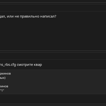
ыдал, или не правильно написал?
ns_rbs.cfg смотрите квар
админов
ных)
дминов
"1"