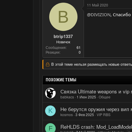
11 Май 2020
B
@DIVIZION
, Спасибо
btrip1337
Новичок
Сообщения
61
Реакции
0
В этой теме нельзя размещать новые ответы
ПОХОЖИЕ ТЕМЫ
Связка Ultimate weapons и vip 
babkacs
1 Июн 2025
Общее
Не берутся оружия через вип
K
kosmos
3 Фев 2025
VIP RBS
ReHLDS crash: Mod_LoadModel sa
F