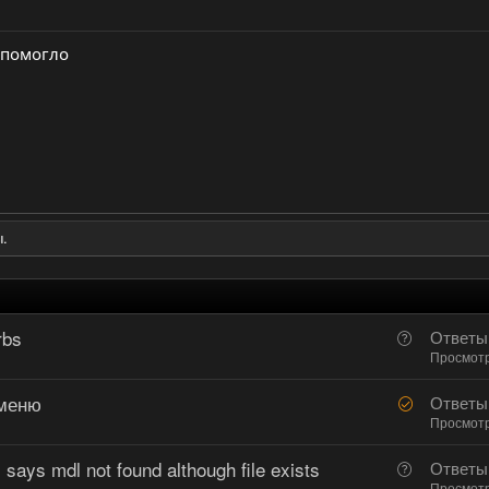
 помогло
.
rbs
В
Ответы
о
Просмот
п
 меню
Р
Ответы
р
е
Просмот
о
ш
с
ys mdl not found although file exists
В
Ответы
е
Просмот