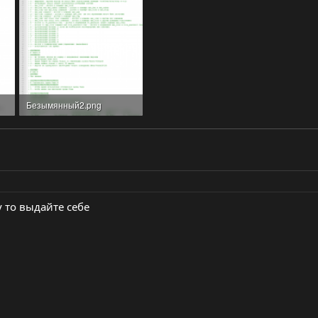
Безымянный2.png
60.3 KB · Просмотры: 3
 то выдайте себе