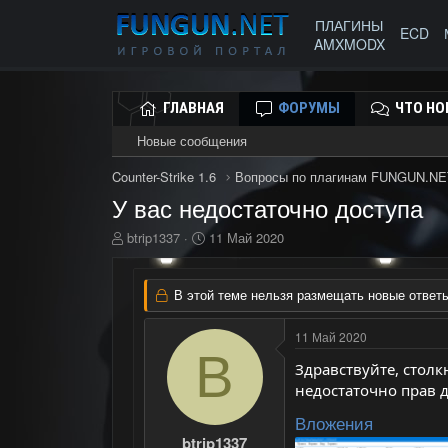
ПЛАГИНЫ
ECD
AMXMODX
ГЛАВНАЯ
ФОРУМЫ
ЧТО НО
Новые сообщения
Counter-Strike 1.6
Вопросы по плагинам FUNGUN.NE
У вас недостаточно доступа
А
Д
btrip1337
11 Май 2020
в
а
т
т
о
а
В этой теме нельзя размещать новые ответы
р
н
т
а
11 Май 2020
е
ч
B
м
а
Здравствуйте, столк
ы
л
недостаточно прав 
а
Вложения
btrip1337