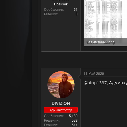
Новичок
Сообщения
61
Реакции
0
Безымянный.png
60.4 KB · Просмотры: 3
11 Май 2020
@btrip1337
, Админку
DIVIZION
Администратор
Сообщения
5,180
Решения
538
Реакции
511