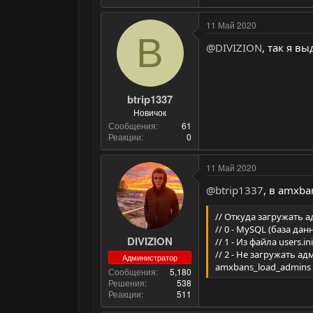
11 Май 2020
B
@DIVIZION
, так я в
btrip1337
Новичок
Сообщения
61
Реакции
0
11 Май 2020
@btrip1337
, в amxba
// Откуда загружать 
// 0 - MySQL (база дан
DIVIZION
// 1 - Из файла users.ini
// 2 - Не загружать а
Администратор
amxbans_load_admins 
Сообщения
5,180
Решения
538
Реакции
511