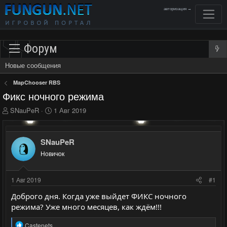
авторизация →
Форум
Новые сообщения
MapChooser RBS
Фикс ночного режима
А
Д
SNauPeR
1 Авг 2019
в
а
т
т
о
а
SNauPeR
р
н
Новичок
т
а
е
ч
м
а
1 Авг 2019
#1
ы
л
а
Доброго дня. Когда уже выйдет ФИКС ночного
режима? Уже много месяцев, как ждём!!!
Р
Castenets