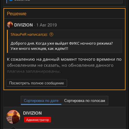
е
а
к
Решение
ц
и
DIVIZION
1 Авг 2019
и
:
SNauPeR написал(а):
Доброго дня. Когда уже выйдет ФИКС ночного режима?
Уже много месяцев, как ждём!!!
К сожалению на данный момент точного времени по
обновлениям не сказать, но обновления данного
плагина запланированы.
Ночной режим выйдет одновременно с кучей
Посмотреть полное сообщение
плагинов из бэта версий
Сортировка по дате
Сортировка по голосам
DIVIZION
Администратор