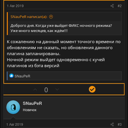
1 Авг 2019
#2
SNauPeR написал(а):
Доброго дня. Когда уже выйдет ФИКС ночного режима?
Уже много месяцев, как ждём!!!
К сожалению на данный момент точного времени по
обновлениям не сказать, но обновления данного
плагина запланированы.
Ночной режим выйдет одновременно с кучей
плагинов из бэта версий
Р
SNauPeR
е
а
П
Н
Р
0
к
о
е
е
ц
и
з
г
ш
SNauPeR
и
и
а
е
:
Новичок
т
т
н
и
и
и
1 Авг 2019
#3