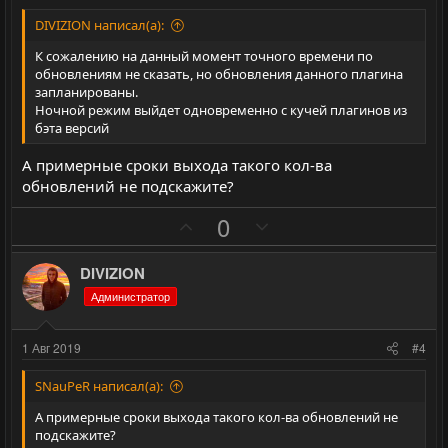
в
в
е
н
н
DIVIZION написал(а):
ы
ы
К сожалению на данный момент точного времени по
й
й
обновлениям не сказать, но обновления данного плагина
запланированы.
г
г
Ночной режим выйдет одновременно с кучей плагинов из
о
о
бэта версий
л
л
А примерные сроки выхода такого кол-ва
о
о
обновлений не подскажите?
с
с
П
Н
0
о
е
з
г
DIVIZION
и
а
Администратор
т
т
и
и
1 Авг 2019
#4
в
в
н
н
SNauPeR написал(а):
ы
ы
А примерные сроки выхода такого кол-ва обновлений не
й
й
подскажите?