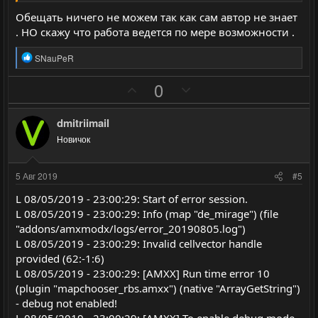
г
г
Обещать ничего не можем так как сам автор не знает
о
о
. НО скажу что работа ведется по мере возможности .
л
л
Р
о
о
SNauPeR
е
с
с
а
П
Н
0
к
о
е
ц
и
з
г
dmitriimail
и
и
а
:
Новичок
т
т
и
и
5 Авг 2019
#5
в
в
L 08/05/2019 - 23:00:29: Start of error session.
н
н
L 08/05/2019 - 23:00:29: Info (map "de_mirage") (file
ы
ы
"addons/amxmodx/logs/error_20190805.log")
й
й
L 08/05/2019 - 23:00:29: Invalid cellvector handle
г
г
provided (62:-1:6)
о
о
L 08/05/2019 - 23:00:29: [AMXX] Run time error 10
л
л
(plugin "mapchooser_rbs.amxx") (native "ArrayGetString")
- debug not enabled!
о
о
L 08/05/2019 - 23:00:29: [AMXX] To enable debug mode,