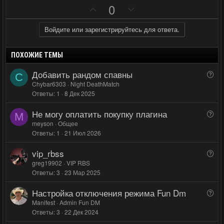
ы
ы
П
Н
0
й
й
о
е
г
г
з
г
Войдите или зарегистрируйтесь для ответа.
о
о
и
а
л
л
т
т
ПОХОЖИЕ ТЕМЫ
о
о
и
и
Добавить рандом спавны
В
с
с
C
в
в
о
Chybar6303
Night DeathMatch
н
н
Ответы
1
8 Дек 2025
п
ы
ы
р
Не могу оплатить покупку плагина
й
й
В
о
M
о
meyson
Общее
г
г
с
Ответы
1
21 Июл 2026
п
о
о
р
л
л
vip_rbss
В
о
о
о
о
greg19902
VIP RBS
с
с
с
Ответы
3
23 Мар 2025
п
р
Настройка отключения режима Fun Dm
В
о
о
Manifest
Admin Fun DM
с
Ответы
3
22 Дек 2024
п
р