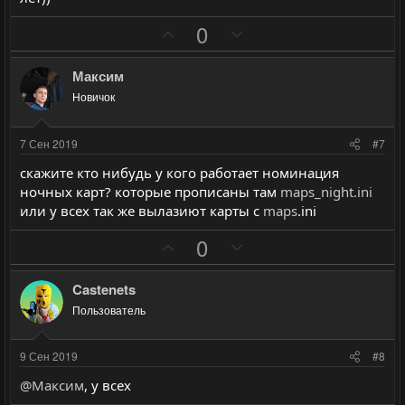
ы
ы
П
Н
й
й
0
о
е
г
г
з
г
о
о
Максим
и
а
л
л
Новичок
т
т
о
о
и
и
с
с
7 Сен 2019
#7
в
в
скажите кто нибудь у кого работает номинация
н
н
ночных карт? которые прописаны там
maps_night.ini
ы
ы
или у всех так же вылазиют карты с
maps
.ini
й
й
П
Н
0
г
г
о
е
о
о
з
г
л
л
Castenets
и
а
о
о
Пользователь
т
т
с
с
и
и
9 Сен 2019
#8
в
в
@Максим
, у всех
н
н