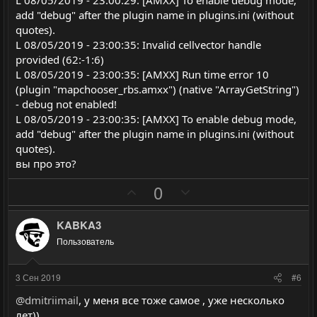
с
с
add "debug" after the plugin name in plugins.ini (without
quotes).
L 08/05/2019 - 23:00:35: Invalid cellvector handle
provided (62:-1:6)
L 08/05/2019 - 23:00:35: [AMXX] Run time error 10
(plugin "mapchooser_rbs.amxx") (native "ArrayGetString")
- debug not enabled!
L 08/05/2019 - 23:00:35: [AMXX] To enable debug mode,
add "debug" after the plugin name in plugins.ini (without
quotes).
вы про это?
П
Н
0
о
е
з
г
KABKA3
и
а
Пользователь
т
т
и
и
3 Сен 2019
#6
в
в
@dmitriimail
, у меня все тоже самое , уже несколько
н
н
лет))