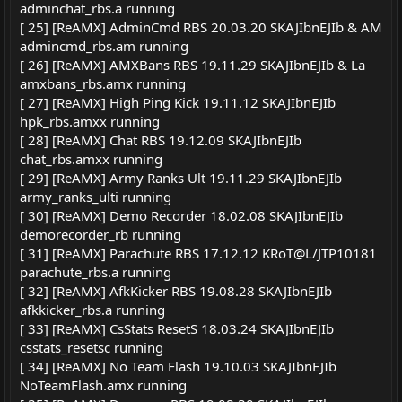
adminchat_rbs.a running
[ 25] [ReAMX] AdminCmd RBS 20.03.20 SKAJIbnEJIb & AM
admincmd_rbs.am running
[ 26] [ReAMX] AMXBans RBS 19.11.29 SKAJIbnEJIb & La
amxbans_rbs.amx running
[ 27] [ReAMX] High Ping Kick 19.11.12 SKAJIbnEJIb
hpk_rbs.amxx running
[ 28] [ReAMX] Chat RBS 19.12.09 SKAJIbnEJIb
chat_rbs.amxx running
[ 29] [ReAMX] Army Ranks Ult 19.11.29 SKAJIbnEJIb
army_ranks_ulti running
[ 30] [ReAMX] Demo Recorder 18.02.08 SKAJIbnEJIb
demorecorder_rb running
[ 31] [ReAMX] Parachute RBS 17.12.12 KRoT@L/JTP10181
parachute_rbs.a running
[ 32] [ReAMX] AfkKicker RBS 19.08.28 SKAJIbnEJIb
afkkicker_rbs.a running
[ 33] [ReAMX] CsStats ResetS 18.03.24 SKAJIbnEJIb
csstats_resetsc running
[ 34] [ReAMX] No Team Flash 19.10.03 SKAJIbnEJIb
NoTeamFlash.amx running