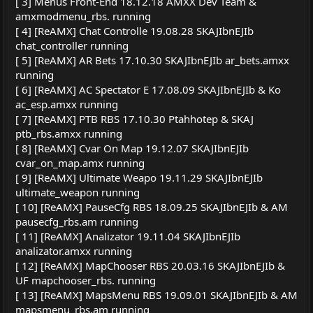
[ 3] Menus Front-End 18.12.18 AMXX Dev Team &
amxmodmenu_rbs. running
[ 4] [ReAMX] Chat Controlle 19.08.28 SKAJIbnEJIb
chat_controller running
[ 5] [ReAMX] AR Bets 17.10.30 SKAJIbnEJIb ar_bets.amxx
running
[ 6] [ReAMX] AC Spectator E 17.08.09 SKAJIbnEJIb & Ko
ac_esp.amxx running
[ 7] [ReAMX] PTB RBS 17.10.30 Ptahhotep & SKAJ
ptb_rbs.amxx running
[ 8] [ReAMX] Cvar On Map 19.12.07 SKAJIbnEJIb
cvar_on_map.amx running
[ 9] [ReAMX] Ultimate Weapo 19.11.29 SKAJIbnEJIb
ultimate_weapon running
[ 10] [ReAMX] PauseCfg RBS 18.09.25 SKAJIbnEJIb & AM
pausecfg_rbs.am running
[ 11] [ReAMX] Analizator 19.11.04 SKAJIbnEJIb
analizator.amxx running
[ 12] [ReAMX] MapChooser RBS 20.03.16 SKAJIbnEJIb &
UF mapchooser_rbs. running
[ 13] [ReAMX] MapsMenu RBS 19.09.01 SKAJIbnEJIb & AM
mapsmenu_rbs.am running