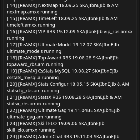
[ 14] [ReAMX] NextMap 18.09.25 SKAJIbnEJIb & AM
nextmap.amxx running
[ 15] [ReAMX] TimeLeft 18.09.25 SKAJIbnEJIb & AM
timeleft.amxx running
[ 16] [ReAMX] VIP RBS 19.12.09 SKAJIbnEJIb vip_rbs.amxx
running
[ 17] [ReAMX] Ultimate Model 19.12.07 SKAJIbnEJIb
ultimate_models running
[ 18] [ReAMX] Top Award RBS 19.08.28 SKAJIbnEJIb
topaward_rbs.am running
[ 19] [ReAMX] CsStats MySQL 19.08.27 SKAJIbnEJIb
csstats_mysql.a running
[ 20] [ReAMX] Stats Configur 18.05.15 SKAJIbnEJIb & AM
statscfg_rbs.am running
[ 21] [ReAMX] StatsX RBS 19.08.28 SKAJIbnEJIb & AM
statsx_rbs.amxx running
[ 22] [ReAMX] Ultimate Gag 19.11.04BE SKAJIbnEJIb
ultimate_gag.am running
[ 23] [ReAMX] Skill ELO 19.09.06 SKAJIbnEJIb
skill_elo.amxx running
[ 24] [ReAMX] AdminChat RBS 19.11.04 SKAJIbnEJIb