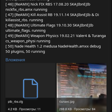
[ 46] [ReAMX] Nick FIX RBS 17.08.20 SKAJIbnEJIb
nickfix_rbs.amx running
[ 47] [ReAMX] Kill Assist RB 19.11.14 SKAJIbnEJIb & Di
killassist_rbs. running
[ 48] [ReAMX] Ultimate Flags 19.10.30 SKAJIbnEJIb
ultimate_flags. running
[ 49] [ReAMX] Weapon Physics 19.02.21 Valer4 & Turanga
cs_weapon_physi running
[ 50] Nade Health 1.2 medusa NadeHealth.amxx debug
50 plugins, 50 running
Вложения
ptb_rbs.cfg
баланс.jpg
4.2 KB · Просмотры: 11
288.8 KB · Просмотры: 84