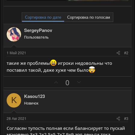
Сортировка по дате
Сортировка по голосам
SergeyPanov
Пользователь
1 Май 2021
#2
такие же проблемы
игроки недовольны что
поставил такой, даже хуже чем было
П
Н
0
о
е
з
г
Kasou123
K
и
а
Новичок
т
т
и
и
28 Авг 2021
#3
в
в
Согласен тупость полная если балансирует то пускай
н
н
мгновено 3x3 2x2 5x5 7x7 9x9 зря деньги тока