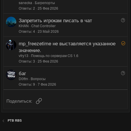
sanecka
Багрепорты
о
о
Ответы
2
25 Фев 2026
л
л
о
о
Запретить игрокам писать в чат
В
с
с
о
KHAN
Chat Controller
Ответы
4
23 Май 2026
п
р
mp_freezetime не выставляется указанное
Р
о
е
значение.
с
ш
vfry13
Помощь по серверам CS 1.6
е
Ответы
3
25 Фев 2026
н
баг
В
о
о
D0ffm
Вопросы
Ответы
9
7 Фев 2026
п
р
о
Ссылка
Поделиться:
с
PTB RBS