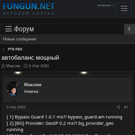
авторизация →
Форум
Новые сообщения
PTB RBS
автобаланс мощный
А
Д
Максим
6 Апр 2020
в
а
т
т
о
а
Максим
р
н
Новичок
т
а
е
ч
м
а
6 Апр 2020
#1
ы
л
а
[ 1] Bypass Guard 1.0.1 mx?! bypass_guard.am running
[ 2] [BG] Provider: GeoIP 0.2 mx?! bg_provider_geo
running