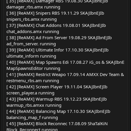
[ 35] [ReAMX] Damager RBS 19.08.30 SKAJIbnEJIb
damager_rbs.amx running
[ 36] [ReAMX] Snipers RBS 19.11.29 SKAJIbnEJIb
snipers_rbs.amx running
[ 37] [ReAMX] Chat Addons 19.08.01 SKAJIbnEJIb
chat_addons.amx running
[ 38] [ReAMX] Ad From Server 19.08.29 SKAJIbnEJIb
ad_from_server. running
[ 39] [ReAMX] Ultimate Infor 17.10.30 SKAJIbnEJIb
ultimate_inform running
[ 40] [ReAMX] Map Spawns Edi 17.08.27 iG_os & SKAJIbnE
MapSpawnsEditor running
[ 41] [ReAMX] Restrict Weapo 17.09.14 AMXX Dev Team &
restmenu_rbs.am running
[ 42] [ReAMX] Screen Player 19.11.04 SKAJIbnEJIb
screen_player.a running
[ 43] [ReAMX] Warmup RBS 19.12.23 SKAJIbnEJIb
warmup_rbs.amxx running
[ 44] [ReAMX] Balancing Map 17.10.30 SKAJIbnEJIb
balancing_map_f running
[ 45] [ReAMX] Block Reconnec 17.08.09 ShaTalKiN
Block_Reconnect running