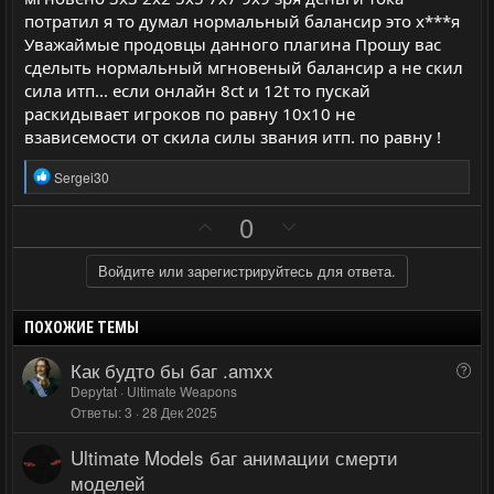
ы
ы
потратил я то думал нормальный балансир это х***я
й
й
Уважаймые продовцы данного плагина Прошу вас
г
г
сделыть нормальный мгновеный балансир а не скил
о
о
сила итп... если онлайн 8ct и 12t то пускай
л
л
раскидывает игроков по равну 10x10 не
взависемости от скила силы звания итп. по равну !
о
о
с
с
Р
Sergei30
е
а
П
Н
0
к
о
е
ц
и
з
г
Войдите или зарегистрируйтесь для ответа.
и
и
а
:
т
т
ПОХОЖИЕ ТЕМЫ
и
и
Как будто бы баг .amxx
В
в
в
о
Depytat
Ultimate Weapons
н
н
Ответы
3
28 Дек 2025
п
ы
ы
р
Ultimate Models баг анимации смерти
й
й
о
моделей
г
г
с